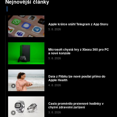
Nejnovější články
Apple krátce stáhl Telegram z App Storu
5. 8. 2026
Microsoft chystá hry z Xboxu 360 pro PC
a nové konzole
5. 8. 2026
Data z Fitbitu lze nově posílat přímo do
Apple Health
4. 8. 2026
Casio proměnilo prstenové hodinky v
chytré zdravotní zařízení
3. 8. 2026