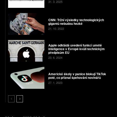
31. 3. 2025
CNN: Tržní výsledky technologických
gigantů nebudou hezké
21. 10. 2022
Apple odkládá uvedení funkcí umělé
inteligence v Evropě kvůli technickým
předpisům EU
23. 6. 2024
Americké školy v panice blokují TikTok
poté, co přiznal špehování novinářů
27. 1. 2023