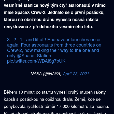
vesmírné stanice nový tým čtyř astronautů v rámci
mise SpaceX Crew-2. Jednalo se o první posádku,
kterou na oběžnou dráhu vynesla nosná raketa
recyklovaná z předchozího vesmírného letu.
3.. 2.. 1.. and liftoff! Endeavour launches once
again. Four astronauts from three countries on
Crew-2, now making their way to the one and
only
@Space_Station
:
pic.twitter.com/WDAl8g7bUK
— NASA (@NASA)
April 23, 2021
Během 10 minut po startu vynesl druhý stupeň rakety
kapsli s posádkou na oběžnou dráhu Země, kde se
pohybovala rychlostí téměř 17 000 kilometrů za hodinu.
První stupeň rakety mezitím sestoupil zpět na Zemi a