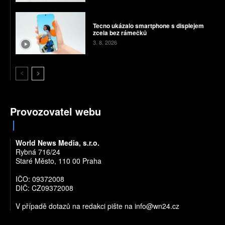
Tecno ukázalo smartphone s displejem
zcela bez rámečků
3. 8. 2026
Provozovatel webu
World News Media, s.r.o.
Rybná 716/24
Staré Město, 110 00 Praha
IČO: 09372008
DIČ: CZ09372008
V případě dotazů na redakci pište na
info@wn24.cz