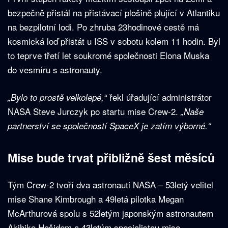
bezpečně přistál na přistávací plošině plující v Atlantiku
na bezpilotní lodi. Po zhruba 23hodinové cestě má
kosmická loď přistát u ISS v sobotu kolem 11 hodin. Byl
to teprve třetí let soukromé společnosti Elona Muska
do vesmíru s astronauty.
řekl úřadující administrátor
„Bylo to prostě velkolepé,“
NASA Steve Jurczyk po startu mise Crew-2.
„Naše
partnerství se společností SpaceX je zatím výborné.“
Mise bude trvat přibližně šest měsíců
Tým Crew-2 tvoří dva astronauti NASA – 53letý velitel
mise Shane Kimbrough a 49letá pilotka Megan
McArthurová spolu s 52letým japonským astronautem
Akihiko Hošidem a 43letým specialistou mise