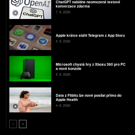
ChatGPT nabídne neomezené textové
konverzace zdarma
7. 8. 2026
Apple krátce stáhl Telegram z App Storu
5. 8. 2026
Microsoft chystá hry z Xboxu 360 pro PC
a nové konzole
5. 8. 2026
Data z Fitbitu lze nově posílat přímo do
Apple Health
4. 8. 2026