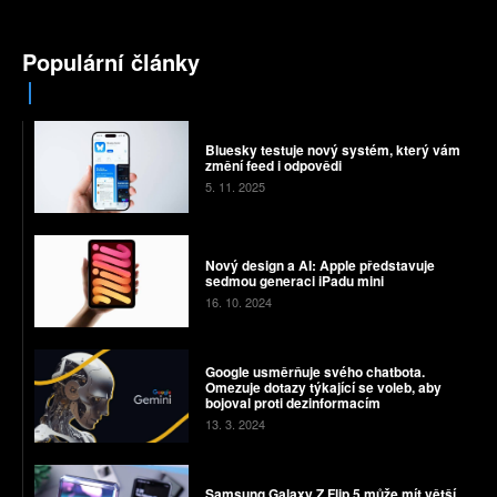
Populární články
Bluesky testuje nový systém, který vám
změní feed i odpovědi
5. 11. 2025
Nový design a AI: Apple představuje
sedmou generaci iPadu mini
16. 10. 2024
Google usměrňuje svého chatbota.
Omezuje dotazy týkající se voleb, aby
bojoval proti dezinformacím
13. 3. 2024
Samsung Galaxy Z Flip 5 může mít větší