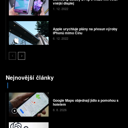
vnější displej
1. 12. 2022
Apple urychluje plány na přesun výroby
iPhonů mimo Čínu
6. 12. 2022
Nejnovější články
Google Maps objednají jídlo a pomohou s
hotelem
8. 8. 2026