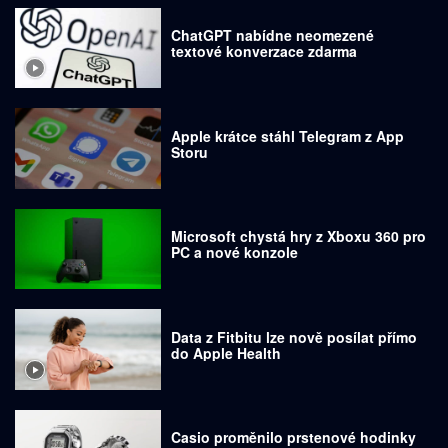
ChatGPT nabídne neomezené
textové konverzace zdarma
Apple krátce stáhl Telegram z App
Storu
Microsoft chystá hry z Xboxu 360 pro
PC a nové konzole
Data z Fitbitu lze nově posílat přímo
do Apple Health
Casio proměnilo prstenové hodinky