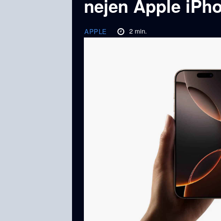
nejen Apple iPh
2
min.
APPLE