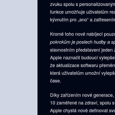
zvuku spolu s personalizovaným
funkce umožňuje uživatelům rea
kývnutím pro „ano“ a zatřesením
Kromě toho nové nabíjecí pouz
pokrokům je poslech hudby a spo
slavnostním představení jeden 
Apple naznačil budoucí vylepše
že aktualizace softwaru přeměn
která uživatelům umožní vylepšo
čase.
Díky zařízením nové generace, 
10 zaměřené na zdraví, spolu s
Apple chystá nově definovat sv