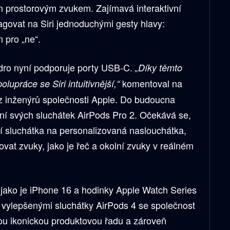
 prostorovým zvukem. Zajímavá interaktivní
govat na Siri jednoduchými gesty hlavy:
 pro „ne“.
dro nyní podporuje porty USB-C.
„Díky těmto
komentoval na
lupráce se Siri intuitivnější,“
z inženýrů společnosti Apple. Do budoucna
ní svých sluchátek AirPods Pro 2. Očekává se,
í sluchátka na personalizovaná naslouchátka,
vat zvuky, jako je řeč a okolní zvuky v reálném
jako je iPhone 16 a hodinky Apple Watch Series
 vylepšenými sluchátky AirPods 4 se společnost
ou ikonickou produktovou řadu a zároveň