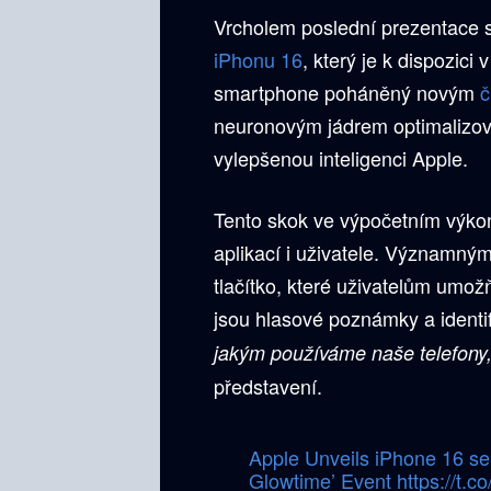
Vrcholem poslední prezentace 
iPhonu 16
, který je k dispozici
smartphone poháněný novým
č
neuronovým jádrem optimalizova
vylepšenou inteligenci Apple.
Tento skok ve výpočetním výkon
aplikací i uživatele. Významným
tlačítko, které uživatelům umož
jsou hlasové poznámky a identi
jakým používáme naše telefony,
představení.
Apple Unveils iPhone 16 ser
Glowtime’ Event
https://t.