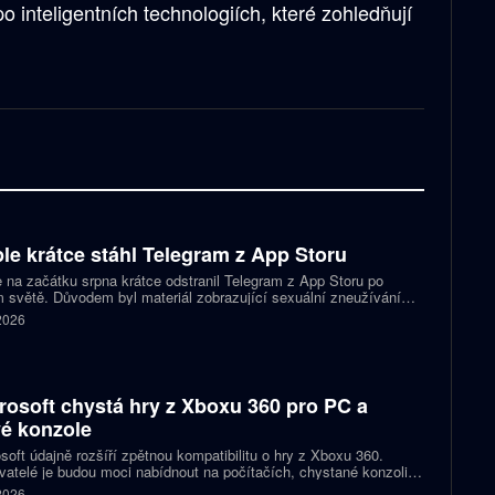
o inteligentních technologiích, které zohledňují
le krátce stáhl Telegram z App Storu
 na začátku srpna krátce odstranil Telegram z App Storu po
 světě. Důvodem byl materiál zobrazující sexuální zneužívání
 který podle firmy sdílel jeden uživatel. Telegram účet rychle
 2026
koval a aplikace se ještě během stejného dne do obchodu vrátila.
rosoft chystá hry z Xboxu 360 pro PC a
é konzole
soft údajně rozšíří zpětnou kompatibilitu o hry z Xboxu 360.
atelé je budou moci nabídnout na počítačích, chystané konzoli
ct Helix i přenosných zařízeních. První tituly by mohly dorazit
 2026