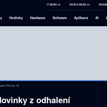
IT NEWS 24
WORLD NEWS 24
BUSIN
ny
Hodinky
Hardware
Software
Aplikace
AI
Apple iPhone 16
Novinky z odhalení