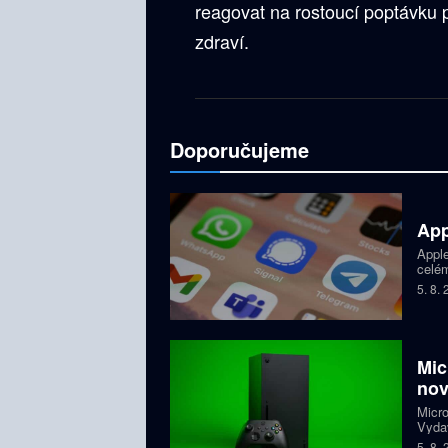
reagovat na rostoucí poptávku p
zdraví.
Doporučujeme
App
Apple
celém
dětí,
5. 8.
zablo
Mic
nov
Micro
Vydav
Proje
5. 8.