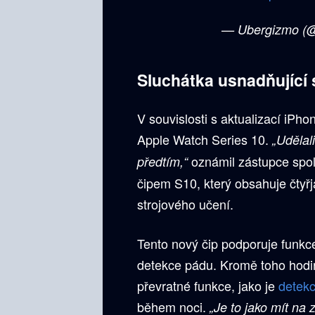
— Ubergizmo (
Sluchátka usnadňující s
V souvislosti s aktualizací iPh
Apple Watch Series 10.
„Udělali
oznámil zástupce spol
předtím,“
čipem S10, který obsahuje čty
strojového učení.
Tento nový čip podporuje funkce
detekce pádu. Kromě toho hodin
převratné funkce, jako je
detek
během noci.
„Je to jako mít na 