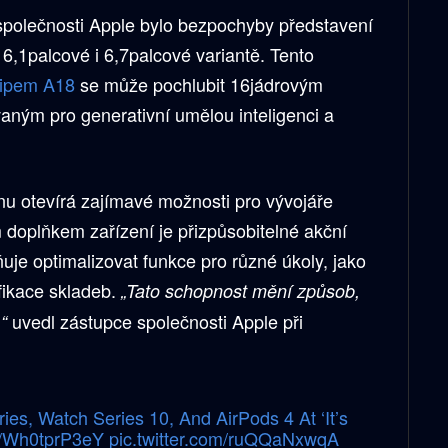
společnosti Apple bylo bezpochyby představení
 v 6,1palcové i 6,7palcové variantě. Tento
ipem A18
se může pochlubit 16jádrovým
ným pro generativní umělou inteligenci a
u otevírá zajímavé možnosti pro vývojáře
 doplňkem zařízení je přizpůsobitelné akční
ňuje optimalizovat funkce pro různé úkoly, jako
fikace skladeb.
„Tato schopnost mění způsob,
uvedl zástupce společnosti Apple při
“
ies, Watch Series 10, And AirPods 4 At ‘It’s
co/Wh0tprP3eY
pic.twitter.com/ruQQaNxwqA