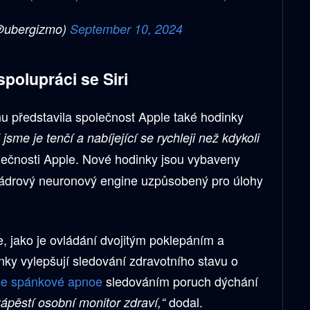
@ubergizmo)
September 10, 2024
polupráci se Siri
onu představila společnost Apple také hodinky
 jsme je tenčí a nabíjející se rychleji než kdykoli
ečnosti Apple. Nové hodinky jsou vybaveny
řjádrový neuronový engine uzpůsobený pro úlohy
, jako je ovládání dvojitým poklepáním a
ky vylepšují sledování zdravotního stavu o
ce spánkové apnoe
sledováním poruch dýchání
dodal.
zápěstí osobní monitor zdraví,“