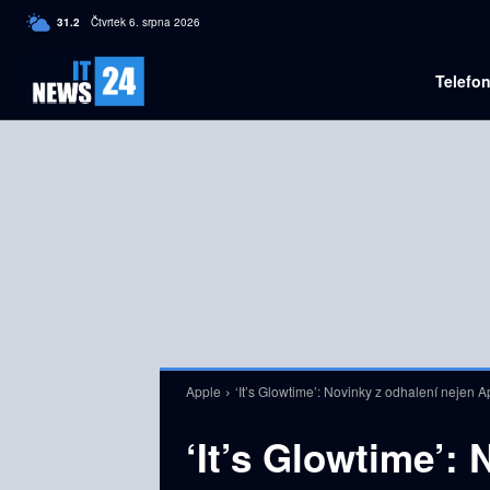
C
31.2
Čtvrtek 6. srpna 2026
Czech
Telefo
Apple
‘It’s Glowtime’: Novinky z odhalení nejen 
‘It’s Glowtime’: 