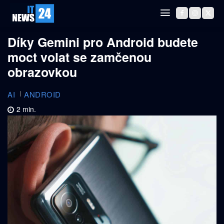
Díky Gemini pro Android budete
moct volat se zamčenou
obrazovkou
AI
ANDROID
2
min.