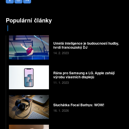
Populární články
Umělá inteligence je budoucností hudby,
tvrdí francouzský DJ
14. 2. 2023
Rána pro Samsung a LG. Apple zahájí
výrobu vlastních displejů
11. 1. 2023
Sluchátka Focal Bathys: WOW!
16. 1. 2026