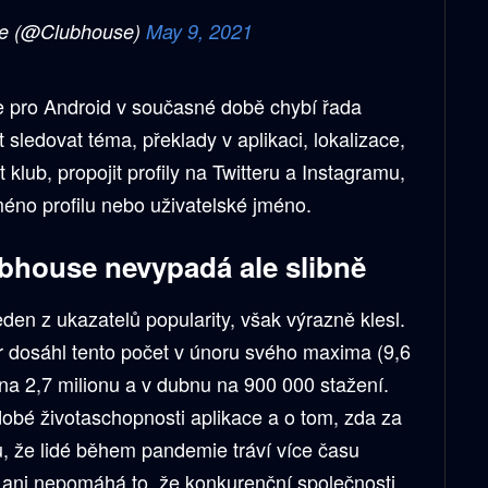
e (@Clubhouse)
May 9, 2021
e pro Android v současné době chybí řada
 sledovat téma, překlady v aplikaci, lokalizace,
klub, propojit profily na Twitteru a Instagramu,
méno profilu nebo uživatelské jméno.
bhouse nevypadá ale slibně
eden z ukazatelů popularity, však výrazně klesl.
 dosáhl tento počet v únoru svého maxima (9,6
l na 2,7 milionu a v dubnu na 900 000 stažení.
dobé životaschopnosti aplikace a o tom, zda za
u, že lidé během pandemie tráví více času
 ani nepomáhá to, že konkurenční společnosti