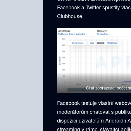
Facebook a Twitter spustily vla
Clubhouse.
Graf zobrazující počet
Facebook testuje vlastní webov
moderátorům chatovat s publike
dispozici uživatelům Android i A
streaming v rámci stávající apl