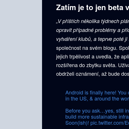
Zatím je to jen beta 
„V příštích několika týdnech p
opravit případné problémy a přid
vytváření klubů, a teprve poté ji 
společnost na svém blogu. Spo
jejich trpělivost a uvedla, že a
rozšířena do zbytku světa. Uži
obdrželi oznámení, až bude dost
Android is finally here! Yo
in the US, & around the wo
Before you ask…yes, still i
build more sustainable infr
Soon(ish)!
pic.twitter.com/