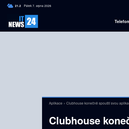
C
21.2
Pátek 7. srpna 2026
Czech
Telefo
Aplikace
Clubhouse konečně spouští svou aplika
Clubhouse koneč