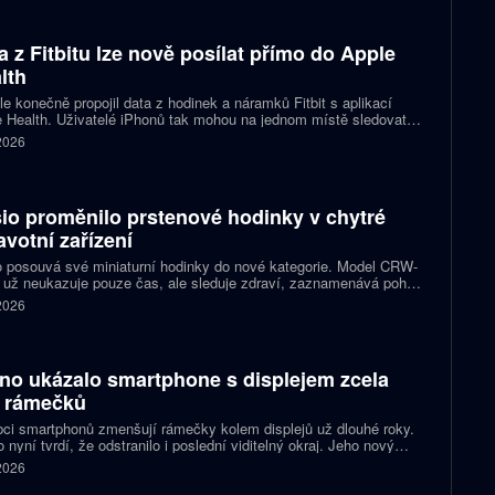
a z Fitbitu lze nově posílat přímo do Apple
lth
e konečně propojil data z hodinek a náramků Fitbit s aplikací
 Health. Uživatelé iPhonů tak mohou na jednom místě sledovat
, cvičení, spánek i zdravotní údaje. Novinka odstraňuje omezení,
 2026
 kterému bylo dosud nutné využívat pomocné aplikace nebo jiné
likované postupy.
io proměnilo prstenové hodinky v chytré
avotní zařízení
 posouvá své miniaturní hodinky do nové kategorie. Model CRW-
 už neukazuje pouze čas, ale sleduje zdraví, zaznamenává pohyb
zorňuje na dění v telefonu. Celokovový prsten tak spojuje digitální
 2026
ky, šperk a chytré zařízení, které může uživatel nosit po celý den.
no ukázalo smartphone s displejem zcela
 rámečků
ci smartphonů zmenšují rámečky kolem displejů už dlouhé roky.
 nyní tvrdí, že odstranilo i poslední viditelný okraj. Jeho nový
pt nabízí obrazovku s rámečkem širokým přesně nula milimetrů.
 2026