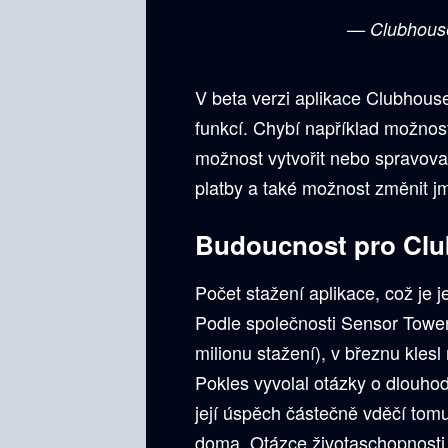
— Clubhous
V beta verzi aplikace Clubhous
funkcí. Chybí například možnost
možnost vytvořit nebo spravovat 
platby a také možnost změnit j
Budoucnost pro Clu
Počet stažení aplikace, což je j
Podle společnosti Sensor Tower
milionu stažení), v březnu kles
Pokles vyvolal otázky o dlouho
její úspěch částečně vděčí tom
doma. Otázce životaschopnosti