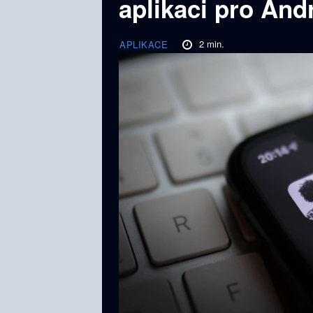
aplikaci pro And
2
min.
APLIKACE