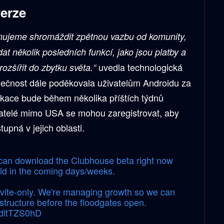
verze
lánujeme shromáždit zpětnou vazbu od komunity,
at několik posledních funkcí, jako jsou platby a
uvedla technologická
rozšířit do zbytku světa.“
lečnost dále poděkovala uživatelům Androidu za
plikace bude během několika příštích týdnů
vatelé mimo USA se mohou zaregistrovat, aby
upná v jejich oblasti.
u can download the Clubhouse beta right now
rld in the coming days/weeks.
nvite-only. We're managing growth so we can
astructure before the floodgates open.
EdltTZS0hD