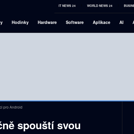
IT NEWS 24
WORLD NEWS 24
BUSIN
ny
Hodinky
Hardware
Software
Aplikace
AI
ci pro Android
ně spouští svou