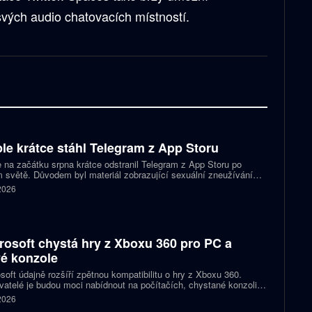
svých audio chatovacích místností.
le krátce stáhl Telegram z App Storu
 na začátku srpna krátce odstranil Telegram z App Storu po
 světě. Důvodem byl materiál zobrazující sexuální zneužívání
 který podle firmy sdílel jeden uživatel. Telegram účet rychle
 2026
koval a aplikace se ještě během stejného dne do obchodu vrátila.
rosoft chystá hry z Xboxu 360 pro PC a
é konzole
soft údajně rozšíří zpětnou kompatibilitu o hry z Xboxu 360.
atelé je budou moci nabídnout na počítačích, chystané konzoli
ct Helix i přenosných zařízeních. První tituly by mohly dorazit
 2026
 let 2027 a 2028.