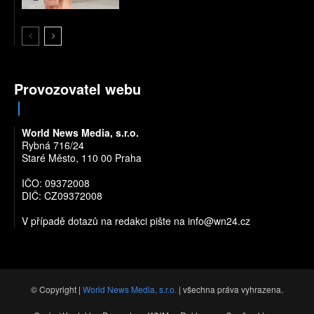
Provozovatel webu
World News Media, s.r.o.
Rybná 716/24
Staré Město, 110 00 Praha
IČO: 09372008
DIČ: CZ09372008
V případě dotazů na redakci pište na
info@wn24.cz
© Copyright |
World News Media, s.r.o.
| všechna práva vyhrazena.