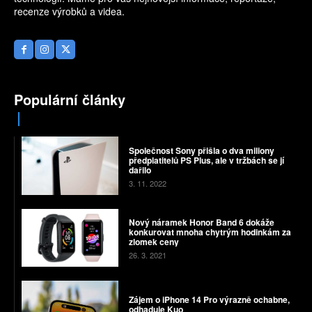
recenze výrobků a videa.
Populární články
Společnost Sony přišla o dva miliony
předplatitelů PS Plus, ale v tržbách se jí
dařilo
3. 11. 2022
Nový náramek Honor Band 6 dokáže
konkurovat mnoha chytrým hodinkám za
zlomek ceny
26. 3. 2021
Zájem o iPhone 14 Pro výrazně ochabne,
odhaduje Kuo