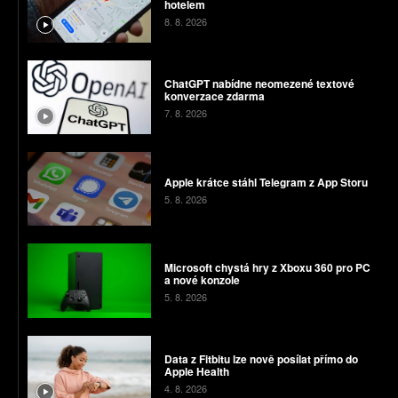
hotelem
8. 8. 2026
ChatGPT nabídne neomezené textové
konverzace zdarma
7. 8. 2026
Apple krátce stáhl Telegram z App Storu
5. 8. 2026
Microsoft chystá hry z Xboxu 360 pro PC
a nové konzole
5. 8. 2026
Data z Fitbitu lze nově posílat přímo do
Apple Health
4. 8. 2026