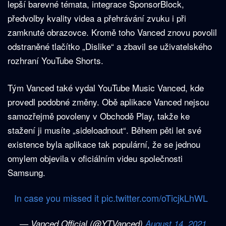
lepší barevné témata, integrace SponsorBlock,
předvolby kvality videa a přehrávání zvuku i při
zamknuté obrazovce. Kromě toho Vanced znovu povolil
odstraněné tlačítko „Dislike“ a zbavil se uživatelského
rozhraní YouTube Shorts.
Tým Vanced také vydal YouTube Music Vanced, kde
provedl podobné změny. Obě aplikace Vanced nejsou
samozřejmě povoleny v Obchodě Play, takže ke
stažení ji musíte „sideloadnout“. Během pěti let své
existence byla aplikace tak populární, že se jednou
omylem objevila v oficiálním videu společnosti
Samsung.
In case you missed it
pic.twitter.com/oTicjkLhWL
— Vanced Official (@YTVanced)
August 14, 2021