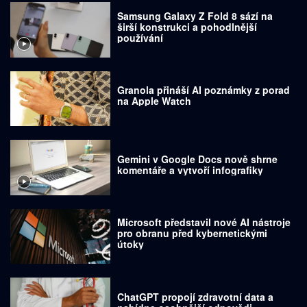
Samsung Galaxy Z Fold 8 sází na
širší konstrukci a pohodlnější
používání
Granola přináší AI poznámky z porad
na Apple Watch
Gemini v Google Docs nově shrne
komentáře a vytvoří infografiky
Microsoft představil nové AI nástroje
pro obranu před kybernetickými
útoky
ChatGPT propojí zdravotní data a