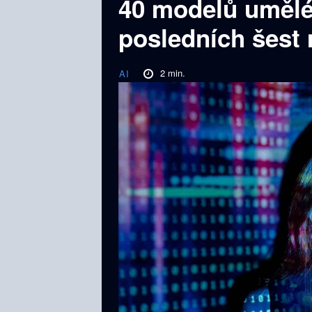
40 modelů umělé 
posledních šest
2
min.
AI