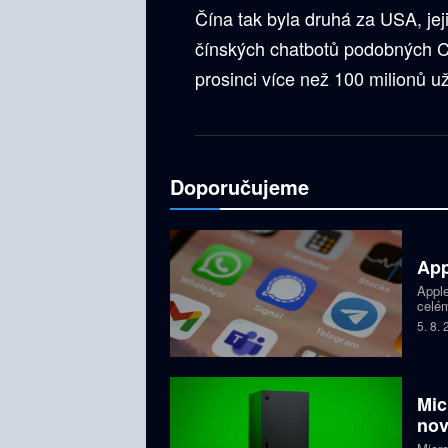
Čína tak byla druhá za USA, jej
čínských chatbotů podobných Ch
prosinci více než 100 milionů už
Doporučujeme
App
Apple
celém
dětí,
5. 8.
zablo
Mic
nov