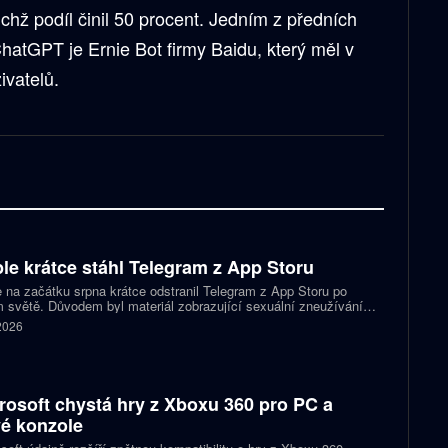
ichž podíl činil 50 procent. Jedním z předních
atGPT je Ernie Bot firmy Baidu, který měl v
ivatelů.
le krátce stáhl Telegram z App Storu
 na začátku srpna krátce odstranil Telegram z App Storu po
 světě. Důvodem byl materiál zobrazující sexuální zneužívání
 který podle firmy sdílel jeden uživatel. Telegram účet rychle
 2026
koval a aplikace se ještě během stejného dne do obchodu vrátila.
rosoft chystá hry z Xboxu 360 pro PC a
é konzole