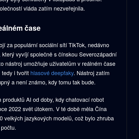
ečností vláda zatím nezveřejnila.
reálném čase
jí za populární sociální sítí TikTok, nedávno
, který vyvíjí společně s čínskou Severozápadní
nto nástroj umožňuje uživatelům v reálném čase
 tedy i tvořit
hlasové deepfaky
. Nástroj zatím
tupný a není známo, kdy tomu tak bude.
m produktů AI od doby, kdy chatovací robot
oce 2022 svět útokem. V té době měla Čína
0 velkých jazykových modelů, což bylo zhruba
 počtu.