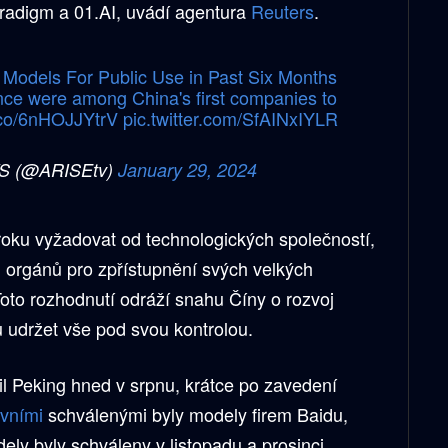
aradigm a 01.AI, uvádí agentura
Reuters
.
Models For Public Use in Past Six Months
ce were among China's first companies to
t.co/6nHOJJYtrV
pic.twitter.com/SfAINxIYLR
S (@ARISEtv)
January 29, 2024
roku vyžadovat od technologických společností,
h orgánů pro zpřístupnění svých velkých
oto rozhodnutí odráží snahu Číny o rozvoj
u udržet vše pod svou kontrolou.
il Peking hned v srpnu, krátce po zavedení
rvními
schválenými byly modely firem Baidu,
ly byly schváleny v listopadu a prosinci.