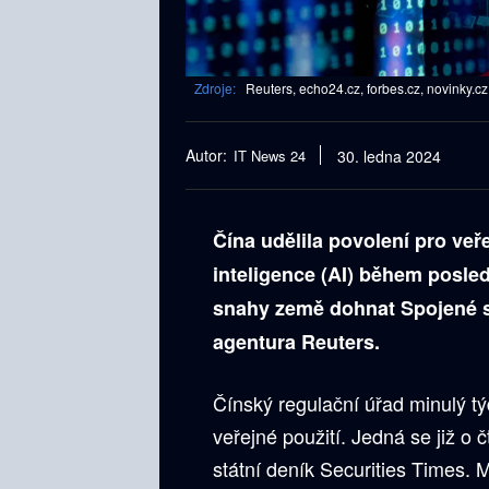
Zdroje:
Reuters, echo24.cz, forbes.cz, novinky.cz
Autor:
IT News 24
30. ledna 2024
Čína udělila povolení pro veř
inteligence (AI) během posled
snahy země dohnat Spojené st
agentura Reuters.
Čínský regulační úřad minulý t
veřejné použití. Jedná se již o 
státní deník Securities Times. 