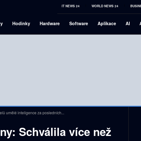
IT NEWS 24
WORLD NEWS 24
BUSIN
ny
Hodinky
Hardware
Software
Aplikace
AI
lů umělé inteligence za posledních...
ny: Schválila více než