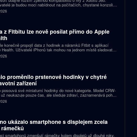
soft údajně rozšíří zpětnou kompatibilitu o hry z Xboxu 360.
atelé je budou moci nabídnout na počítačích, chystané konzoli
ct Helix i přenosných zařízeních. První tituly by mohly dorazit
 2026
 let 2027 a 2028.
a z Fitbitu lze nově posílat přímo do Apple
lth
e konečně propojil data z hodinek a náramků Fitbit s aplikací
 Health. Uživatelé iPhonů tak mohou na jednom místě sledovat
, cvičení, spánek i zdravotní údaje. Novinka odstraňuje omezení,
 2026
 kterému bylo dosud nutné využívat pomocné aplikace nebo jiné
likované postupy.
io proměnilo prstenové hodinky v chytré
avotní zařízení
 posouvá své miniaturní hodinky do nové kategorie. Model CRW-
 už neukazuje pouze čas, ale sleduje zdraví, zaznamenává pohyb
zorňuje na dění v telefonu. Celokovový prsten tak spojuje digitální
 2026
ky, šperk a chytré zařízení, které může uživatel nosit po celý den.
no ukázalo smartphone s displejem zcela
 rámečků
ci smartphonů zmenšují rámečky kolem displejů už dlouhé roky.