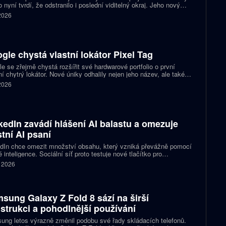
 nyní tvrdí, že odstranilo i poslední viditelný okraj. Jeho nový
pt nabízí obrazovku s rámečkem širokým přesně nula milimetrů.
 2026
gle chystá vlastní lokátor Pixel Tag
e se zřejmě chystá rozšířit své hardwarové portfolio o první
ní chytrý lokátor. Nové úniky odhalily nejen jeho název, ale také
 podobu zařízení a několik technických detailů. Pixel Tag má
 2026
vat v síti Find My Device a pomáhat s hledáním ztracených věcí
ně jako konkurenční AirTag.
kedIn zavádí hlášení AI balastu a omezuje
stní AI psaní
dIn chce omezit množství obsahu, který vzniká převážně pomocí
 inteligence. Sociální síť proto testuje nové tlačítko pro
šování příspěvků, jež působí jako takzvaný AI balast. Zároveň
. 2026
vlastní nástroje pro psaní textů a slibuje, že uživatelům nabídne
pomoc s kontrolou textu než jeho přepisováním. Firma tím
uje na dřívější kroky, které měly snížit dosah nekvalitních
aticky vytvořených příspěvků.
sung Galaxy Z Fold 8 sází na širší
strukci a pohodlnější používání
ng letos výrazně změnil podobu své řady skládacích telefonů.