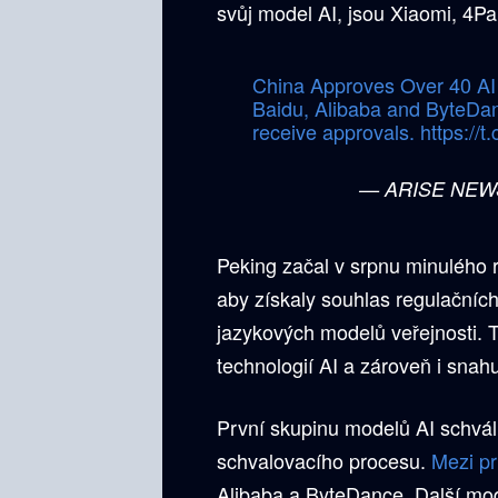
svůj model AI, jsou Xiaomi, 4P
China Approves Over 40 AI 
Baidu, Alibaba and ByteDan
receive approvals.
https://
— ARISE NEW
Peking začal v srpnu minulého 
aby získaly souhlas regulačníc
jazykových modelů veřejnosti. T
technologií AI a zároveň i snah
První skupinu modelů AI schvál
schvalovacího procesu.
Mezi p
Alibaba a ByteDance. Další mode