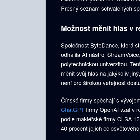
Přesný seznam schválených spol
Možnost měnit hlas v 
Společnost ByteDance, která sto
odhalila AI nástroj StreamVoice
polytechnickou univerzitou. Te
měnit svůj hlas na jakýkoliv jiný,
není pro širokou veřejnost dos
Čínské firmy spěchají s vývoje
ChatGPT
firmy OpenAI vzal v r
podle makléřské firmy CLSA 13
40 procent jejich celosvětového