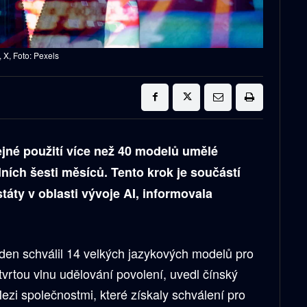
, X, Foto: Pexels
ejné použití více než 40 modelů umělé
ních šesti měsíců. Tento krok je součástí
áty v oblasti vývoje AI, informovala
ýden schválil 14 velkých jazykových modelů pro
čtvrtou vlnu udělování povolení, uvedl čínský
Mezi společnostmi, které získaly schválení pro