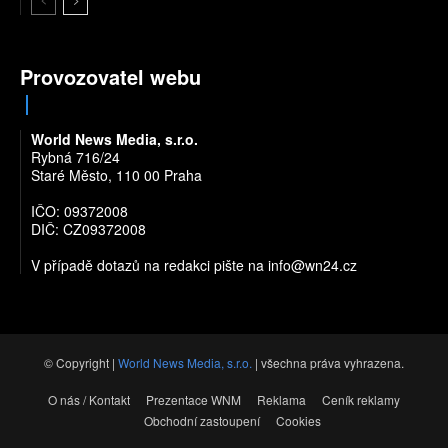
Provozovatel webu
World News Media, s.r.o.
Rybná 716/24
Staré Město, 110 00 Praha
IČO: 09372008
DIČ: CZ09372008
V případě dotazů na redakci pište na
info@wn24.cz
© Copyright |
World News Media, s.r.o.
| všechna práva vyhrazena.
O nás / Kontakt
Prezentace WNM
Reklama
Ceník reklamy
Obchodní zastoupení
Cookies