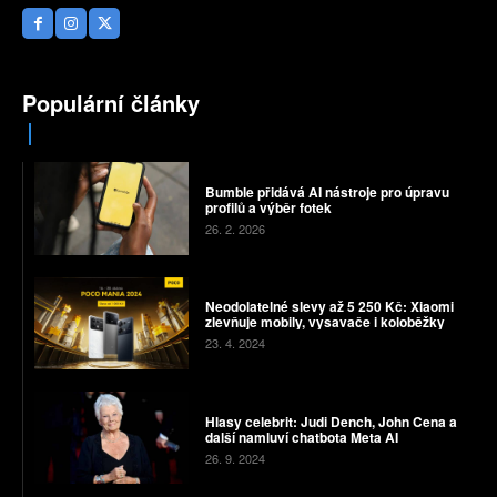
Populární články
Bumble přidává AI nástroje pro úpravu
profilů a výběr fotek
26. 2. 2026
Neodolatelné slevy až 5 250 Kč: Xiaomi
zlevňuje mobily, vysavače i koloběžky
23. 4. 2024
Hlasy celebrit: Judi Dench, John Cena a
další namluví chatbota Meta AI
26. 9. 2024