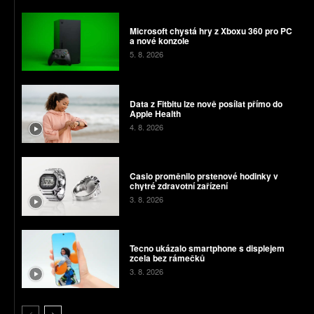
Microsoft chystá hry z Xboxu 360 pro PC
a nové konzole
5. 8. 2026
Data z Fitbitu lze nově posílat přímo do
Apple Health
4. 8. 2026
Casio proměnilo prstenové hodinky v
chytré zdravotní zařízení
3. 8. 2026
Tecno ukázalo smartphone s displejem
zcela bez rámečků
3. 8. 2026