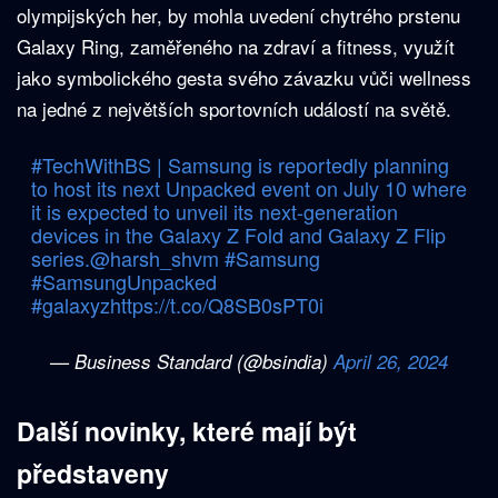
olympijských her, by mohla uvedení chytrého prstenu
Galaxy Ring, zaměřeného na zdraví a fitness, využít
jako symbolického gesta svého závazku vůči wellness
na jedné z největších sportovních událostí na světě.
#TechWithBS
| Samsung is reportedly planning
to host its next Unpacked event on July 10 where
it is expected to unveil its next-generation
devices in the Galaxy Z Fold and Galaxy Z Flip
series.
@harsh_shvm
#Samsung
#SamsungUnpacked
#galaxyz
https://t.co/Q8SB0sPT0i
— Business Standard (@bsindia)
April 26, 2024
Další novinky, které mají být
představeny