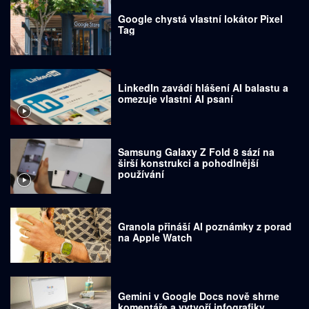
Google chystá vlastní lokátor Pixel
Tag
LinkedIn zavádí hlášení AI balastu a
omezuje vlastní AI psaní
Samsung Galaxy Z Fold 8 sází na
širší konstrukci a pohodlnější
používání
Granola přináší AI poznámky z porad
na Apple Watch
Gemini v Google Docs nově shrne
komentáře a vytvoří infografiky