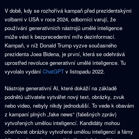
V době, kdy se rozhořívá kampaň před prezidentskými
volbami v USA v roce 2024, odborníci varují, že
používání generativních nástrojů umělé inteligence
může vést k bezprecedentní míře dezinformací.
Kampaň, v níž Donald Trump vyzve současného
prezidenta Joea Bidena, je první, která se odehrává
uprostřed revoluce generativní umělé inteligence. Tu
vyvolalo vydání
ChatGPT
v listopadu 2022.
Nástroje generativní AI, které dokáží na základě
podnětů uživatele vytvářet nový text, obrázky, zvuk
nebo video, nebyly nikdy jednodušší. To vede k obavám
z kampaní plných „fake news“ (falešných zpráv)
vytvořených umělou inteligencí. Kandidáty mohou
očerňovat obrázky vytvořené umělou inteligencí a fámy