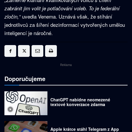
„Záměrné klamání kvalifikovaných voličů s cílem
zabránit jim volit je potlačování voleb. To je federální
uvedla Venema. Uznává však, že stíhání
zločin,“
jednotlivců za šíření dezinformací vytvořených umělou
inteligencí je náročné.
Reklama
Doporučujeme
ChatGPT nabídne neomezené
textové konverzace zdarma
Apple krátce stáhl Telegram z App