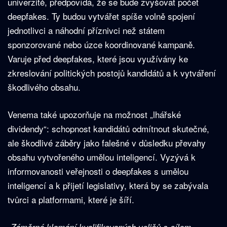
univerzitě, předpovídá, že se bude zvyšovat počet
deepfakes. Ty budou vytvářet spíše volně spojení
jednotlivci a náhodní příznivci než státem
sponzorované nebo úzce koordinované kampaně.
Varuje před deepfakes, které jsou využívány ke
zkreslování politických postojů kandidátů a k vytváření
škodlivého obsahu.
Venema také upozorňuje na možnost „lhářské
dividendy“: schopnost kandidátů odmítnout skutečné,
ale škodlivé záběry jako falešné v důsledku převahy
obsahu vytvořeného umělou inteligencí. Vyzývá k
informovanosti veřejnosti o deepfakes s umělou
inteligencí a k přijetí legislativy, která by se zabývala
tvůrci a platformami, které je šíří.