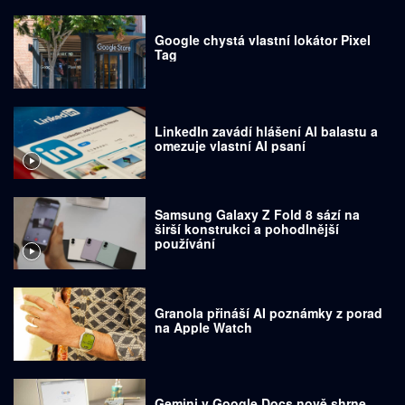
Google chystá vlastní lokátor Pixel
Tag
LinkedIn zavádí hlášení AI balastu a
omezuje vlastní AI psaní
Samsung Galaxy Z Fold 8 sází na
širší konstrukci a pohodlnější
používání
Granola přináší AI poznámky z porad
na Apple Watch
Gemini v Google Docs nově shrne