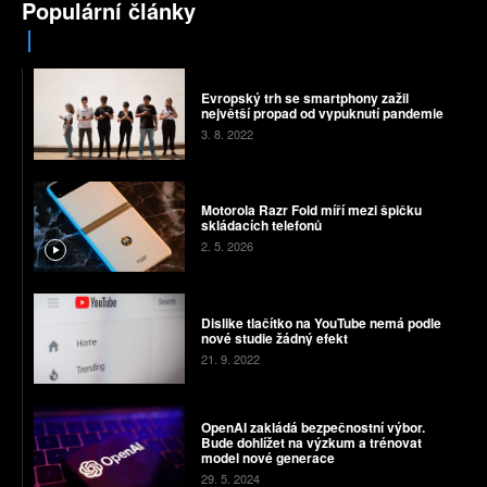
Populární články
Evropský trh se smartphony zažil
největší propad od vypuknutí pandemie
3. 8. 2022
Motorola Razr Fold míří mezi špičku
skládacích telefonů
2. 5. 2026
Dislike tlačítko na YouTube nemá podle
nové studie žádný efekt
21. 9. 2022
OpenAI zakládá bezpečnostní výbor.
Bude dohlížet na výzkum a trénovat
model nové generace
29. 5. 2024