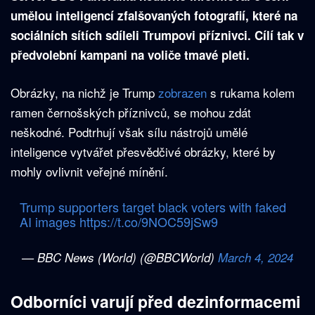
umělou inteligencí zfalšovaných fotografií, které na
sociálních sítích sdíleli Trumpovi příznivci. Cílí tak v
předvolební kampani na voliče tmavé pleti.
Obrázky, na nichž je Trump
zobrazen
s rukama kolem
ramen černošských příznivců, se mohou zdát
neškodné. Podtrhují však sílu nástrojů umělé
inteligence vytvářet přesvědčivé obrázky, které by
mohly ovlivnit veřejné mínění.
Trump supporters target black voters with faked
AI images
https://t.co/9NOC59jSw9
— BBC News (World) (@BBCWorld)
March 4, 2024
Odborníci varují před dezinformacemi