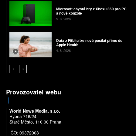
Microsoft chystá hry z Xboxu 360 pro PC
a nové konzole
5. 8. 2026
Data z Fitbitu lze nově posílat přímo do
Apple Health
4. 8. 2026
Provozovatel webu
World News Media, s.r.o.
Rybná 716/24
Staré Město, 110 00 Praha
IČO: 09372008