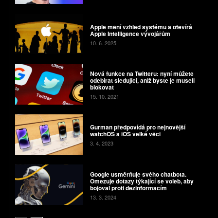
Apple mění vzhled systému a otevírá
Apple Intelligence vývojářům
10. 6. 2025
Nová funkce na Twitteru: nyní můžete
odebírat sledující, aniž byste je museli
blokovat
15. 10. 2021
Gurman předpovídá pro nejnovější
watchOS a iOS velké věci
3. 4. 2023
Google usměrňuje svého chatbota.
Omezuje dotazy týkající se voleb, aby
bojoval proti dezinformacím
13. 3. 2024