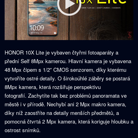
HONOR 10X Lite je vybaven čtyřmi fotoaparáty a
přední Self 8Mpx kamerou. Hlavní kamera je vybavena
48 Mpx čipem s 1/2″ CMOS senzorem, díky kterému
vytvoříte ostré detaily. O širokoúhlé záběry se postará
8Mpx kamera, která rozšiřuje perspektivu
fotografií. Zachytíte tak bez problémů panoramata ve
městě i v přírodě. Nechybí ani 2 Mpx makro kamera,
díky níž zaostříte na detaily menších předmětů, a
pomocná čtvrtá 2 Mpx kamera, která koriguje hloubku a
ostrost snímků.