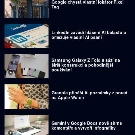
Google chystá vlastní lokátor Pixel
Tag
LinkedIn zavádí hlášení AI balastu a
omezuje vlastní AI psaní
Samsung Galaxy Z Fold 8 sází na
širší konstrukci a pohodlnější
používání
Granola přináší AI poznámky z porad
na Apple Watch
Gemini v Google Docs nově shrne
komentáře a vytvoří infografiky