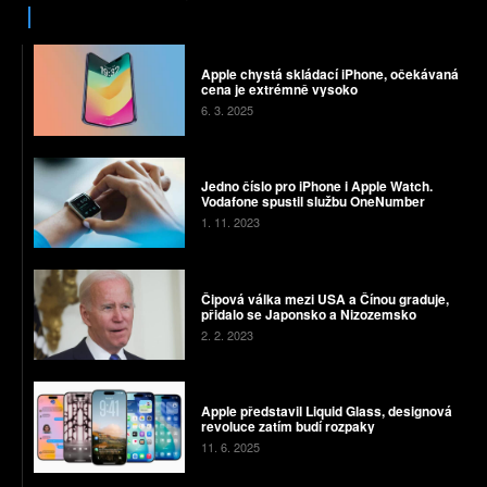
Apple chystá skládací iPhone, očekávaná
cena je extrémně vysoko
6. 3. 2025
Jedno číslo pro iPhone i Apple Watch.
Vodafone spustil službu OneNumber
1. 11. 2023
Čipová válka mezi USA a Čínou graduje,
přidalo se Japonsko a Nizozemsko
2. 2. 2023
Apple představil Liquid Glass, designová
revoluce zatím budí rozpaky
11. 6. 2025