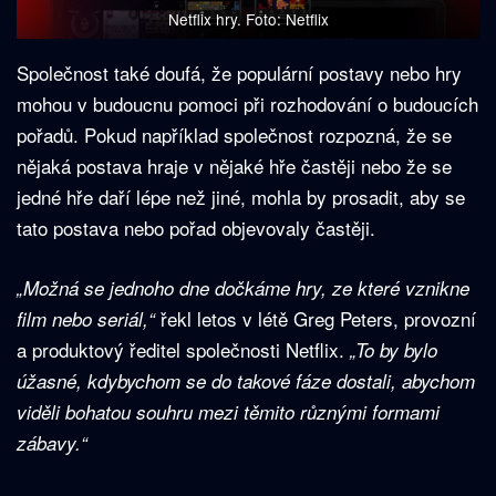
Netflix hry. Foto: Netflix
Společnost také doufá, že populární postavy nebo hry
mohou v budoucnu pomoci při rozhodování o budoucích
pořadů. Pokud například společnost rozpozná, že se
nějaká postava hraje v nějaké hře častěji nebo že se
jedné hře daří lépe než jiné, mohla by prosadit, aby se
tato postava nebo pořad objevovaly častěji.
„Možná se jednoho dne dočkáme hry, ze které vznikne
řekl letos v létě Greg Peters, provozní
film nebo seriál,“
a produktový ředitel společnosti Netflix.
„To by bylo
úžasné, kdybychom se do takové fáze dostali, abychom
viděli bohatou souhru mezi těmito různými formami
zábavy.“