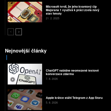
Microsoft tvrdí, že jeho kvantový čip
Majorana 1 využívá k práci zcela nový
stav hmoty
21. 2. 2025
Nejnovější články
ChatGPT nabídne neomezené textové
konverzace zdarma
7. 8. 2026
Apple krátce stáhl Telegram z App Storu
5. 8. 2026