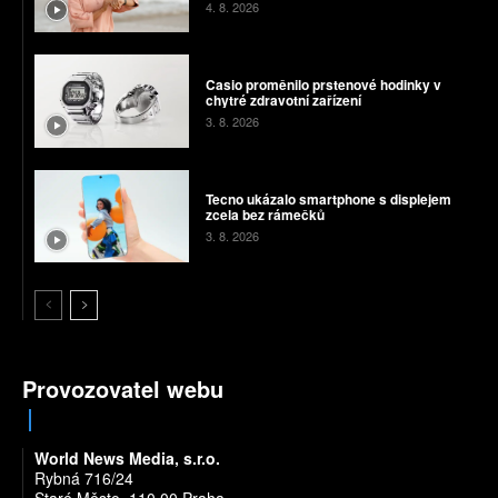
4. 8. 2026
Casio proměnilo prstenové hodinky v
chytré zdravotní zařízení
3. 8. 2026
Tecno ukázalo smartphone s displejem
zcela bez rámečků
3. 8. 2026
Provozovatel webu
World News Media, s.r.o.
Rybná 716/24