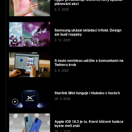
plánování akcí
3. 2. 2025
Samsung ukázal skládací trifold. Design
ale budí rozpaky
3. 12. 2025
S touto novinkou udržíte s komunitami na
Twitteru krok
2. 6. 2022
Starlink Mini funguje i hluboko v horách
28. 5. 2026
Apple iOS 18.3 je tu. Které klíčové funkce
byste měli znát
29. 1. 2025