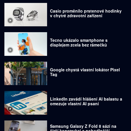
Casio proměnilo prstenové hodinky
v chytré zdravotní zařízení
Tecno ukázalo smartphone s
displejem zcela bez rámečků
Google chystá vlastní lokátor Pixel
Tag
LinkedIn zavádí hlášení AI balastu a
omezuje vlastní AI psaní
Samsung Galaxy Z Fold 8 sází na
širší konstrukci a pohodlnější