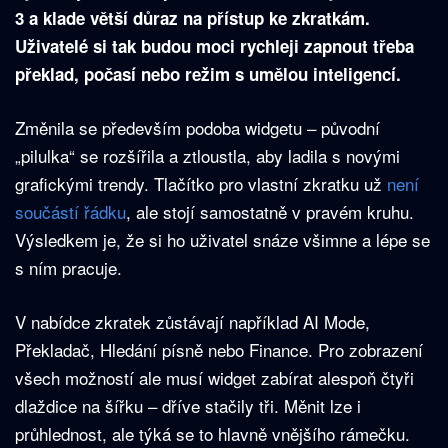
3 a klade větší důraz na přístup ke zkratkám.
Uživatelé si tak budou moci rychleji zapnout třeba
překlad, počasí nebo režim s umělou inteligencí.
Změnila se především podoba widgetu – původní
„pilulka“ se rozšířila a ztloustla, aby ladila s novými
grafickými trendy. Tlačítko pro vlastní zkratku už
není
součástí řádku
, ale stojí samostatně v pravém kruhu.
Výsledkem je, že si ho uživatel snáze všimne a lépe se
s ním pracuje.
V nabídce zkratek zůstávají například AI Mode,
Překladač, Hledání písně nebo Finance. Pro zobrazení
všech možností ale musí widget zabírat alespoň čtyři
dlaždice na šířku – dříve stačily tři. Měnit lze i
průhlednost, ale týká se to hlavně vnějšího rámečku.