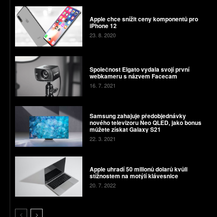
Apple chce snížit ceny komponentů pro
iPhone 12
23. 8. 2020
Společnost Elgato vydala svojí první
webkameru s názvem Facecam
16. 7. 2021
Samsung zahajuje předobjednávky
nového televizoru Neo QLED, jako bonus
můžete získat Galaxy S21
22. 3. 2021
Apple uhradí 50 milionů dolarů kvůli
stížnostem na motýlí klávesnice
20. 7. 2022