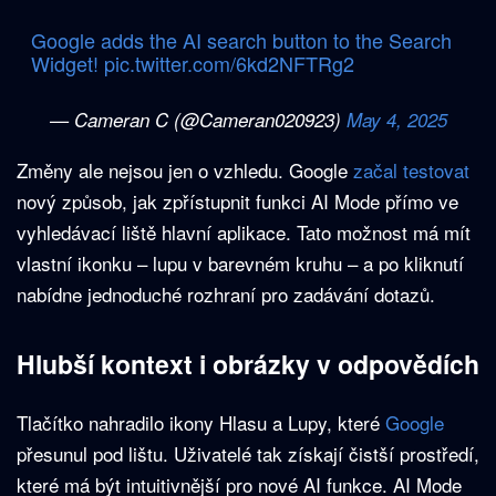
Google adds the AI search button to the Search
Widget!
pic.twitter.com/6kd2NFTRg2
— Cameran C (@Cameran020923)
May 4, 2025
Změny ale nejsou jen o vzhledu. Google
začal testovat
nový způsob, jak zpřístupnit funkci AI Mode přímo ve
vyhledávací liště hlavní aplikace. Tato možnost má mít
vlastní ikonku – lupu v barevném kruhu – a po kliknutí
nabídne jednoduché rozhraní pro zadávání dotazů.
Hlubší kontext i obrázky v odpovědích
Tlačítko nahradilo ikony Hlasu a Lupy, které
Google
přesunul pod lištu. Uživatelé tak získají čistší prostředí,
které má být intuitivnější pro nové AI funkce. AI Mode