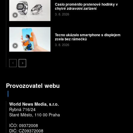
Casio proměnilo prstenové hodinky v
chytré zdravotní zařízení
3. 8. 2026
Tecno ukázalo smartphone s displejem
zcela bez rámečků
3. 8. 2026
Provozovatel webu
World News Media, s.r.o.
Rybná 716/24
Staré Město, 110 00 Praha
IČO: 09372008
DIČ: CZ09372008