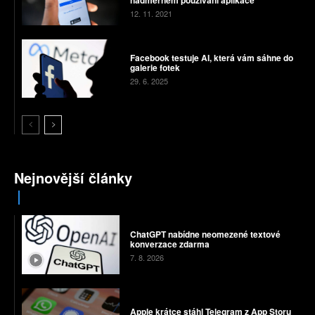
nadměrném používání aplikace
12. 11. 2021
Facebook testuje AI, která vám sáhne do
galerie fotek
29. 6. 2025
Nejnovější články
ChatGPT nabídne neomezené textové
konverzace zdarma
7. 8. 2026
Apple krátce stáhl Telegram z App Storu