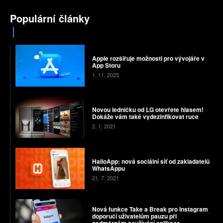
Populární články
Apple rozšiřuje možnosti pro vývojáře v
App Storu
1. 11. 2025
Novou ledničku od LG otevřete hlasem!
Dokáže vám také vydezinfikovat ruce
2. 1. 2021
HalloApp: nová sociální síť od zakladatelů
WhatsAppu
21. 7. 2021
Nová funkce Take a Break pro Instagram
doporučí uživatelům pauzu při