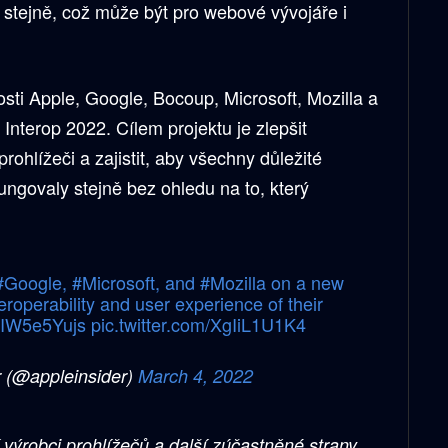
 stejně, což může být pro webové vývojáře i
sti Apple, Google, Bocoup, Microsoft, Mozilla a
 Interop 2022. Cílem projektu je zlepšit
rohlížeči a zajistit, aby všechny důležité
ngovaly stejně bez ohledu na to, který
#Google
,
#Microsoft
, and
#Mozilla
on a new
roperability and user experience of their
/BIW5e5Yujs
pic.twitter.com/XgIiL1U1K4
 (@appleinsider)
March 4, 2022
 výrobci prohlížečů a další zúčastněné strany