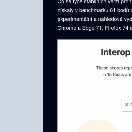
Co se týče stabilních verzí pro
získaly v benchmarku 61 bodů z
experimentální a náhledová vydá
Chrome a Edge 71, Firefox 74 a