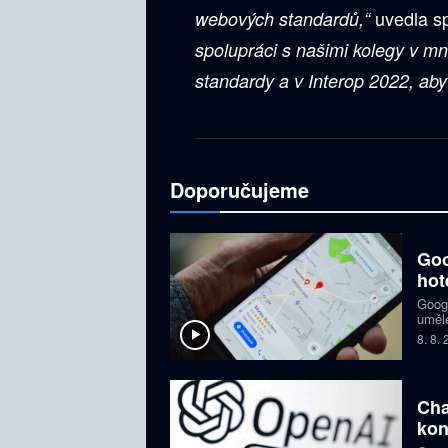
uvedla sp
webových standardů,“
spolupráci s našimi kolegy v m
standardy a v Interop 2022, aby 
Doporučujeme
Goo
hot
Googl
umělé
hotel
8. 8.
Gmai
Cha
kon