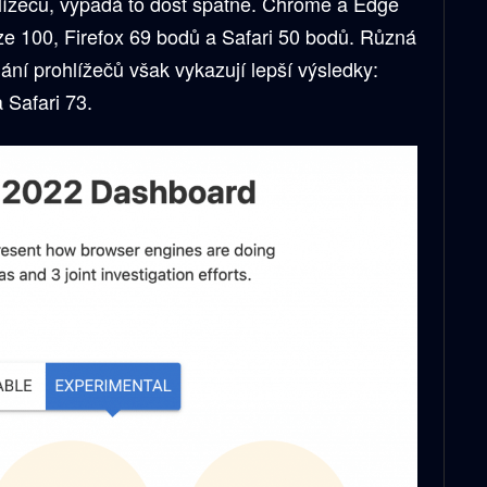
hlížečů, vypadá to dost špatně. Chrome a Edge
e 100, Firefox 69 bodů a Safari 50 bodů. Různá
ní prohlížečů však vykazují lepší výsledky:
 Safari 73.