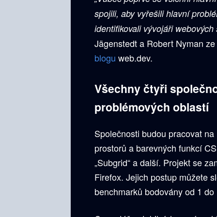
spojili, aby vyřešili hlavní prob
identifikovali vývojáři webových 
Jägenstedt a Robert Nyman ze 
blogu
web.dev.
Všechny čtyři společno
problémových oblastí
Společnosti budou pracovat na 
prostorů a barevných funkcí CS
„Subgrid“ a další. Projekt se za
Firefox. Jejich postup můžete s
benchmarků bodovány od 1 do 