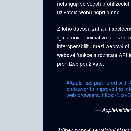
nefungují ve všech prohlížečích
uživatele webu nepříjemné.
Z toho důvodu zahajují společno
Igalia novou iniciativu s názvem
interoperabilitu mezi webovými p
webové funkce a rozhraní API fu
prohlížeč používáte.
#Apple
has partnered with
endeavor to improve the inte
web browsers.
https://t.co
— AppleInsider
„Vůbec poprvé se všichni hlavní