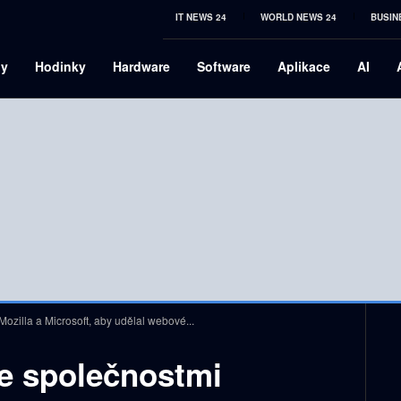
IT NEWS 24
WORLD NEWS 24
BUSIN
ny
Hodinky
Hardware
Software
Aplikace
AI
Mozilla a Microsoft, aby udělal webové...
se společnostmi