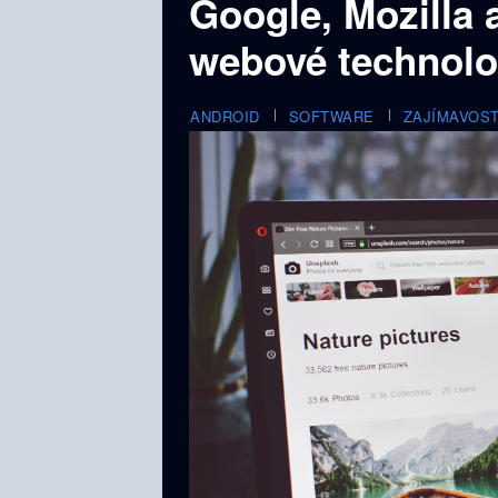
Google, Mozilla 
webové technolog
ANDROID
SOFTWARE
ZAJÍMAVOST