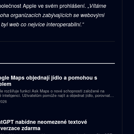
olečnost Apple ve svém prohlášení.
„Vítáme
noha organizacích zabývajících se webovými
byl web co nejvíce interoperabilní.“
gle Maps objednají jídlo a pomohou s
elem
e rozšiřuje funkci Ask Maps o nové schopnosti založené na
 inteligenci. Uživatelům pomůže najít a objednat jídlo, porovnat
y nebo vybrat kulturní akci. Mapy navíc mohou čerpat informace z
 2026
lu a Kalendáře Google.
tGPT nabídne neomezené textové
verzace zdarma