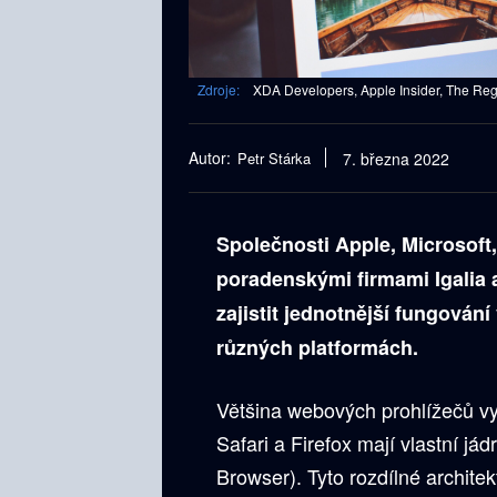
Zdroje:
XDA Developers, Apple Insider, The Regis
Autor:
Petr Stárka
7. března 2022
Společnosti Apple,
Microsoft
poradenskými firmami
Igalia
a
zajistit jednotnější fungová
různých platformách.
Většina webových prohlížečů v
Safari a Firefox mají vlastní jád
Browser). Tyto rozdílné archit