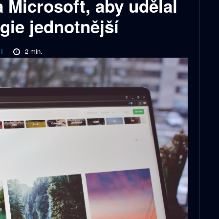
a Microsoft, aby udělal
ie jednotnější
2
min.
I