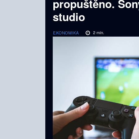
propuštěno. Son
studio
2
min.
EKONOMIKA