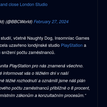
s and close London Studio
ld) (@BBCWorld)
February 27, 2024
a studií, včetně Naughty Dog, Insomniac Games
cela uzavřeno londýnské studio
PlayStation
a
u snížení počtu zaměstnanců.
nita PlayStation pro nás znamená všechno.
é informovat vás o těžkém dni v naší
rně těžké rozhodnutí a oznámili jsme náš plán
kového počtu zaměstnanců přibližně o 8 procent,
há místním zákonům a konzultačním procesům.“