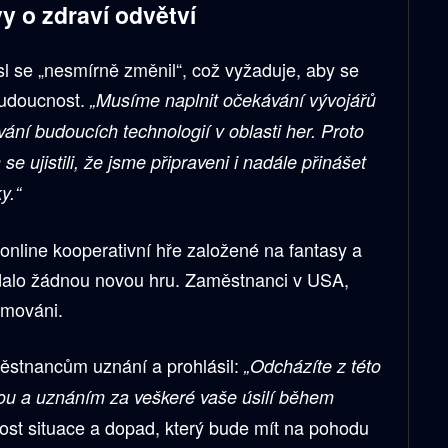
y o zdraví odvětví
sl se „nesmírně změnil“, což vyžaduje, aby se
budoucnost.
„Musíme naplnit očekávání vývojářů
ání budoucích technologií v oblasti her. Proto
e ujistili, že jsme připraveni i nadále přinášet
y.“
online kooperativní hře založené na fantasy a
ydalo žádnou novou hru. Zaměstnanci v USA,
ormováni.
ěstnancům uznání a prohlásil:
„Odcházíte z této
tou a uznáním za veškeré vaše úsilí během
ost situace a dopad, který bude mít na pohodu