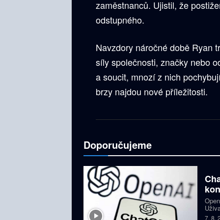
zaměstnanců. Ujistil, že posti
odstupného.
Navzdory náročné době Ryan tr
síly společnosti, značky nebo o
a soucit, mnozí z nich pochybují
brzy najdou nové příležitosti.
Doporučujeme
Cha
kon
OpenA
Uživa
složi
7. 8.