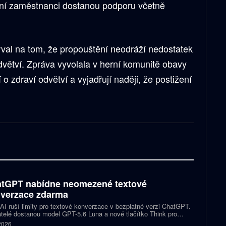
žení zaměstnanci dostanou podporu včetně
val na tom, že propouštění neodráží nedostatek
dvětví. Zpráva vyvolala v herní komunitě obavy
 o zdraví odvětví a vyjadřují naději, že postižení
tGPT nabídne neomezené textové
verzace zdarma
I ruší limity pro textové konverzace v bezplatné verzi ChatGPT.
telé dostanou model GPT-5.6 Luna a nové tlačítko Think pro
tější otázky. Předplatitelům Plus a Pro firma zpřístupňuje upravený
 2026