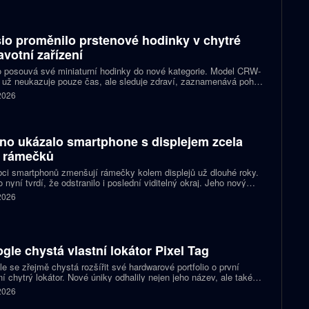
 kterému bylo dosud nutné využívat pomocné aplikace nebo jiné
likované postupy.
io proměnilo prstenové hodinky v chytré
avotní zařízení
 posouvá své miniaturní hodinky do nové kategorie. Model CRW-
 už neukazuje pouze čas, ale sleduje zdraví, zaznamenává pohyb
zorňuje na dění v telefonu. Celokovový prsten tak spojuje digitální
 2026
ky, šperk a chytré zařízení, které může uživatel nosit po celý den.
no ukázalo smartphone s displejem zcela
 rámečků
ci smartphonů zmenšují rámečky kolem displejů už dlouhé roky.
 nyní tvrdí, že odstranilo i poslední viditelný okraj. Jeho nový
pt nabízí obrazovku s rámečkem širokým přesně nula milimetrů.
 2026
gle chystá vlastní lokátor Pixel Tag
e se zřejmě chystá rozšířit své hardwarové portfolio o první
ní chytrý lokátor. Nové úniky odhalily nejen jeho název, ale také
 podobu zařízení a několik technických detailů. Pixel Tag má
 2026
vat v síti Find My Device a pomáhat s hledáním ztracených věcí
ně jako konkurenční AirTag.