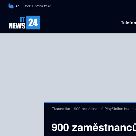
C
20
Pátek 7. srpna 2026
Czech
Telefo
Ekonomika
900 zaměstnanců PlayStation bude p
900 zaměstnanců