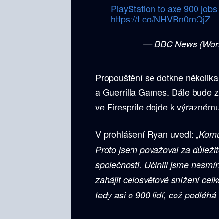
PlayStation to axe 900 job
https://t.co/NHVRn0mQjZ
— BBC News (Wor
Propouštění se dotkne několik
a Guerrilla Games. Dále bude z
ve Firesprite dojde k výrazném
V prohlášení Ryan uvedl:
„Komu
Proto jsem považoval za důležit
společnosti. Učinili jsme nesmí
zahájit celosvětové snížení cel
tedy asi o 900 lidí, což podlé