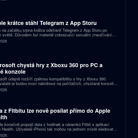
.6 Sol spolu s posuvníkem, který nastaví intenzitu přemýšlení.
le krátce stáhl Telegram z App Storu
 na začátku srpna krátce odstranil Telegram z App Storu po
 světě. Důvodem byl materiál zobrazující sexuální zneužívání
 který podle firmy sdílel jeden uživatel. Telegram účet rychle
 2026
koval a aplikace se ještě během stejného dne do obchodu vrátila.
rosoft chystá hry z Xboxu 360 pro PC a
é konzole
soft údajně rozšíří zpětnou kompatibilitu o hry z Xboxu 360.
atelé je budou moci nabídnout na počítačích, chystané konzoli
ct Helix i přenosných zařízeních. První tituly by mohly dorazit
 2026
 let 2027 a 2028.
a z Fitbitu lze nově posílat přímo do Apple
lth
e konečně propojil data z hodinek a náramků Fitbit s aplikací
 Health. Uživatelé iPhonů tak mohou na jednom místě sledovat
, cvičení, spánek i zdravotní údaje. Novinka odstraňuje omezení,
 2026