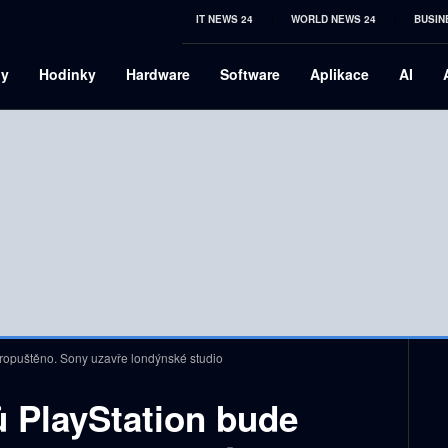
IT NEWS 24
WORLD NEWS 24
BUSIN
ny
Hodinky
Hardware
Software
Aplikace
AI
ropuštěno. Sony uzavře londýnské studio
 PlayStation bude