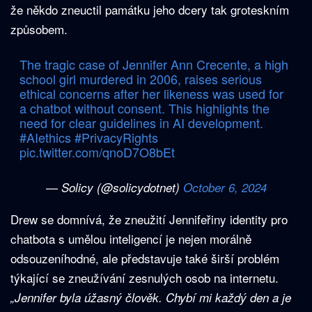
že někdo zneuctil památku jeho dcery tak groteskním
způsobem.
The tragic case of Jennifer Ann Crecente, a high
school girl murdered in 2006, raises serious
ethical concerns after her likeness was used for
a chatbot without consent. This highlights the
need for clear guidelines in AI development.
#AIethics
#PrivacyRights
pic.twitter.com/qnoD7O8bEt
— Solicy (@solicydotnet)
October 6, 2024
Drew se domnívá, že zneužití Jennifeřiny identity pro
chatbota s umělou inteligencí je nejen morálně
odsouzeníhodné, ale představuje také širší problém
týkající se zneužívání zesnulých osob na internetu.
„Jennifer byla úžasný člověk. Chybí mi každý den a je