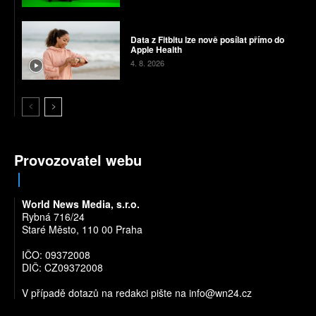
Data z Fitbitu lze nově posílat přímo do
Apple Health
4. 8. 2026
Provozovatel webu
World News Media, s.r.o.
Rybná 716/24
Staré Město, 110 00 Praha
IČO: 09372008
DIČ: CZ09372008
V případě dotazů na redakci pište na
info@wn24.cz