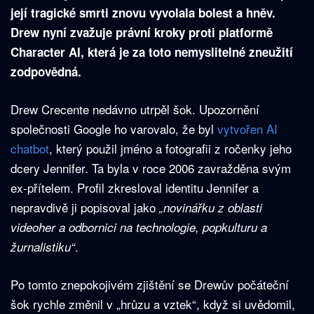
její tragické smrti znovu vyvolala bolest a hněv.
Drew nyní zvažuje právní kroky proti platformě
Character AI, která je za toto nemyslitelné zneužití
zodpovědná.
Drew Crecente nedávno utrpěl šok. Upozornění
společnosti Google ho varovalo, že byl
vytvořen AI
chatbot
, který použil jméno a fotografii z ročenky jeho
dcery Jennifer. Ta byla v roce 2006 zavražděna svým
ex-přítelem. Profil zkresloval identitu Jennifer a
nepravdivě ji popisoval jako
„novinářku z oblasti
videoher a odbornici na technologie, popkulturu a
.
žurnalistiku“
Po tomto znepokojivém zjištění se Drewův počáteční
šok rychle změnil v „hrůzu a vztek“, když si uvědomil,