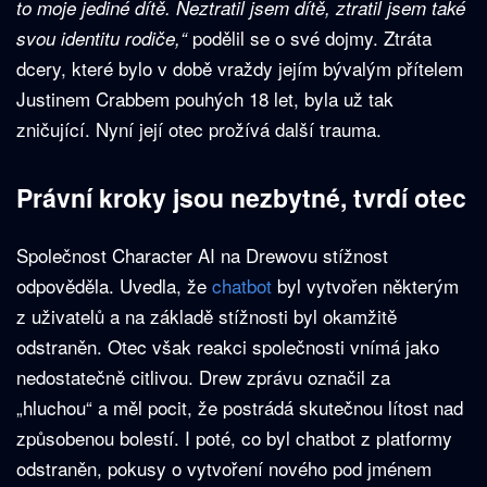
to moje jediné dítě. Neztratil jsem dítě, ztratil jsem také
podělil se o své dojmy. Ztráta
svou identitu rodiče,“
dcery, které bylo v době vraždy jejím bývalým přítelem
Justinem Crabbem pouhých 18 let, byla už tak
zničující. Nyní její otec prožívá další trauma.
Právní kroky jsou nezbytné, tvrdí otec
Společnost Character AI na Drewovu stížnost
odpověděla. Uvedla, že
chatbot
byl vytvořen některým
z uživatelů a na základě stížnosti byl okamžitě
odstraněn. Otec však reakci společnosti vnímá jako
nedostatečně citlivou. Drew zprávu označil za
„hluchou“ a měl pocit, že postrádá skutečnou lítost nad
způsobenou bolestí. I poté, co byl chatbot z platformy
odstraněn, pokusy o vytvoření nového pod jménem