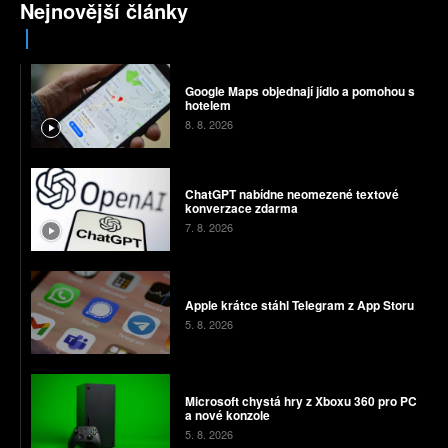
Nejnovější články
Google Maps objednají jídlo a pomohou s
hotelem
8. 8. 2026
ChatGPT nabídne neomezené textové
konverzace zdarma
7. 8. 2026
Apple krátce stáhl Telegram z App Storu
5. 8. 2026
Microsoft chystá hry z Xboxu 360 pro PC
a nové konzole
5. 8. 2026