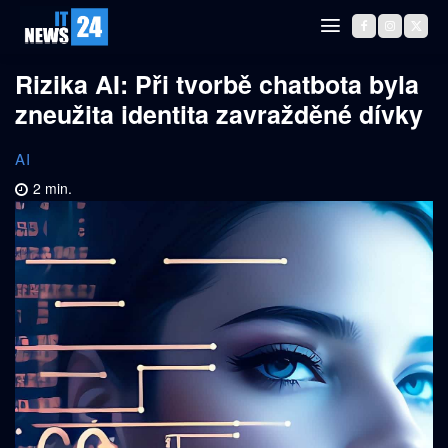
Rizika AI: Při tvorbě chatbota byla
zneužita identita zavražděné dívky
AI
2
min.