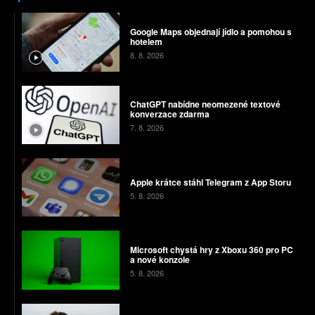
Google Maps objednají jídlo a pomohou s
hotelem
8. 8. 2026
ChatGPT nabídne neomezené textové
konverzace zdarma
7. 8. 2026
Apple krátce stáhl Telegram z App Storu
5. 8. 2026
Microsoft chystá hry z Xboxu 360 pro PC
a nové konzole
5. 8. 2026