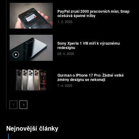
PayPal zruší 2000 pracovních míst, Snap
očekává špatné tržby
1. 2. 2023
Sony Xperia 1 VIII míří k výraznému
redesignu
28. 4. 2026
Gurman o iPhone 17 Pro: Žádné velké
změny designu se nekonají
7. 4. 2025
Nejnovější články