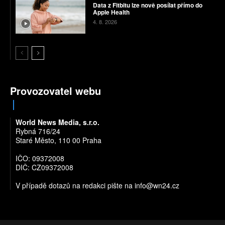
Data z Fitbitu lze nově posílat přímo do
Apple Health
4. 8. 2026
Provozovatel webu
World News Media, s.r.o.
Rybná 716/24
Staré Město, 110 00 Praha
IČO: 09372008
DIČ: CZ09372008
V případě dotazů na redakci pište na
info@wn24.cz