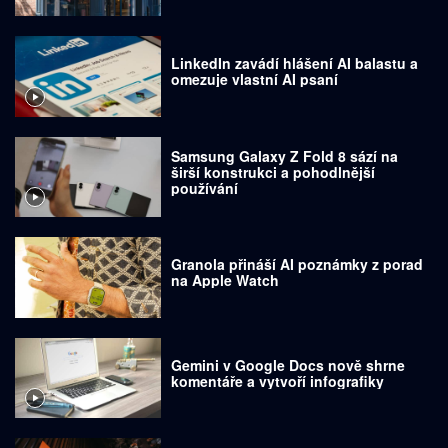
LinkedIn zavádí hlášení AI balastu a
omezuje vlastní AI psaní
Samsung Galaxy Z Fold 8 sází na
širší konstrukci a pohodlnější
používání
Granola přináší AI poznámky z porad
na Apple Watch
Gemini v Google Docs nově shrne
komentáře a vytvoří infografiky