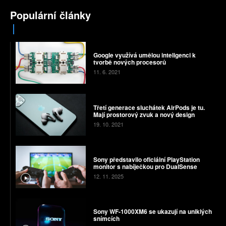
Populární články
Google využívá umělou inteligenci k
tvorbě nových procesorů
11. 6. 2021
Třetí generace sluchátek AirPods je tu.
Mají prostorový zvuk a nový design
19. 10. 2021
Sony představilo oficiální PlayStation
monitor s nabíječkou pro DualSense
12. 11. 2025
Sony WF-1000XM6 se ukazují na uniklých
snímcích