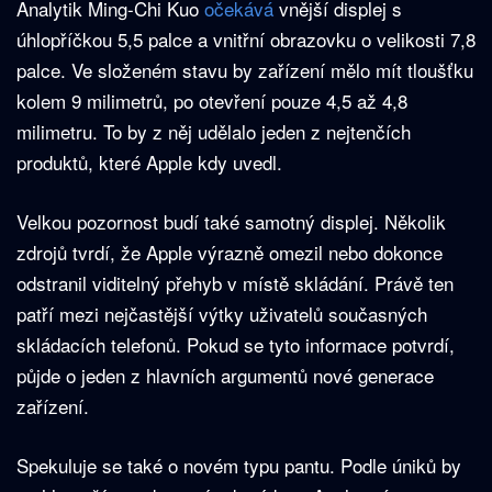
Analytik Ming-Chi Kuo
očekává
vnější displej s
úhlopříčkou 5,5 palce a vnitřní obrazovku o velikosti 7,8
palce. Ve složeném stavu by zařízení mělo mít tloušťku
kolem 9 milimetrů, po otevření pouze 4,5 až 4,8
milimetru. To by z něj udělalo jeden z nejtenčích
produktů, které Apple kdy uvedl.
Velkou pozornost budí také samotný displej. Několik
zdrojů tvrdí, že Apple výrazně omezil nebo dokonce
odstranil viditelný přehyb v místě skládání. Právě ten
patří mezi nejčastější výtky uživatelů současných
skládacích telefonů. Pokud se tyto informace potvrdí,
půjde o jeden z hlavních argumentů nové generace
zařízení.
Spekuluje se také o novém typu pantu. Podle úniků by