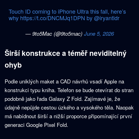
Touch ID coming to iPhone Ultra this fall, here’s
why
https://t.co/DNCMJq1DPN
by
@iryantldr
— 9to5Mac (@9to5mac)
June 5, 2026
Širší konstrukce a téměř neviditelný
ohyb
Podle uniklých maket a CAD návrhů vsadí Apple na
konstrukci typu kniha. Telefon se bude otevírat do stran
podobně jako řada Galaxy Z Fold. Zajímavé je, že
údajně nepůjde cestou úzkého a vysokého těla. Naopak
má nabídnout širší a nižší proporce připomínající první
generaci Google Pixel Fold.