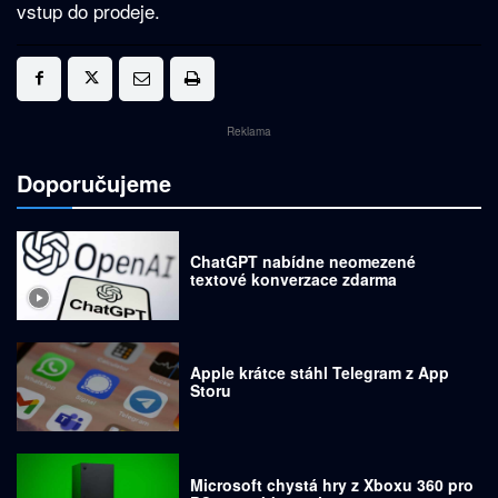
vstup do prodeje.
Reklama
Doporučujeme
ChatGPT nabídne neomezené
textové konverzace zdarma
Apple krátce stáhl Telegram z App
Storu
Microsoft chystá hry z Xboxu 360 pro