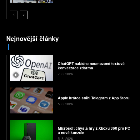
Nejnovější články
ChatGPT nabídne neomezené textové
konverzace zdarma
7. 8. 2026
Apple krátce stáhl Telegram z App Storu
5. 8. 2026
Microsoft chystá hry z Xboxu 360 pro PC
a nové konzole
5. 8. 2026