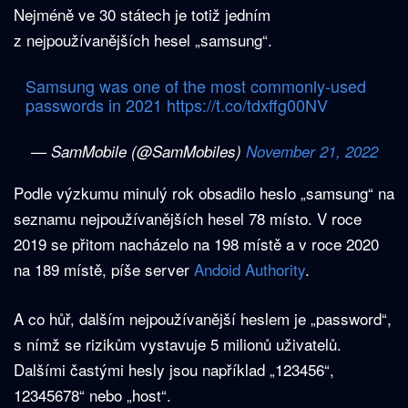
Nejméně ve 30 státech je totiž jedním
z nejpoužívanějších hesel „samsung“.
Samsung was one of the most commonly-used
passwords in 2021
https://t.co/tdxffg00NV
— SamMobile (@SamMobiles)
November 21, 2022
Podle výzkumu minulý rok obsadilo heslo „samsung“ na
seznamu nejpoužívanějších hesel 78 místo. V roce
2019 se přitom nacházelo na 198 místě a v roce 2020
na 189 místě, píše server
Andoid Authority
.
A co hůř, dalším nejpoužívanější heslem je „password“,
s nímž se rizikům vystavuje 5 milionů uživatelů.
Dalšími častými hesly jsou například „123456“,
12345678“ nebo „host“.