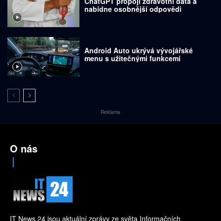
ChatGPT propojí zdravotní data a
nabídne osobnější odpovědi
Android Auto ukrývá vývojářské
menu s užitečnými funkcemi
Reklama
O nás
IT News 24 jsou aktuální zprávy ze světa Informačních