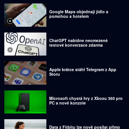
Google Maps objednají jídlo a
pomohou s hotelem
ChatGPT nabídne neomezené
textové konverzace zdarma
Apple krátce stáhl Telegram z App
Storu
Microsoft chystá hry z Xboxu 360 pro
PC a nové konzole
Data z Fitbitu lze nově posílat přímo