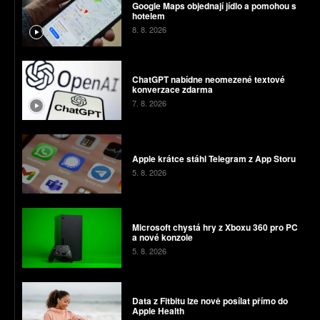
Google Maps objednají jídlo a pomohou s
hotelem
8. 8. 2026
ChatGPT nabídne neomezené textové
konverzace zdarma
7. 8. 2026
Apple krátce stáhl Telegram z App Storu
5. 8. 2026
Microsoft chystá hry z Xboxu 360 pro PC
a nové konzole
5. 8. 2026
Data z Fitbitu lze nově posílat přímo do
Apple Health