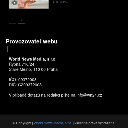
4. 8. 2026
Provozovatel webu
World News Media, s.r.o.
Rybná 716/24
Staré Město, 110 00 Praha
IČO: 09372008
DIČ: CZ09372008
V případě dotazů na redakci pište na
info@wn24.cz
© Copyright |
World News Media, s.r.o.
| všechna práva vyhrazena.