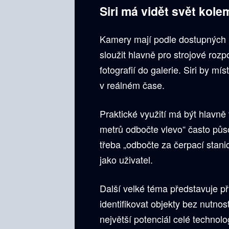
Siri má vidět svět kole
Kamery mají podle dostupných in
sloužit hlavně pro strojové roz
fotografií do galerie. Siri by m
v reálném čase.
Praktické využití má být hlavně
metrů odbočte vlevo“ často půs
třeba „odbočte za čerpací stanic
jako uživatel.
Další velké téma představuje p
identifikovat objekty bez nutnos
největší potenciál celé technolo