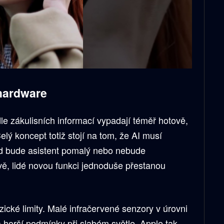
 hardware
e zákulisních informací vypadají téměř hotově,
 Celý koncept totiž stojí na tom, že AI musí
ud bude asistent pomalý nebo nebude
vě, lidé novou funkci jednoduše přestanou
zické limity. Malé infračervené senzory v úrovni
 horší podmínky při slabém světle. Apple tak