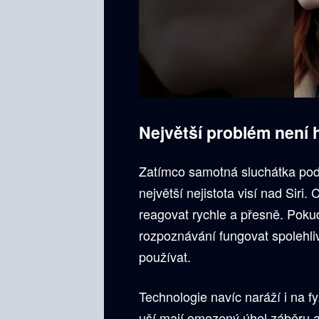
Největší problém není
Zatímco samotná sluchátka podl
největší nejistota visí nad Siri.
reagovat rychle a přesně. Pok
rozpoznávání fungovat spolehli
používat.
Technologie navíc naráží i na fy
uší mají omezený úhel záběru a