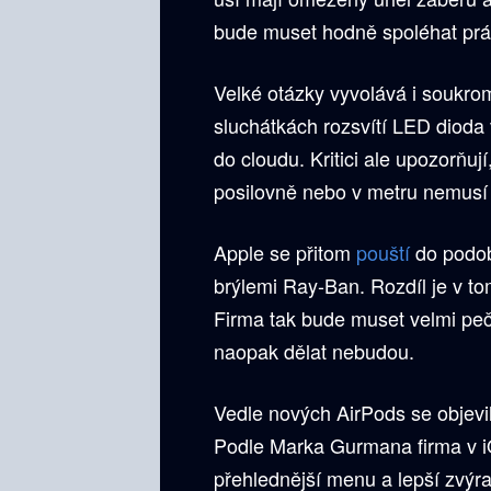
bude muset hodně spoléhat prá
Velké otázky vyvolává i soukro
sluchátkách rozsvítí LED dioda 
do cloudu. Kritici ale upozorňují
posilovně nebo v metru nemusí
Apple se přitom
pouští
do podob
brýlemi Ray-Ban. Rozdíl je v 
Firma tak bude muset velmi pečl
naopak dělat nebudou.
Vedle nových AirPods se objevil
Podle Marka Gurmana firma v i
přehlednější menu a lepší zvýra