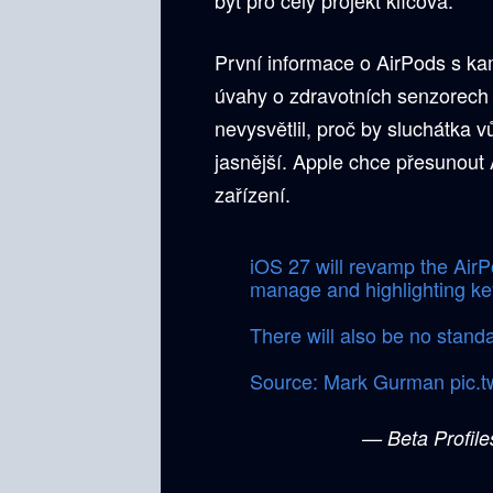
První informace o AirPods s ka
úvahy o zdravotních senzorech 
nevysvětlil, proč by sluchátka 
jasnější. Apple chce přesunout
zařízení.
iOS 27 will revamp the AirPo
manage and highlighting key
There will also be no stand
Source: Mark Gurman
pic.
— Beta Profile