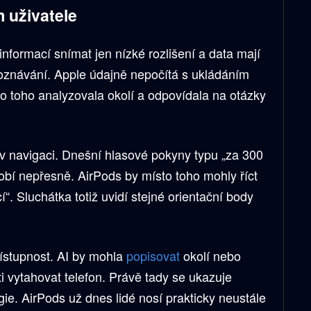
m uživatele
formací snímat jen nízké rozlišení a data mají
poznávání. Apple údajně nepočítá s ukládáním
ísto toho analyzovala okolí a odpovídala na otázky
 v navigaci. Dnešní hlasové pokyny typu „za 300
obí nepřesně. AirPods by místo toho mohly říct
í“. Sluchátka totiž uvidí stejné orientační body
řístupnost. AI by mohla
popisovat
okolí nebo
ti vytahovat telefon. Právě tady se ukazuje
gie. AirPods už dnes lidé nosí prakticky neustále