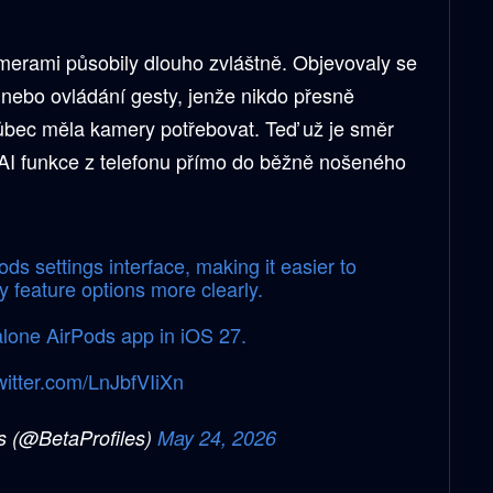
merami působily dlouho zvláštně. Objevovaly se
nebo ovládání gesty, jenže nikdo přesně
vůbec měla kamery potřebovat. Teď už je směr
 AI funkce z telefonu přímo do běžně nošeného
ds settings interface, making it easier to
 feature options more clearly.
alone AirPods app in iOS 27.
twitter.com/LnJbfVIiXn
s (@BetaProfiles)
May 24, 2026