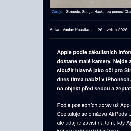
Zdroje:
Gizmodo, Gadget Hacks - za pomoci Chat
Autor:
Václav Poustka
26. května 2026
Apple podle zákulisních infor
dostane malé kamery. Nejde a
sloužit hlavně jako oči pro Sir
dnes firma nabízí v iPhonech
na objekt před sebou a zeptat
Podle posledních zpráv už Apple 
Spekuluje se o názvu AirPods 
ale údajně závisí na tom, kdy A
být pro celý projekt klíčová.