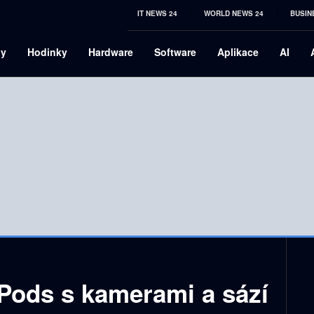
IT NEWS 24
WORLD NEWS 24
BUSIN
ny
Hodinky
Hardware
Software
Aplikace
AI
rPods s kamerami a sází