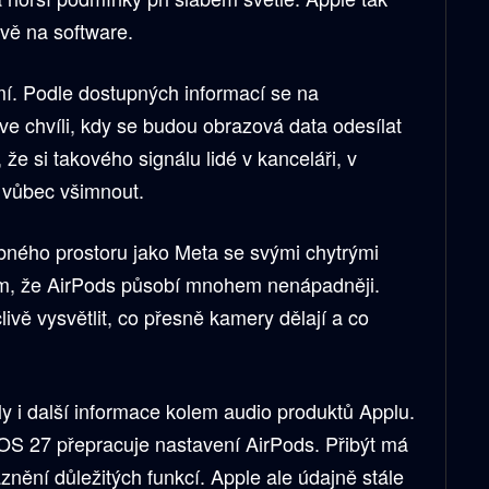
vě na software.
mí. Podle dostupných informací se na
ve chvíli, kdy se budou obrazová data odesílat
, že si takového signálu lidé v kanceláři, v
 vůbec všimnout.
ného prostoru jako Meta se svými chytrými
tom, že AirPods působí mnohem nenápadněji.
ivě vysvětlit, co přesně kamery dělají a co
y i další informace kolem audio produktů Applu.
OS 27 přepracuje nastavení AirPods. Přibýt má
znění důležitých funkcí. Apple ale údajně stále