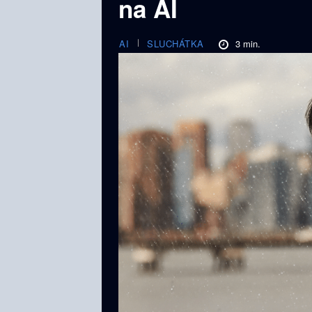
na AI
3
min.
AI
SLUCHÁTKA