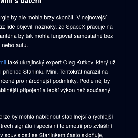
ini s baterií
rgie by ale mohla brzy skončit. V nejnovější
tiž lidé objevili náznaky, že SpaceX pracuje na
i anténa by tak mohla fungovat samostatně bez
e nebo autu.
nil
také ukrajinský expert Oleg Kutkov, který už
 příchod Starlinku Mini. Tentokrát narazil na
určené pro náročnější podmínky. Podle něj by
ilnější připojení a lepší výkon než současný
erze by mohla nabídnout stabilnější a rychlejší
rech signálu i speciální telemetrii pro zvláštní
v souvislosti se Starlinkem často skloňuje,