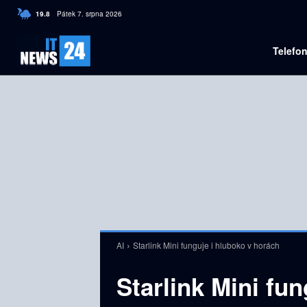
C
19.8
Pátek 7. srpna 2026
Czech
Telefo
AI
Starlink Mini funguje i hluboko v horách
Starlink Mini fu