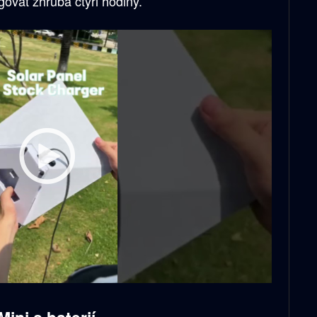
ovat zhruba čtyři hodiny.