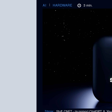
3
min.
AI
HARDWARE
Zdroje:
Stuff, CNET - za pomoci ChatGPT, X, You