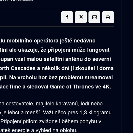
álu mobilního operátora ještě nedávno
 Mini ale ukazuje, že připojení může fungovat
upan vzal malou satelitní anténu do severní
rth Cascades a několik dní ji zkoušel i doma
apil. Na vrcholu hor bez problémů streamoval
 FaceTime a sledoval Game of Thrones ve 4K.
 na cestovatele, majitele karavanů, lodí nebo
 je lehčí a menší. Váží něco přes 1,3 kilogramu
 Připojení přitom zvládne i během pohybu v
atek energie a výhled na oblohu.