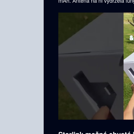
mAh. Anténa na ni vydržela fung