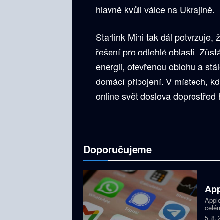
hlavně kvůli válce na Ukrajině.
Starlink Mini tak dál potvrzuje,
řešení pro odlehlé oblasti. Zůs
energii, otevřenou oblohu a stá
domácí připojení. V místech, kde
online svět doslova doprostřed 
Doporučujeme
App
Apple
celém
dětí,
5. 8.