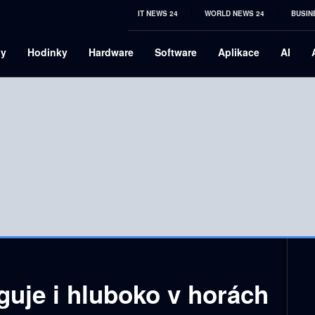
IT NEWS 24
WORLD NEWS 24
BUSIN
ny
Hodinky
Hardware
Software
Aplikace
AI
nguje i hluboko v horách