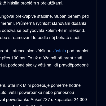
itě hlásila problém s překážkami.
fungoval překvapivě stabilně. Supan během pěti
 měření. Průměrná rychlost stahování dosáhla
a odezva se pohybovala kolem 46 milisekund.
ebo streamování to podle něj bohatě stačí.
hraní. Latence sice většinou
zůstala
pod hranicí
 přes 100 ms. To už může být při hraní znát.
však podobné skoky většina lidí pravděpodobně
ení. Starlink Mini potřebuje poměrně hodně
 auto, větší powerbanku nebo přenosnou
íval powerbanku Anker 737 s kapacitou 24 000