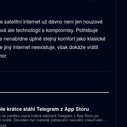
 že satelitní internet už dávno není jen nouzové
tává ale technologií s kompromisy. Potřebuje
le nenabídne úplně stejný komfort jako klasické
 jiný internet neexistuje, však dokáže vrátit
hor.
le krátce stáhl Telegram z App Storu
 na začátku srpna krátce odstranil Telegram z App Storu po
 světě. Důvodem byl materiál zobrazující sexuální zneužívání
 který podle firmy sdílel jeden uživatel. Telegram účet rychle
 2026