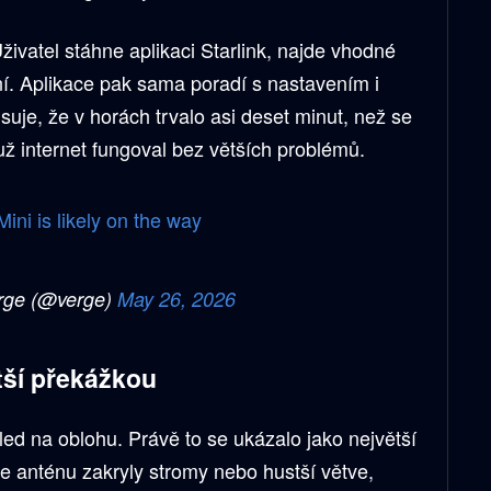
živatel stáhne aplikaci Starlink, najde vhodné
ní. Aplikace pak sama poradí s nastavením i
uje, že v horách trvalo asi deset minut, než se
 už internet fungoval bez větších problémů.
ini is likely on the way
rge (@verge)
May 26, 2026
tší překážkou
hled na oblohu. Právě to se ukázalo jako největší
le anténu zakryly stromy nebo hustší větve,