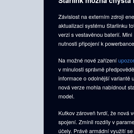
Starlink možná chystá M
Závislost na externím zdroji ene
aktualizaci systému Starlinku to
verzi s vestavěnou baterií. Min
nutnosti připojení k powerbanc
Na možné nové zařízení
upozor
v minulosti správně předpověděl
informace o odolnější variantě 
nová verze mohla nabídnout stab
model.
Kutkov zároveň tvrdí, že nová v
spojení. Zmínil rozdíly v paramet
účely. Právě armádní využití se 