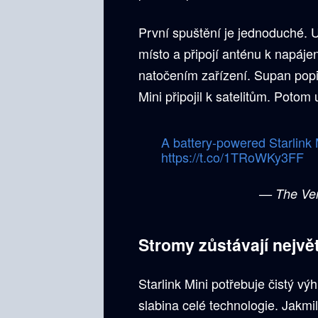
První spuštění je jednoduché. U
místo a připojí anténu k napáje
natočením zařízení. Supan popis
Mini připojil k satelitům. Potom
A battery-powered Starlink M
https://t.co/1TRoWKy3FF
— The Ve
Stromy zůstávají nejvě
Starlink Mini potřebuje čistý vý
slabina celé technologie. Jakmi