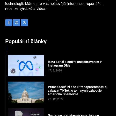
technologií. Máme pro vás nejnovější informace, reportáže,
recenze výrobků a videa.
Populární články
Meta končí s end to end šifrováním v
Instagram DMs
17. 3. 2026
Přimět sociální sítě k transparentnosti a
zakázat TikTok, o tom nyní rozhoduje
americká Sněmovna
22. 12. 2022
Samsung představuje smartphone