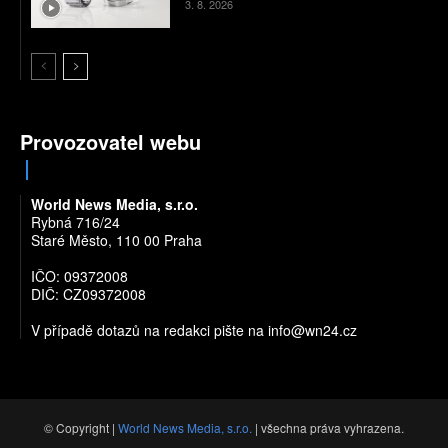
3. 8. 2026
Provozovatel webu
World News Media, s.r.o.
Rybná 716/24
Staré Město, 110 00 Praha
IČO: 09372008
DIČ: CZ09372008
V případě dotazů na redakci pište na
info@wn24.cz
© Copyright |
World News Media, s.r.o.
| všechna práva vyhrazena.