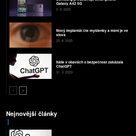
Galaxy A42 5G
3. 9. 2020
Nový implantát čte myšlenky a mění je ve
slova
25. 8. 2025
Itálie v obavách o bezpečnost zakázala
ChatGPT
31. 3. 2023
Nejnovější články