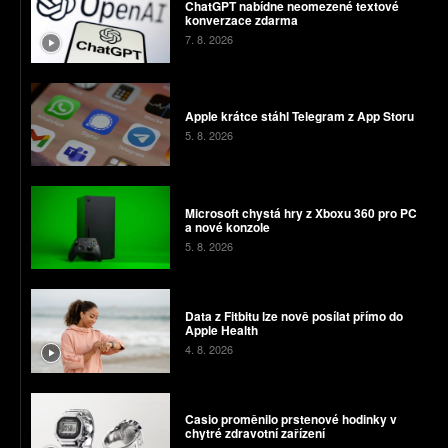
ChatGPT nabídne neomezené textové
konverzace zdarma
7. 8. 2026
Apple krátce stáhl Telegram z App Storu
5. 8. 2026
Microsoft chystá hry z Xboxu 360 pro PC
a nové konzole
5. 8. 2026
Data z Fitbitu lze nově posílat přímo do
Apple Health
4. 8. 2026
Casio proměnilo prstenové hodinky v
chytré zdravotní zařízení