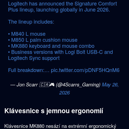
Logitech has announced the Signature Comfort
Plus lineup, launching globally in June 2026.
The lineup includes:
• M840 L mouse
• M850 L palm cushion mouse
• MK880 keyboard and mouse combo
• Business versions with Logi Bolt USB-C and
Logitech Sync support
Full breakdown:…
pic.twitter.com/pDNF5HQnM6
— Jon Scarr 🇨🇦🎮 (@4Scarrs_Gaming)
May 26,
2026
Klávesnice s jemnou ergonomií
Klávesnice MK880 nesází na extrémní ergonomický