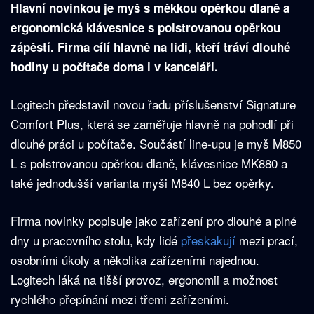
Hlavní novinkou je myš s měkkou opěrkou dlaně a
ergonomická klávesnice s polstrovanou opěrkou
zápěstí. Firma cílí hlavně na lidi, kteří tráví dlouhé
hodiny u počítače doma i v kanceláři.
Logitech představil novou řadu příslušenství Signature
Comfort Plus, která se zaměřuje hlavně na pohodlí při
dlouhé práci u počítače. Součástí line-upu je myš M850
L s polstrovanou opěrkou dlaně, klávesnice MK880 a
také jednodušší varianta myši M840 L bez opěrky.
Firma novinky popisuje jako zařízení pro dlouhé a plné
dny u pracovního stolu, kdy lidé
přeskakují
mezi prací,
osobními úkoly a několika zařízeními najednou.
Logitech láká na tišší provoz, ergonomii a možnost
rychlého přepínání mezi třemi zařízeními.