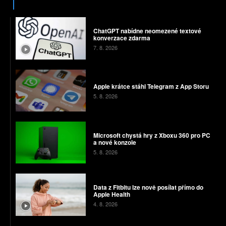
ChatGPT nabídne neomezené textové
konverzace zdarma
7. 8. 2026
Apple krátce stáhl Telegram z App Storu
5. 8. 2026
Microsoft chystá hry z Xboxu 360 pro PC
a nové konzole
5. 8. 2026
Data z Fitbitu lze nově posílat přímo do
Apple Health
4. 8. 2026