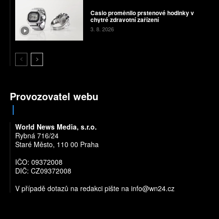
Casio proměnilo prstenové hodinky v
chytré zdravotní zařízení
3. 8. 2026
Provozovatel webu
World News Media, s.r.o.
Rybná 716/24
Staré Město, 110 00 Praha
IČO: 09372008
DIČ: CZ09372008
V případě dotazů na redakci pište na
info@wn24.cz