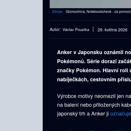
Zdroje:
Gizmochina, Notebookcheck - za pomoci 
Autor:
Václav Poustka
29. května 2026
Anker v Japonsku oznámil nov
Pokémonů. Série dorazí začá
značky Pokémon. Hlavní roli 
nabíječkách, cestovním přísl
Výrobce motivy neomezil jen na
na balení nebo přiložených kab
japonský trh a Anker ji
označuj