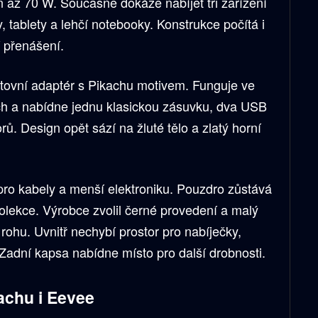
 až 70 W. Současně dokáže nabíjet tři zařízení
y, tablety a lehčí notebooky. Konstrukce počítá i
í přenášení.
tovní adaptér s Pikachu motivem. Funguje ve
ch a nabídne jednu klasickou zásuvku, dva USB
ů. Design opět sází na žluté tělo a zlatý horní
pro kabely a menší elektroniku. Pouzdro zůstává
olekce. Výrobce zvolil černé provedení a malý
ohu. Uvnitř nechybí prostor pro nabíječky,
 Zadní kapsa nabídne místo pro další drobnosti.
achu i Eevee