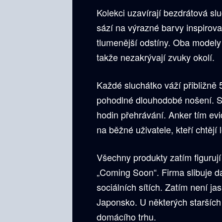
Kolekci uzavírají bezdrátová s
sází na výrazné barvy inspirov
tlumenější odstíny. Oba modely 
takže nezakrývají zvuky okolí.
Každé sluchátko váží přibližně 5
pohodlné dlouhodobé nošení. S
hodin přehrávání. Anker tím ev
na běžné uživatele, kteří chtěj
Všechny produkty zatím figuru
„Coming Soon“. Firma slibuje d
sociálních sítích. Zatím není 
Japonsko. U některých starších
domácího trhu.