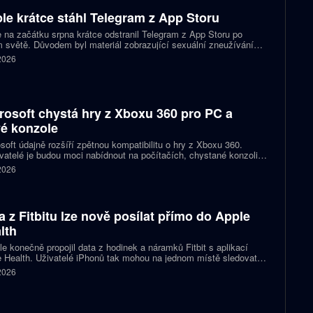
le krátce stáhl Telegram z App Storu
 na začátku srpna krátce odstranil Telegram z App Storu po
 světě. Důvodem byl materiál zobrazující sexuální zneužívání
 který podle firmy sdílel jeden uživatel. Telegram účet rychle
 2026
koval a aplikace se ještě během stejného dne do obchodu vrátila.
rosoft chystá hry z Xboxu 360 pro PC a
é konzole
soft údajně rozšíří zpětnou kompatibilitu o hry z Xboxu 360.
atelé je budou moci nabídnout na počítačích, chystané konzoli
ct Helix i přenosných zařízeních. První tituly by mohly dorazit
 2026
 let 2027 a 2028.
a z Fitbitu lze nově posílat přímo do Apple
lth
e konečně propojil data z hodinek a náramků Fitbit s aplikací
 Health. Uživatelé iPhonů tak mohou na jednom místě sledovat
, cvičení, spánek i zdravotní údaje. Novinka odstraňuje omezení,
 2026
 kterému bylo dosud nutné využívat pomocné aplikace nebo jiné
likované postupy.