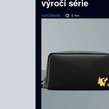
výročí série
2
min.
HARDWARE