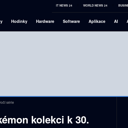
IT NEWS 24
WORLD NEWS 24
BUSIN
ny
Hodinky
Hardware
Software
Aplikace
AI
očí série
émon kolekci k 30.