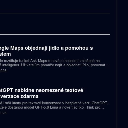
gle Maps objednají jídlo a pomohou s
elem
e rozšiřuje funkci Ask Maps o nové schopnosti založené na
 inteligenci. Uživatelům pomůže najít a objednat jídlo, porovnat
y nebo vybrat kulturní akci. Mapy navíc mohou čerpat informace z
 2026
lu a Kalendáře Google.
tGPT nabídne neomezené textové
verzace zdarma
I ruší limity pro textové konverzace v bezplatné verzi ChatGPT.
telé dostanou model GPT-5.6 Luna a nové tlačítko Think pro
tější otázky. Předplatitelům Plus a Pro firma zpřístupňuje upravený
 2026
.6 Sol spolu s posuvníkem, který nastaví intenzitu přemýšlení.