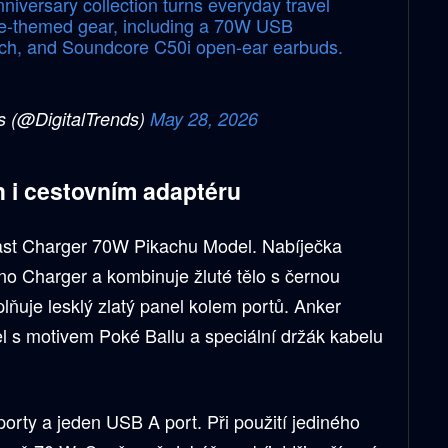
niversary collection turns everyday travel
ee-themed gear, including a 70W USB
ouch, and Soundcore C50i open-ear earbuds.
s (@DigitalTrends)
May 28, 2026
 i cestovním adaptéru
ast Charger 70W Pikachu Model. Nabíječka
no Charger a kombinuje žluté tělo s černou
plňuje lesklý zlatý panel kolem portů. Anker
l s motivem Poké Ballu a speciální držák kabelu
rty a jeden USB A port. Při použití jediného