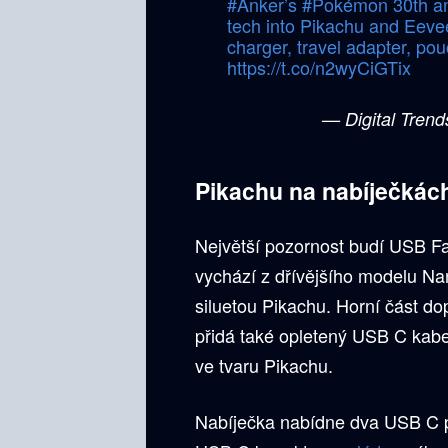
#Anker
’s
#Pokémon
30th an
tech into Pikachu and Eev
charger, travel adapter, p
https://t.co/n2wyCiGTix
— Digital Trend
Pikachu na nabíječkách
Největší pozornost budí USB F
vychází z dřívějšího modelu Na
siluetou Pikachu. Horní část do
přidá také opletený USB C kabe
ve tvaru Pikachu.
Nabíječka nabídne dva USB C po