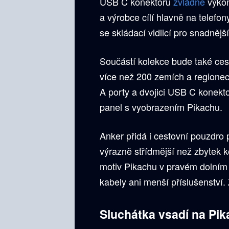
USB C konektoru
zvládne
výkon
a výrobce cílí hlavně na telefon
se skládací vidlicí pro snadnějš
Součástí kolekce bude také ces
více než 200 zemích a regione
A porty a dvojici USB C konektor
panel s vyobrazením Pikachu.
Anker přidá i cestovní pouzdro 
výrazně střídmější než zbytek k
motiv Pikachu v pravém dolním r
kabely ani menší příslušenství.
Sluchátka vsadí na Pik