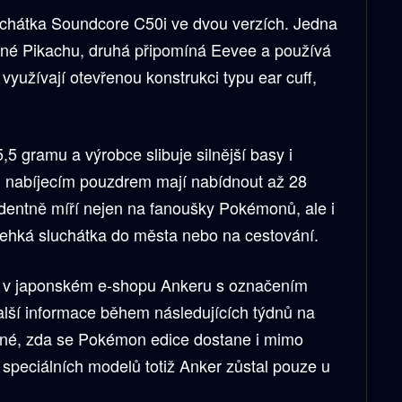
luchátka Soundcore C50i ve dvou verzích. Jedna
ané Pikachu, druhá připomíná Eevee a používá
využívají otevřenou konstrukci typu ear cuff,
,5 gramu a výrobce slibuje silnější basy i
 nabíjecím pouzdrem mají nabídnout až 28
identně míří nejen na fanoušky Pokémonů, ale i
í lehká sluchátka do města nebo na cestování.
jí v japonském e-shopu Ankeru s označením
alší informace během následujících týdnů na
jasné, zda se Pokémon edice dostane i mimo
 speciálních modelů totiž Anker zůstal pouze u