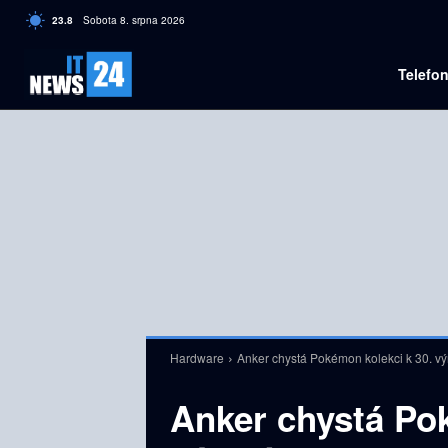
C
23.8
Sobota 8. srpna 2026
Czech
Telefo
Hardware
Anker chystá Pokémon kolekci k 30. výr
Anker chystá Pok