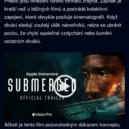
Přesto jsou omezení tohoto formátu zřejmá. Zážitek je
kratší než u běžných filmů a postrádá kolektivní
zapojení, které obvykle posiluje kinematografii. Když
diváci sledují zoufalý útěk námořníků, nelze se ubránit
pocitu, že chybí společné vzdychání nebo šumění
ostatních diváků.
Ačkoli je tento film pozoruhodným důkazem konceptu,