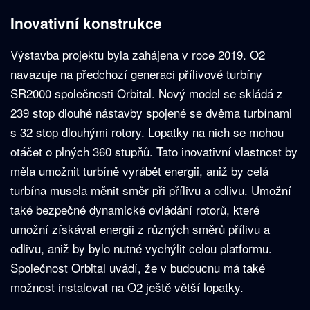
Inovativní konstrukce
Výstavba projektu byla zahájena v roce 2019. O2
navazuje na předchozí generaci přílivové turbíny
SR2000 společnosti Orbital. Nový model se skládá z
239 stop dlouhé nástavby spojené se dvěma turbínami
s 32 stop dlouhými rotory. Lopatky na nich se mohou
otáčet o plných 360 stupňů. Tato inovativní vlastnost by
měla umožnit turbíně vyrábět energii, aniž by celá
turbína musela měnit směr při přílivu a odlivu. Umožní
také bezpečné dynamické ovládání rotorů, které
umožní získávat energii z různých směrů přílivu a
odlivu, aniž by bylo nutné vychýlit celou platformu.
Společnost Orbital uvádí, že v budoucnu má také
možnost instalovat na O2 ještě větší lopatky.