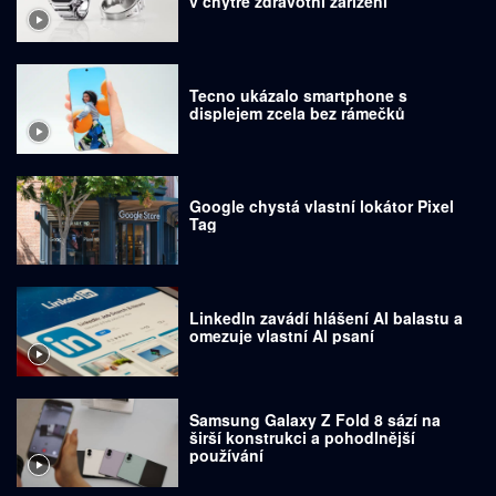
v chytré zdravotní zařízení
Tecno ukázalo smartphone s
displejem zcela bez rámečků
Google chystá vlastní lokátor Pixel
Tag
LinkedIn zavádí hlášení AI balastu a
omezuje vlastní AI psaní
Samsung Galaxy Z Fold 8 sází na
širší konstrukci a pohodlnější
používání