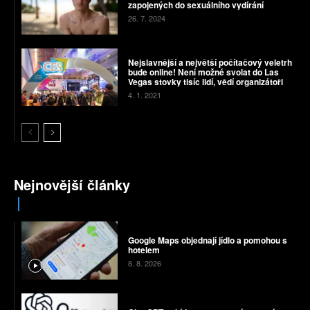
zapojených do sexuálního vydírání
26. 7. 2024
Nejslavnější a největší počítačový veletrh
bude online! Není možné svolat do Las
Vegas stovky tisíc lidí, vědí organizátoři
4. 1. 2021
Nejnovější články
Google Maps objednají jídlo a pomohou s
hotelem
8. 8. 2026