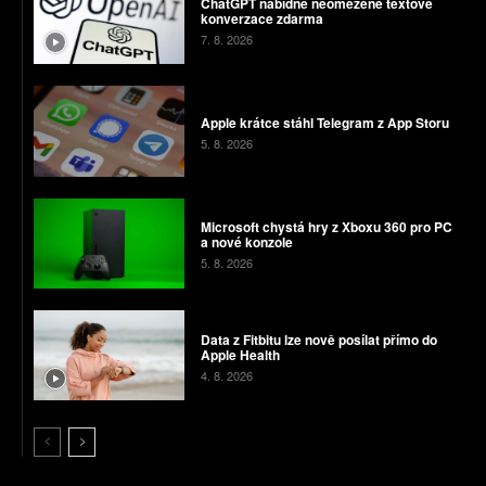
ChatGPT nabídne neomezené textové
konverzace zdarma
7. 8. 2026
Apple krátce stáhl Telegram z App Storu
5. 8. 2026
Microsoft chystá hry z Xboxu 360 pro PC
a nové konzole
5. 8. 2026
Data z Fitbitu lze nově posílat přímo do
Apple Health
4. 8. 2026