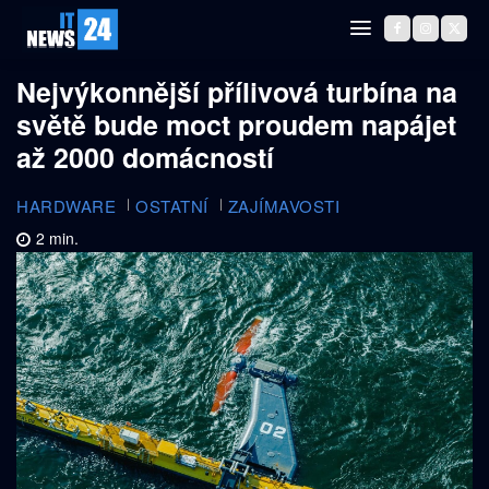
Nejvýkonnější přílivová turbína na
světě bude moct proudem napájet
až 2000 domácností
HARDWARE
OSTATNÍ
ZAJÍMAVOSTI
2
min.