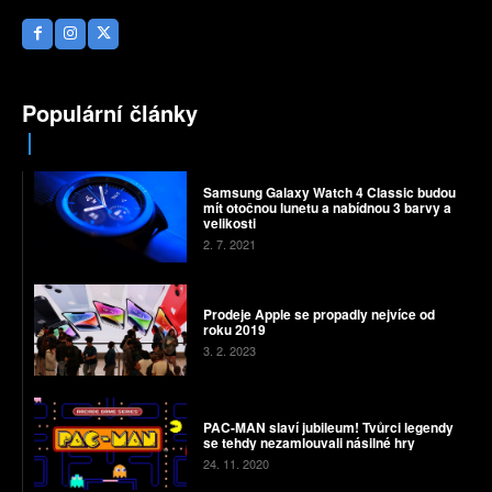
Populární články
Samsung Galaxy Watch 4 Classic budou
mít otočnou lunetu a nabídnou 3 barvy a
velikosti
2. 7. 2021
Prodeje Apple se propadly nejvíce od
roku 2019
3. 2. 2023
PAC-MAN slaví jubileum! Tvůrci legendy
se tehdy nezamlouvali násilné hry
24. 11. 2020