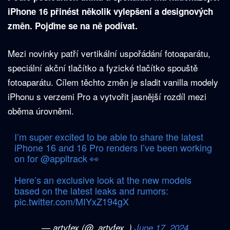
iPhone 16 přinést několik vylepšení a designových
změn. Pojďme se na ně podívat.
Mezi novinky patří vertikální uspořádání fotoaparátu,
speciální akční tlačítko a fyzické tlačítko spouště
fotoaparátu. Cílem těchto změn je sladit vanilla modely
iPhonu s verzemi Pro a vytvořit jasnější rozdíl mezi
oběma úrovněmi.
I’m super excited to be able to share the latest
iPhone 16 and 16 Pro renders I’ve been working
on for
@appltrack
👀
Here’s an exclusive look at the new models
based on the latest leaks and rumors:
pic.twitter.com/MIYxZ194gX
— artyfex (@_artyfex_)
June 17, 2024