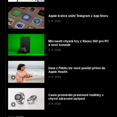
Apple krátce stáhl Telegram z App Storu
5. 8. 2026
Microsoft chystá hry z Xboxu 360 pro PC
a nové konzole
5. 8. 2026
Data z Fitbitu lze nově posílat přímo do
Apple Health
4. 8. 2026
Casio proměnilo prstenové hodinky v
chytré zdravotní zařízení
3. 8. 2026