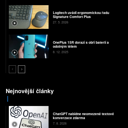
Logitech uvádí ergonomickou řadu
Signature Comfort Plus
27. 5. 2026
OnePlus 15R dorazí s obří baterií a
odolným tělem
8. 12. 2025
Nejnovější články
ChatGPT nabídne neomezené textové
konverzace zdarma
7. 8. 2026