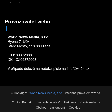
Provozovatel webu
World News Media, s.r.o.
Rybná 716/24
Staré Město, 110 00 Praha
IČO: 09372008
DIČ: CZ09372008
V případě dotazů na redakci pište na
info@wn24.cz
© Copyright |
World News Media, s.r.o.
| všechna práva vyhrazena.
O nás / Kontakt
Prezentace WNM
Reklama
Ceník reklamy
Obchodní zastoupení
Cookies