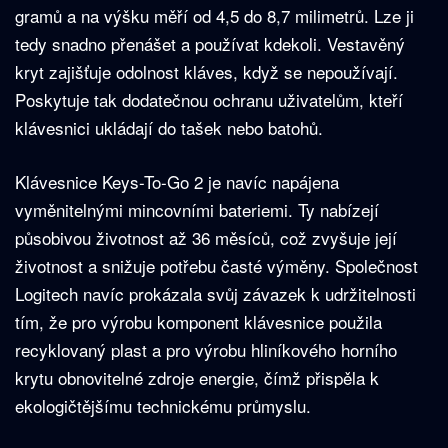
gramů a na výšku měří od 4,5 do 8,7 milimetrů. Lze ji
tedy snadno přenášet a používat kdekoli. Vestavěný
kryt zajišťuje odolnost kláves, když se nepoužívají.
Poskytuje tak dodatečnou ochranu uživatelům, kteří
klávesnici ukládají do tašek nebo batohů.
Klávesnice Keys-To-Go 2 je navíc napájena
vyměnitelnými mincovními bateriemi. Ty nabízejí
působivou životnost až 36 měsíců, což zvyšuje její
životnost a snižuje potřebu časté výměny. Společnost
Logitech navíc prokázala svůj závazek k udržitelnosti
tím, že pro výrobu komponent klávesnice použila
recyklovaný plast a pro výrobu hliníkového horního
krytu obnovitelné zdroje energie, čímž přispěla k
ekologičtějšímu technickému průmyslu.