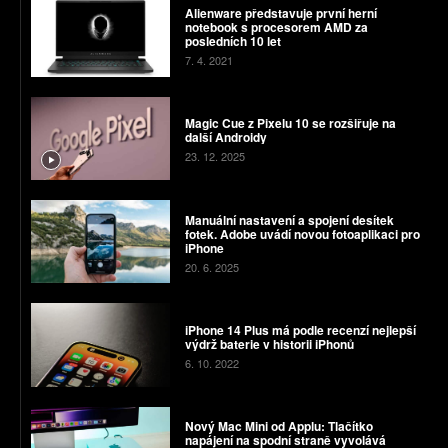
Alienware představuje první herní
notebook s procesorem AMD za
posledních 10 let
7. 4. 2021
Magic Cue z Pixelu 10 se rozšiřuje na
další Androidy
23. 12. 2025
Manuální nastavení a spojení desítek
fotek. Adobe uvádí novou fotoaplikaci pro
iPhone
20. 6. 2025
iPhone 14 Plus má podle recenzí nejlepší
výdrž baterie v historii iPhonů
6. 10. 2022
Nový Mac Mini od Applu: Tlačítko
napájení na spodní straně vyvolává