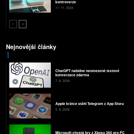
kontroverze
11. 11. 2024
Nejnovější články
ChatGPT nabídne neomezené textové
konverzace zdarma
7. 8. 2026
Apple krátce stáhl Telegram z App Storu
5. 8. 2026
Microsoft chystá hry z Xboxu 360 pro PC