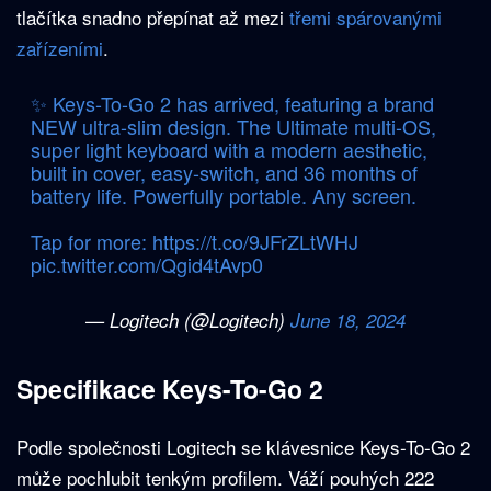
tlačítka snadno přepínat až mezi
třemi spárovanými
zařízeními
.
✨ Keys-To-Go 2 has arrived, featuring a brand
NEW ultra-slim design. The Ultimate multi-OS,
super light keyboard with a modern aesthetic,
built in cover, easy-switch, and 36 months of
battery life. Powerfully portable. Any screen.
Tap for more:
https://t.co/9JFrZLtWHJ
pic.twitter.com/Qgid4tAvp0
— Logitech (@Logitech)
June 18, 2024
Specifikace Keys-To-Go 2
Podle společnosti Logitech se klávesnice Keys-To-Go 2
může pochlubit tenkým profilem. Váží pouhých 222