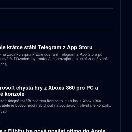
le krátce stáhl Telegram z App Storu
 na začátku srpna krátce odstranil Telegram z App Storu po
 světě. Důvodem byl materiál zobrazující sexuální zneužívání
 který podle firmy sdílel jeden uživatel. Telegram účet rychle
 2026
koval a aplikace se ještě během stejného dne do obchodu vrátila.
rosoft chystá hry z Xboxu 360 pro PC a
é konzole
soft údajně rozšíří zpětnou kompatibilitu o hry z Xboxu 360.
atelé je budou moci nabídnout na počítačích, chystané konzoli
ct Helix i přenosných zařízeních. První tituly by mohly dorazit
 2026
 let 2027 a 2028.
a z Fitbitu lze nově posílat přímo do Apple