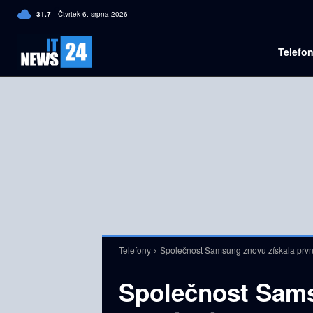
C
31.7
Čtvrtek 6. srpna 2026
Czech
Telefo
Telefony
Společnost Samsung znovu získala první 
Společnost Sams