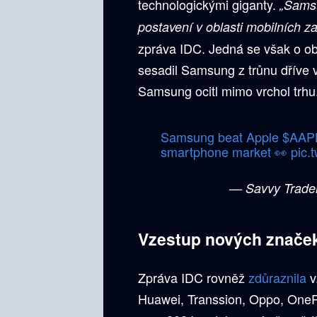
technologickými giganty.
„Samsu
postavení v oblasti mobilních za
zpráva IDC. Jedná se však o o
sesadil Samsung z trůnu dříve 
Samsung ocitl mimo vrchol trhu
Samsung beat Apple
$AAP
smartphone market 👀
pic.
— Savvy Trade
Vzestup nových znače
Zpráva IDC rovněž
zdůraznila
v
Huawei, Transsion, Oppo, OnePl