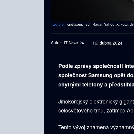
Zdroje:
cnet.com, Tech Radar, Yahoo, X, Foto: U
Autor:
IT News 24
16. dubna 2024
Podle zprávy společnosti Inte
společnost Samsung opět dos
chytrými telefony a předstihl
Jihokorejský elektronický gigan
celosvětového trhu, zatímco App
Tento vývoj znamená významný