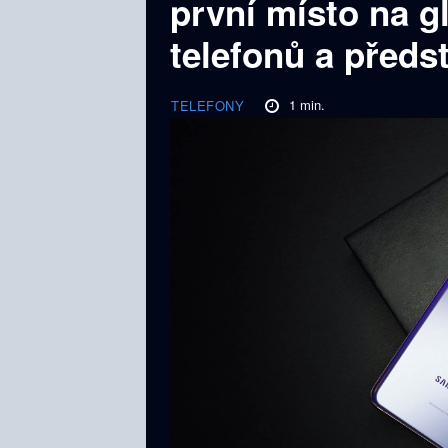
první místo na g
telefonů a předs
1
min.
TELEFONY