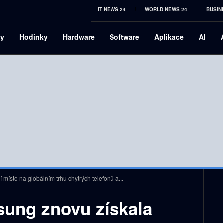
IT NEWS 24
WORLD NEWS 24
BUSIN
ny
Hodinky
Hardware
Software
Aplikace
AI
místo na globálním trhu chytrých telefonů a...
ung znovu získala