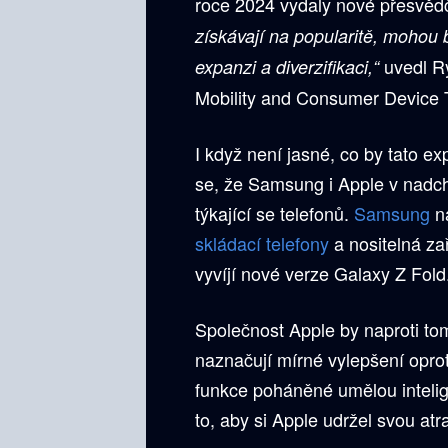
roce 2024 vydaly nové přesvědč
získávají na popularitě, mohou
uvedl Ry
expanzi a diverzifikaci,“
Mobility and Consumer Device 
I když není jasné, co by tato e
se, že Samsung i Apple v nadc
týkající se telefonů.
Samsung
n
skládací telefony
a nositelná za
vyvíjí nové verze Galaxy Z Fold
Společnost Apple by naproti to
naznačují mírné vylepšení opr
funkce poháněné umělou intelig
to, aby si Apple udržel svou at