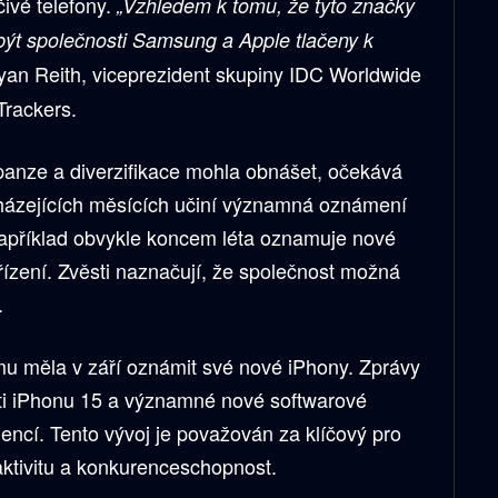
ivé telefony.
„Vzhledem k tomu, že tyto značky
 být společnosti Samsung a Apple tlačeny k
an Reith, viceprezident skupiny IDC Worldwide
Trackers.
xpanze a diverzifikace mohla obnášet, očekává
házejících měsících učiní významná oznámení
apříklad obvykle koncem léta oznamuje nové
řízení. Zvěsti naznačují, že společnost možná
.
mu měla v září oznámit své nové iPhony. Zprávy
oti iPhonu 15 a významné nové softwarové
encí. Tento vývoj je považován za klíčový pro
raktivitu a konkurenceschopnost.