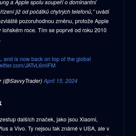
ng a Apple spolu soupeří o dominantní
uvádí
řízení již od počátků chytrých telefonů,“
bzvláště pozoruhodnou změnu, protože Apple
v loňském roce. Tím se poprvé od roku 2010
.
L
and is now back on top of the global
twitter.com/JATvL6miFM
r (@SavvyTrader)
April 15, 2024
k
zestup dalších značek, jako jsou Xiaomi,
us a Vivo. Ty nejsou tak známé v USA, ale v