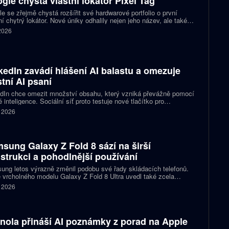
gle chystá vlastní lokátor Pixel Tag
e se zřejmě chystá rozšířit své hardwarové portfolio o první
ní chytrý lokátor. Nové úniky odhalily nejen jeho název, ale také
 podobu zařízení a několik technických detailů. Pixel Tag má
 2026
vat v síti Find My Device a pomáhat s hledáním ztracených věcí
ně jako konkurenční AirTag.
kedIn zavádí hlášení AI balastu a omezuje
stní AI psaní
dIn chce omezit množství obsahu, který vzniká převážně pomocí
 inteligence. Sociální síť proto testuje nové tlačítko pro
šování příspěvků, jež působí jako takzvaný AI balast. Zároveň
. 2026
vlastní nástroje pro psaní textů a slibuje, že uživatelům nabídne
pomoc s kontrolou textu než jeho přepisováním. Firma tím
uje na dřívější kroky, které měly snížit dosah nekvalitních
aticky vytvořených příspěvků.
sung Galaxy Z Fold 8 sází na širší
strukci a pohodlnější používání
ng letos výrazně změnil podobu své řady skládacích telefonů.
 vrcholného modelu Galaxy Z Fold 8 Ultra uvedl také zcela
acovaný Galaxy Z Fold 8. Ten přichází s širší konstrukcí, novými
. 2026
rcemi displejů a několika úpravami, které mají zpříjemnit
denní používání. Přesto si zachovává špičkový výkon i většinu
y dražší varianty.
nola přináší AI poznámky z porad na Apple