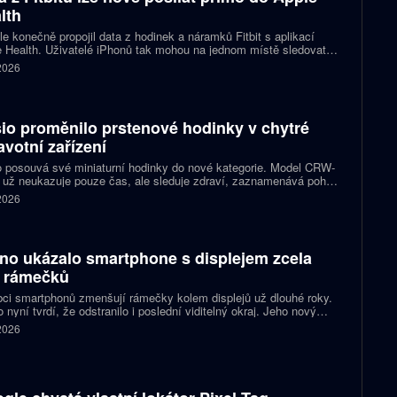
lth
e konečně propojil data z hodinek a náramků Fitbit s aplikací
 Health. Uživatelé iPhonů tak mohou na jednom místě sledovat
, cvičení, spánek i zdravotní údaje. Novinka odstraňuje omezení,
 2026
 kterému bylo dosud nutné využívat pomocné aplikace nebo jiné
likované postupy.
io proměnilo prstenové hodinky v chytré
avotní zařízení
 posouvá své miniaturní hodinky do nové kategorie. Model CRW-
 už neukazuje pouze čas, ale sleduje zdraví, zaznamenává pohyb
zorňuje na dění v telefonu. Celokovový prsten tak spojuje digitální
 2026
ky, šperk a chytré zařízení, které může uživatel nosit po celý den.
no ukázalo smartphone s displejem zcela
 rámečků
ci smartphonů zmenšují rámečky kolem displejů už dlouhé roky.
 nyní tvrdí, že odstranilo i poslední viditelný okraj. Jeho nový
pt nabízí obrazovku s rámečkem širokým přesně nula milimetrů.
 2026