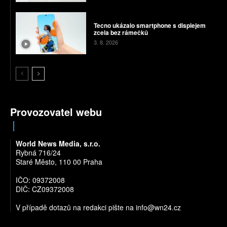
Tecno ukázalo smartphone s displejem
zcela bez rámečků
3. 8. 2026
Provozovatel webu
World News Media, s.r.o.
Rybná 716/24
Staré Město, 110 00 Praha
IČO: 09372008
DIČ: CZ09372008
V případě dotazů na redakci pište na
info@wn24.cz