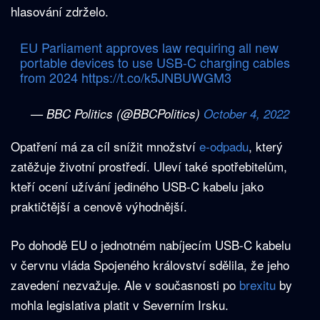
hlasování zdrželo.
EU Parliament approves law requiring all new
portable devices to use USB-C charging cables
from 2024
https://t.co/k5JNBUWGM3
— BBC Politics (@BBCPolitics)
October 4, 2022
Opatření má za cíl snížit množství
e-odpadu
, který
zatěžuje životní prostředí. Uleví také spotřebitelům,
kteří ocení užívání jediného USB-C kabelu jako
praktičtější a cenově výhodnější.
Po dohodě EU o jednotném nabíjecím USB-C kabelu
v červnu vláda Spojeného království sdělila, že jeho
zavedení nezvažuje. Ale v současnosti po
brexitu
by
mohla legislativa platit v Severním Irsku.