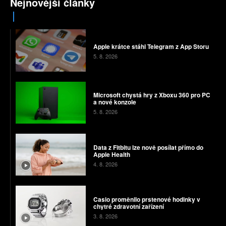
Nejnovější články
Apple krátce stáhl Telegram z App Storu
5. 8. 2026
Microsoft chystá hry z Xboxu 360 pro PC
a nové konzole
5. 8. 2026
Data z Fitbitu lze nově posílat přímo do
Apple Health
4. 8. 2026
Casio proměnilo prstenové hodinky v
chytré zdravotní zařízení
3. 8. 2026