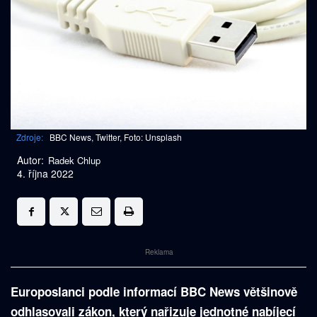
Zdroje:
BBC News, Twitter, Foto: Unsplash
Autor:
Radek Chlup
4. října 2022
Reklama
Europoslanci podle informací BBC News většinově
odhlasovali zákon, který nařizuje jednotné nabíjecí