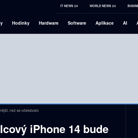
IT NEWS 24
WORLD NEWS 24
BUSIN
ny
Hodinky
Hardware
Software
Aplikace
AI
ější, než se očekávalo
lcový iPhone 14 bude