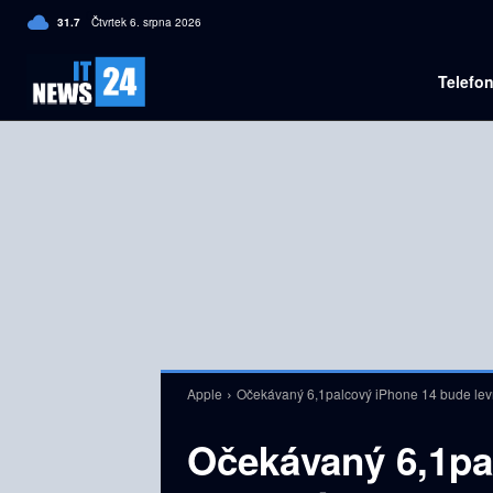
C
31.7
Čtvrtek 6. srpna 2026
Czech
Telefo
Apple
Očekávaný 6,1palcový iPhone 14 bude levn
Očekávaný 6,1pa