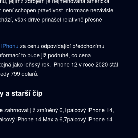
u, jejímž zdrojem je nejmenovaná americká
ver není schopen pravdivost informace nezávisle
hází, však dříve přinášel relativně přesné
í
iPhonu
za cenu odpovídající předchozímu
nformací to bude již podruhé, co cena
jná jako loňský rok. iPhone 12 v roce 2020 stál
tedy 799 dolarů.
a starší čip
e zahrnovat již zmíněný 6,1palcový iPhone 14,
palcový iPhone 14 Max a 6,7palcový iPhone 14