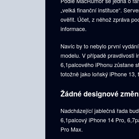
Podle MacRumor se jedná o fám
„velká finanční instituce“. Ser
ověřit. Účet, z něhož zpráva poc
informace.
Navíc by to nebylo první vydán
modelu. V případě pravdivosti i
6,1palcového iPhonu zůstane ste
totožně jako loňský iPhone 13, 
Žádné designové změny 
Nadcházející jablečná řada bud
6,1palcový iPhone 14 Pro, 6,7
Pro Max.