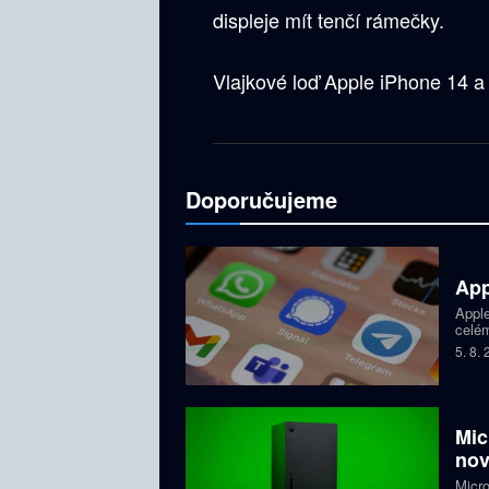
displeje mít tenčí rámečky.
Vlajkové loď Apple iPhone 14 a 
Doporučujeme
App
Apple
celém
dětí,
5. 8.
zablo
Mic
nov
Micro