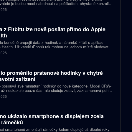
atelé je budou moci nabídnout na počítačích, chystané konzoli
ct Helix i přenosných zařízeních. První tituly by mohly dorazit
 2026
 let 2027 a 2028.
a z Fitbitu lze nově posílat přímo do Apple
lth
e konečně propojil data z hodinek a náramků Fitbit s aplikací
 Health. Uživatelé iPhonů tak mohou na jednom místě sledovat
, cvičení, spánek i zdravotní údaje. Novinka odstraňuje omezení,
 2026
 kterému bylo dosud nutné využívat pomocné aplikace nebo jiné
likované postupy.
io proměnilo prstenové hodinky v chytré
avotní zařízení
 posouvá své miniaturní hodinky do nové kategorie. Model CRW-
 už neukazuje pouze čas, ale sleduje zdraví, zaznamenává pohyb
zorňuje na dění v telefonu. Celokovový prsten tak spojuje digitální
 2026
ky, šperk a chytré zařízení, které může uživatel nosit po celý den.
no ukázalo smartphone s displejem zcela
 rámečků
ci smartphonů zmenšují rámečky kolem displejů už dlouhé roky.