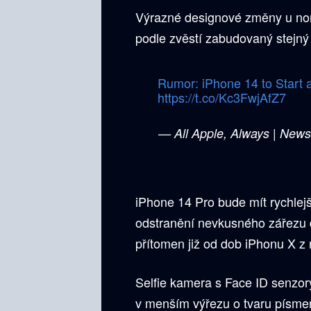
Výrazné designové změny u no
podle zvěstí zabudovaný stejný
Rumor: iPhone 14 to Start 
https://t.co/Kc3FwjAfZ7
— All Apple, Always | Ne
iPhone 14 Pro bude mít rychlej
odstranění nevkusného zářezu d
přítomen již od dob iPhonu X z
Selfie kamera s Face ID senzo
v menším výřezu o tvaru písmen