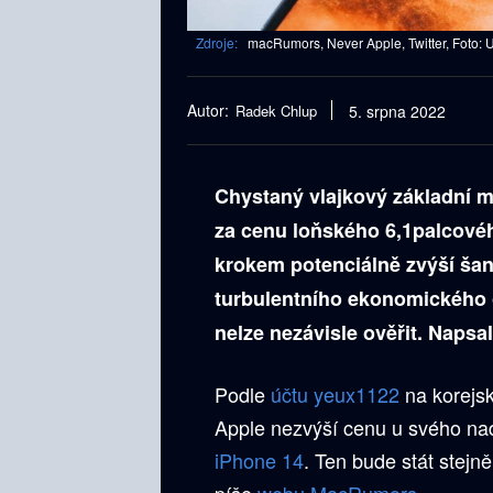
Zdroje:
macRumors, Never Apple, Twitter, Foto: 
Autor:
Radek Chlup
5. srpna 2022
Chystaný vlajkový základní 
za cenu loňského 6,1palcovéh
krokem potenciálně zvýší šan
turbulentního ekonomického 
nelze nezávisle ověřit. Naps
Podle
účtu yeux1122
na korejsk
Apple nezvýší cenu u svého na
iPhone 14
. Ten bude stát stejn
píše
webu MacRumors
.