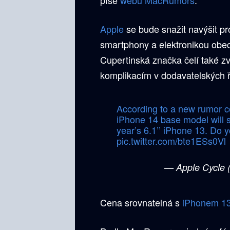
Apple
se bude snažit navýšit pr
smartphony a elektronikou obec
Cupertinská značka čelí také 
komplikacím v dodavatelských ř
According to a new rumor c
iPhone 14 base model will s
year’s 6.1’’ iPhone 13. Do 
pic.twitter.com/bte1ESs0Vl
— Apple Cycle 
Cena srovnatelná s
iPhonem 1