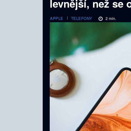
levnější, než se
2
min.
APPLE
TELEFONY