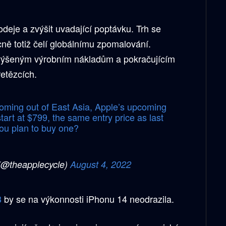
odeje a zvýšit uvadající poptávku. Trh se
ně totiž čelí globálnímu zpomalování.
zvýšeným výrobním nákladům a pokračujícím
etězcích.
oming out of East Asia, Apple’s upcoming
tart at $799, the same entry price as last
you plan to buy one?
(@theapplecycle)
August 4, 2022
3
by se na výkonnosti iPhonu 14 neodrazila.