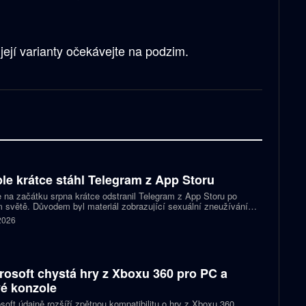
její varianty očekávejte na podzim.
le krátce stáhl Telegram z App Storu
 na začátku srpna krátce odstranil Telegram z App Storu po
 světě. Důvodem byl materiál zobrazující sexuální zneužívání
 který podle firmy sdílel jeden uživatel. Telegram účet rychle
 2026
koval a aplikace se ještě během stejného dne do obchodu vrátila.
rosoft chystá hry z Xboxu 360 pro PC a
é konzole
soft údajně rozšíří zpětnou kompatibilitu o hry z Xboxu 360.