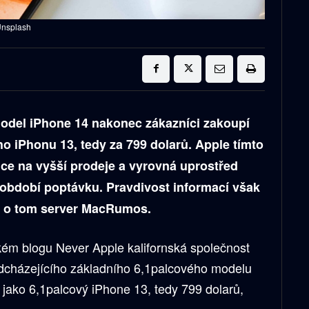
Unsplash
model iPhone 14 nakonec zákazníci zakoupí
o iPhonu 13, tedy za 799 dolarů. Apple tímto
ce na vyšší prodeje a vyrovná uprostřed
období poptávku. Pravdivost informací však
al o tom server MacRumos.
ém blogu Never Apple kalifornská společnost
dcházejícího základního 6,1palcového modelu
ě jako 6,1palcový iPhone 13, tedy 799 dolarů,