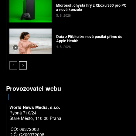
Microsoft chystá hry z Xboxu 360 pro PC
a nové konzole
5. 8. 2026
Data z Fitbitu lze nově posílat přímo do
Apple Health
4. 8. 2026
Provozovatel webu
World News Media, s.r.o.
Rybná 716/24
Staré Město, 110 00 Praha
IČO: 09372008
DIČ: CZ09372008