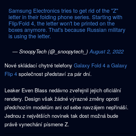
Samsung Electronics tries to get rid of the "Z"
letter in their folding phone series. Starting with
Flip/Fold 4, the letter won't be printed on the
boxes anymore. That's because Russian military
is using the letter.
— SnoopyTech (@_snoopytech_)
August 2, 2022
Nové skládací chytré telefony
Galaxy Fold 4 a Galaxy
Flip 4
společnost představí za pár dní.
Leaker Even Blass nedávno zveřejnil jejich oficiální
rendery. Design však žádné výrazné změny oproti
předchozím modelům ani od sebe navzájem nepřináší.
Jednou z největších novinek tak dost možná bude
právě vynechání písmene Z.