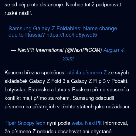
se od něj proto distancuje. Nechce totiž podporovat
ruské násilí.
Samsung Galaxy Z Foldables: Name change
due to Russia?
https://t.co/liq8jvwqt5
— NextPit International (@NextPitCOM)
August 4,
2022
Koncem března společnost
stáhla písmeno Z
ze svých
skládaček Galaxy Z Fold 3 a Galaxy Z Flip 3 v Pobaltí.
Lotyšsko, Estonsko a Litva s Ruskem přímo sousedí a
konflikt mají přímo za rohem. Samsung odsoudil
písmeno na přístrojích v těchto státech jako nežádoucí.
Tipér SnoopyTech
nyní podle
webu NextPit
informoval,
že písmeno Z nebudou obsahovat ani chystané