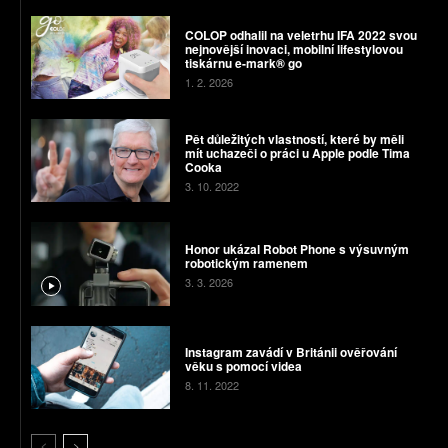
COLOP odhalil na veletrhu IFA 2022 svou
nejnovější inovaci, mobilní lifestylovou
tiskárnu e-mark® go
1. 2. 2026
Pět důležitých vlastností, které by měli
mít uchazeči o práci u Apple podle Tima
Cooka
3. 10. 2022
Honor ukázal Robot Phone s výsuvným
robotickým ramenem
3. 3. 2026
Instagram zavádí v Británii ověřování
věku s pomocí videa
8. 11. 2022