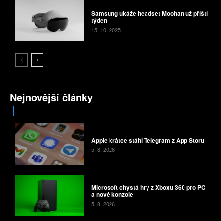
Samsung ukáže headset Moohan už příští
týden
15. 10. 2025
Nejnovější články
Apple krátce stáhl Telegram z App Storu
5. 8. 2026
Microsoft chystá hry z Xboxu 360 pro PC
a nové konzole
5. 8. 2026