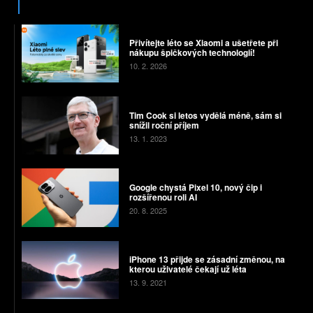
Přivítejte léto se Xiaomi a ušetřete při
nákupu špičkových technologií!
10. 2. 2026
Tim Cook si letos vydělá méně, sám si
snížil roční příjem
13. 1. 2023
Google chystá Pixel 10, nový čip i
rozšířenou roli AI
20. 8. 2025
iPhone 13 přijde se zásadní změnou, na
kterou uživatelé čekají už léta
13. 9. 2021