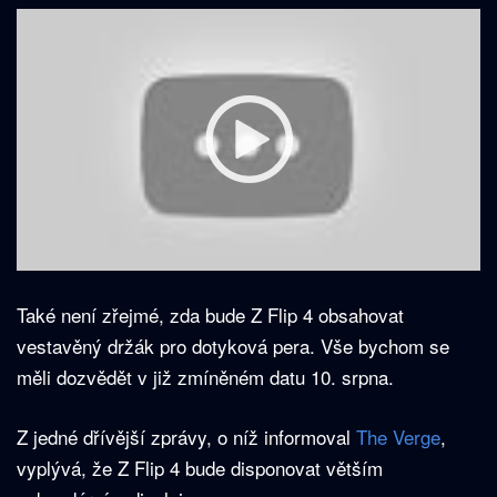
Také není zřejmé, zda bude Z Flip 4 obsahovat
vestavěný držák pro dotyková pera. Vše bychom se
měli dozvědět v již zmíněném datu 10. srpna.
Z jedné dřívější zprávy, o níž informoval
The Verge
,
vyplývá, že Z Flip 4 bude disponovat větším