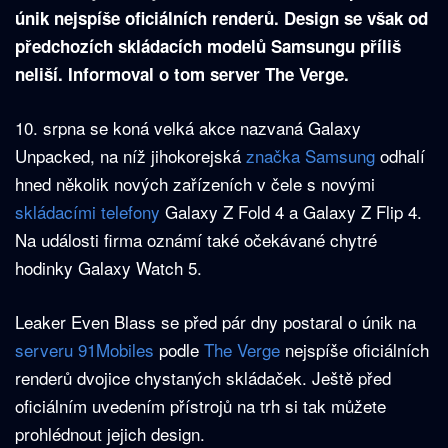
únik nejspíše oficiálních renderů. Design se však od
předchozích skládacích modelů Samsungu příliš
neliší. Informoval o tom server The Verge.
10. srpna se koná velká akce nazvaná Galaxy
Unpacked, na níž jihokorejská
značka Samsung
odhalí
hned několik nových zařízeních v čele s novými
skládacími telefony
Galaxy Z Fold 4 a Galaxy Z Flip 4.
Na události firma oznámí také očekávané chytré
hodinky Galaxy Watch 5.
Leaker Even Blass se před pár dny postaral o únik na
serveru 91Mobiles
podle
The Verge
nejspíše oficiálních
renderů dvojice chystaných skládaček. Ještě před
oficiálním uvedením přístrojů na trh si tak můžete
prohlédnout jejich design.