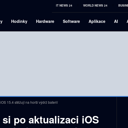
IT NEWS 24
WORLD NEWS 24
BUSIN
ny
Hodinky
Hardware
Software
Aplikace
AI
iOS 15.4 stěžují na horší výdrž baterií
 si po aktualizaci iOS