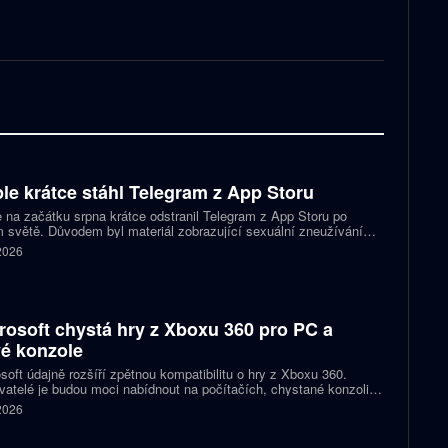
le krátce stáhl Telegram z App Storu
 na začátku srpna krátce odstranil Telegram z App Storu po
 světě. Důvodem byl materiál zobrazující sexuální zneužívání
 který podle firmy sdílel jeden uživatel. Telegram účet rychle
 2026
koval a aplikace se ještě během stejného dne do obchodu vrátila.
rosoft chystá hry z Xboxu 360 pro PC a
é konzole
soft údajně rozšíří zpětnou kompatibilitu o hry z Xboxu 360.
atelé je budou moci nabídnout na počítačích, chystané konzoli
ct Helix i přenosných zařízeních. První tituly by mohly dorazit
 2026
 let 2027 a 2028.