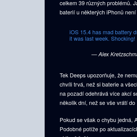
celkem 39 různých problémů. J
baterií u některých iPhonů není
iOS 15.4 has mad battery dra
it was last week. Shocking!
— Alex Kretzschm
Tek Deeps upozorňuje, že nemusí
chvíli trvá, než si baterie a v
na pozadí odehrává více akcí s
několik dní, než se vše vrátí d
Pokud se však o chybu jedná, A
Podobné potíže po aktualizacíc