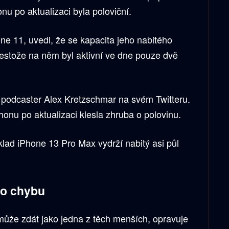
onu po aktualizaci byla poloviční.
hone 11, uvedl, že se kapacita jeho nabitého
přestože na něm byl aktivní ve dne pouze dvě
 podcaster Alex Kretzschmar na svém Twitteru.
honu po aktualizaci klesla zhruba o polovinu.
klad iPhone 13 Pro Max vydrží nabitý asi půl
 o chybu
 může zdát jako jedna z těch menších, opravuje