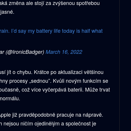
aká změna ale stojí za zvýšenou spotřebou
 jasné.
in. I’d say my battery life today is half what
ar (@IronicBadger)
March 16, 2022
 jít o chybu. Krátce po aktualizaci většinou
šechny procesy „sednou”. Kvůli novým funkcím se
oučasně, což více vyčerpává baterii. Může trvat
o normálu.
pple již pravděpodobně pracuje na nápravě.
h nejsou ničím ojedinělým a společnost je