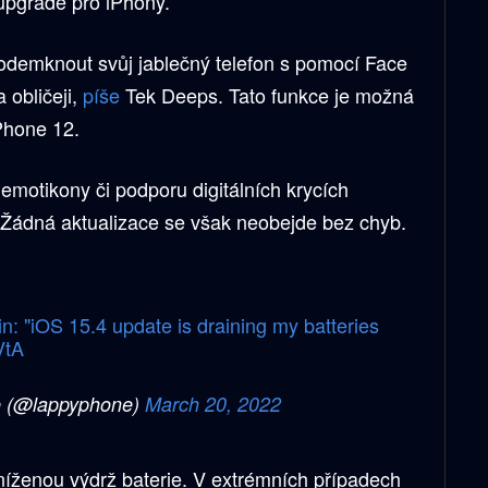
 upgrade pro iPhony.
odemknout svůj jablečný telefon s pomocí Face
 obličeji,
píše
Tek Deeps. Tato funkce je možná
iPhone 12.
emotikony či podporu digitálních krycích
í. Žádná aktualizace se však neobejde bez chyb.
: "iOS 15.4 update is draining my batteries
VtA
 (@lappyphone)
March 20, 2022
 sníženou výdrž baterie. V extrémních případech