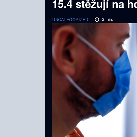
15.4 stěžují na h
2
min.
UNCATEGORIZED