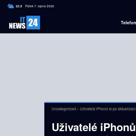
C
22.5
Pátek 7. srpna 2026
Czech
Telefo
Uncategorized
Uživatelé iPhonů si po aktualizaci 
Uživatelé iPhonů