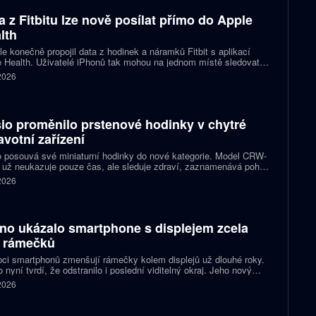
a z Fitbitu lze nově posílat přímo do Apple
lth
e konečně propojil data z hodinek a náramků Fitbit s aplikací
 Health. Uživatelé iPhonů tak mohou na jednom místě sledovat
, cvičení, spánek i zdravotní údaje. Novinka odstraňuje omezení,
 2026
 kterému bylo dosud nutné využívat pomocné aplikace nebo jiné
likované postupy.
io proměnilo prstenové hodinky v chytré
avotní zařízení
 posouvá své miniaturní hodinky do nové kategorie. Model CRW-
 už neukazuje pouze čas, ale sleduje zdraví, zaznamenává pohyb
zorňuje na dění v telefonu. Celokovový prsten tak spojuje digitální
 2026
ky, šperk a chytré zařízení, které může uživatel nosit po celý den.
no ukázalo smartphone s displejem zcela
 rámečků
ci smartphonů zmenšují rámečky kolem displejů už dlouhé roky.
 nyní tvrdí, že odstranilo i poslední viditelný okraj. Jeho nový
pt nabízí obrazovku s rámečkem širokým přesně nula milimetrů.
 2026