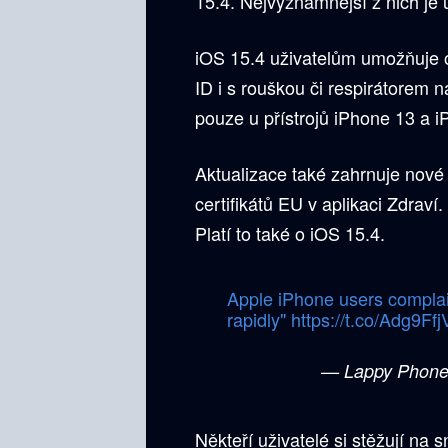
15.4. Nejvýznamnější z nich je
iOS 15.4 uživatelům umožňuje 
ID i s rouškou či respirátorem na
pouze u přístrojů iPhone 13 a 
Aktualizace také zahrnuje nové 
certifikátů EU v aplikaci Zdrav
Platí to také o iOS 15.4.
Apple iPhone users complain
rapidly"
https://t.co/Adg9Ffj
— Lappy Phone
Někteří uživatelé si stěžují na