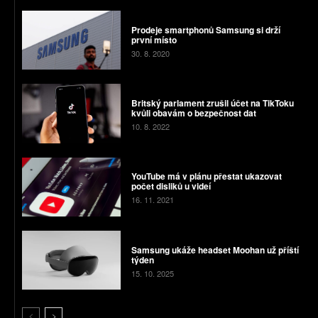
Prodeje smartphonů Samsung si drží
první místo
30. 8. 2020
Britský parlament zrušil účet na TikToku
kvůli obavám o bezpečnost dat
10. 8. 2022
YouTube má v plánu přestat ukazovat
počet disliků u videí
16. 11. 2021
Samsung ukáže headset Moohan už příští
týden
15. 10. 2025