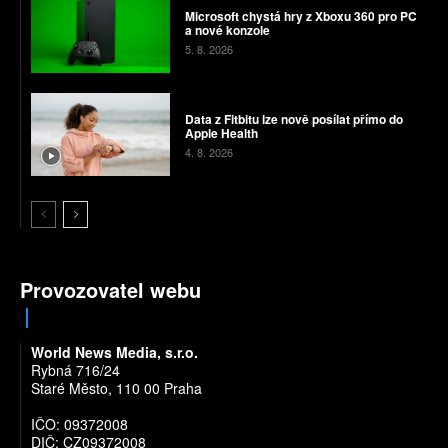
Microsoft chystá hry z Xboxu 360 pro PC
a nové konzole
5. 8. 2026
Data z Fitbitu lze nově posílat přímo do
Apple Health
4. 8. 2026
Provozovatel webu
World News Media, s.r.o.
Rybná 716/24
Staré Město, 110 00 Praha
IČO: 09372008
DIČ: CZ09372008