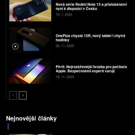
Nová série Redmi Note 13 a příslušenství
nyní k dispozici v Česku
15. 1. 2024
OnePlus chystá 15R, nový tablet i chytré
hodinky
26. 11. 2025
Pirrit: Nejrozšířenější hrozba pro počítače
Apple. Bezpečnostní experti varují
19. 11. 2023
Nejnovější články