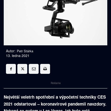
Autor:
Petr Stárka
13. ledna 2021
Reklama
Největší veletrh spotřební a výpočetní techniky CES
2021 odstartoval – koronavirové pandemii navzdory.
Nekoná se ovšem v Las Vegas, jak bylo celé