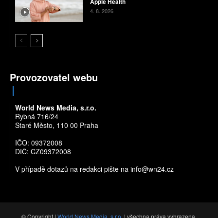
Apple Health
4. 8. 2026
Provozovatel webu
World News Media, s.r.o.
Rybná 716/24
Staré Město, 110 00 Praha
IČO: 09372008
DIČ: CZ09372008
V případě dotazů na redakci pište na
info@wn24.cz
© Copyright |
World News Media, s.r.o.
| všechna práva vyhrazena.