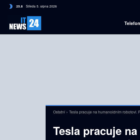
C
25.8
Středa 5. srpna 2026
Czech
Telefo
Ostatní
Tesla pracuje na humanoidním robotovi. Prv
Tesla pracuje n