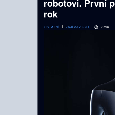
robotovi. První p
rok
2
min.
OSTATNÍ
ZAJÍMAVOSTI