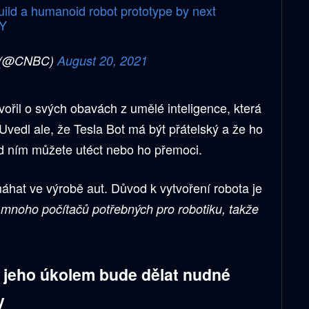
uild a humanoid robot prototype by next
hY
 (@CNBC)
August 20, 2021
ořil o svých obavách z umělé inteligence, která
. Uvedl ale, že Tesla Bot má být přátelský a že ho
ed ním můžete utéct nebo ho přemoci.
hat ve výrobě aut. Důvod k vytvoření robota je
í mnoho počítačů potřebných pro robotiku, takže
 jeho úkolem bude dělat nudné
y