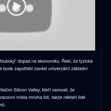
„hluboký“ dopad na ekonomiku. Řekl, že fyzická
 bude zapotřebí zavést univerzální základní
elům Silicon Valley, kteří varovali, že
racovní místa mnoha lidí, takže někteří lidé
mů.