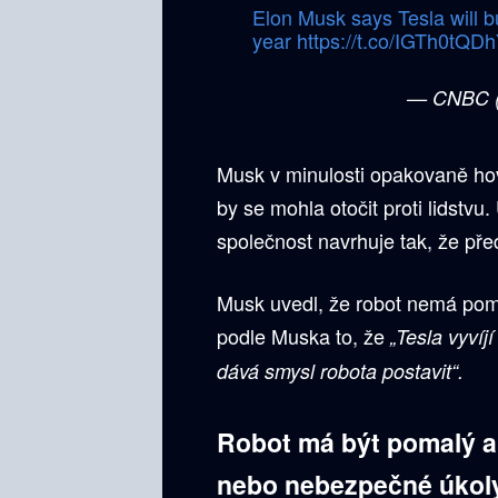
Elon Musk says Tesla will b
year
https://t.co/IGTh0tQD
— CNBC
Musk v minulosti opakovaně hov
by se mohla otočit proti lidstvu
společnost navrhuje tak, že př
Musk uvedl, že robot nemá pomá
podle Muska to, že
„Tesla vyvíj
dává smysl robota postavit“.
Robot má být pomalý a
nebo nebezpečné úkol