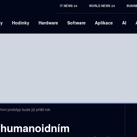
IT NEWS 24
WORLD NEWS 24
BUSIN
ny
Hodinky
Hardware
Software
Aplikace
AI
ní prototyp bude již příští rok
a humanoidním