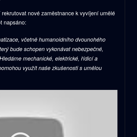
ží rekrutovat nové zaměstnance k vyvíjení umělé
ot napsáno:
omatizace, včetně humanoidního dvounohého
 který bude schopen vykonávat nebezpečné,
Hledáme mechanické, elektrické, řídicí a
 pomohou využít naše zkušenosti s umělou