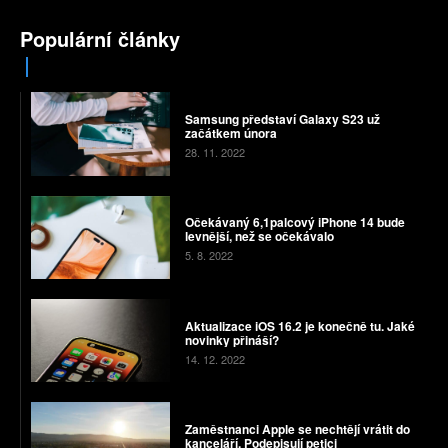
Populární články
Samsung představí Galaxy S23 už
začátkem února
28. 11. 2022
Očekávaný 6,1palcový iPhone 14 bude
levnější, než se očekávalo
5. 8. 2022
Aktualizace iOS 16.2 je konečně tu. Jaké
novinky přináší?
14. 12. 2022
Zaměstnanci Apple se nechtějí vrátit do
kanceláří. Podepisují petici