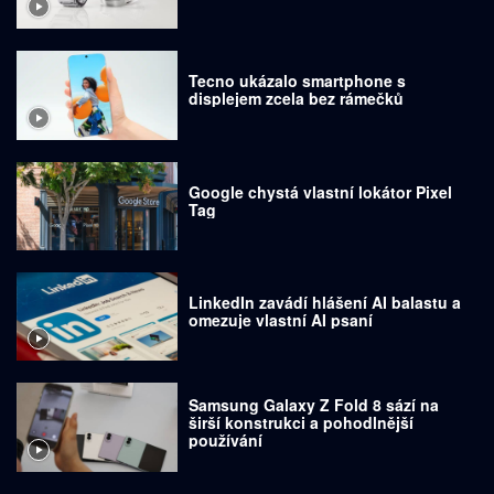
Tecno ukázalo smartphone s
displejem zcela bez rámečků
Google chystá vlastní lokátor Pixel
Tag
LinkedIn zavádí hlášení AI balastu a
omezuje vlastní AI psaní
Samsung Galaxy Z Fold 8 sází na
širší konstrukci a pohodlnější
používání