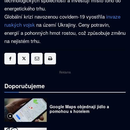
technologických společností a investují místo toho do
energetického trhu.
Globální krizi navozenou covidem-19 vyostřila
invaze
ruských vojsk
na území Ukrajiny. Ceny potravin,
energií a pohonných hmot rostou, což způsobuje změnu
na nejistém trhu.
Reklama
Doporučujeme
Google Maps objednají jídlo a
pomohou s hotelem