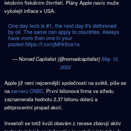
letošním fiskálním čtvrtletí. Plány Apple navíc muže
vykolejit inflace v USA.
One day tech is #1, the next day it's dethroned
by oil. The same can apply to countries. Always
have more than one in your
pocket.
https://t.co/cjMHrSce1a
— Nomad Capitalist (@nomadcapitalist)
May 12,
2022
Apple již není nejcennější společností na světě, píše se
na
serveru CNBC
. První bilionová firma ve středu
zaznamenala hodnotu 2,37 bilionu dolarů a
pětiprocentní propad akcií.
Investoři se totiž kvůli obavám z recese zbavují aktiv