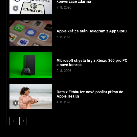
konverzace zdarma
7. 8. 2026
Apple krátce stáhl Telegram z App Storu
5. 8. 2026
Microsoft chystá hry z Xboxu 360 pro PC
a nové konzole
5. 8. 2026
Data z Fitbitu lze nově posílat přímo do
Apple Health
4. 8. 2026