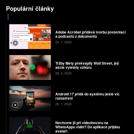
Populární články
Adobe Acrobat přidává tvorbu prezentací
a podcastů z dokumentů
24. 1. 2026
Tržby Mety překvapily Wall Street, její
akcie vyletěly vzhůru
28. 4. 2023
Android 17 přidá do systému ještě víc
rozostření
29. 1. 2026
Nechcete jít při videohovoru na
WhatsAppu vidět? Do aplikace přijdou
avataři