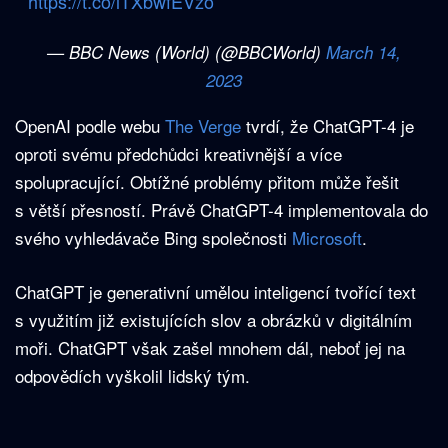
https://t.co/lTXbwfEVzo
— BBC News (World) (@BBCWorld)
March 14,
2023
OpenAI podle webu
The Verge
tvrdí, že ChatGPT-4 je
oproti svému předchůdci kreativnější a více
spolupracující. Obtížné problémy přitom může řešit
s větší přesností. Právě ChatGPT-4 implementovala do
svého vyhledávače Bing společnosti
Microsoft
.
ChatGPT je generativní umělou inteligencí tvořící text
s využitím již existujících slov a obrázků v digitálním
moři. ChatGPT však zašel mnohem dál, neboť jej na
odpovědích vyškolil lidský tým.