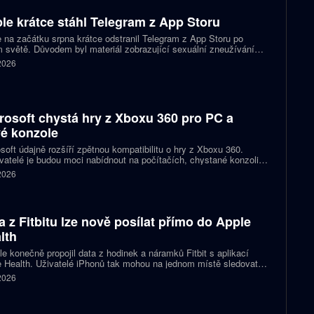
le krátce stáhl Telegram z App Storu
 na začátku srpna krátce odstranil Telegram z App Storu po
 světě. Důvodem byl materiál zobrazující sexuální zneužívání
 který podle firmy sdílel jeden uživatel. Telegram účet rychle
 2026
koval a aplikace se ještě během stejného dne do obchodu vrátila.
rosoft chystá hry z Xboxu 360 pro PC a
é konzole
soft údajně rozšíří zpětnou kompatibilitu o hry z Xboxu 360.
atelé je budou moci nabídnout na počítačích, chystané konzoli
ct Helix i přenosných zařízeních. První tituly by mohly dorazit
 2026
 let 2027 a 2028.
a z Fitbitu lze nově posílat přímo do Apple
lth
e konečně propojil data z hodinek a náramků Fitbit s aplikací
 Health. Uživatelé iPhonů tak mohou na jednom místě sledovat
, cvičení, spánek i zdravotní údaje. Novinka odstraňuje omezení,
 2026
 kterému bylo dosud nutné využívat pomocné aplikace nebo jiné
likované postupy.