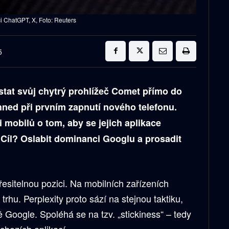
i ChatGPT, X, Foto: Reuters
5
stat svůj chytrý prohlížeč Comet přímo do
 hned při prvním zapnutí nového telefonu.
 mobilů o tom, aby se jejich aplikace
 Cíl? Oslabit dominanci Googlu a prosadit
řesitelnou pozici. Na mobilních zařízeních
trhu. Perplexity proto sází na stejnou taktiku,
 Google. Spoléhá se na tzv. „stickiness“ – tedy
ýchozích aplikací.