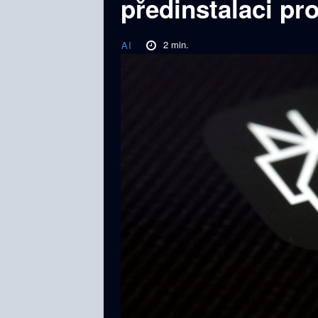
předinstalaci pr
2
min.
AI