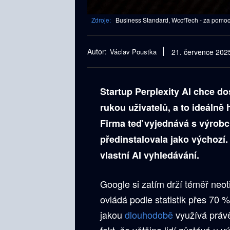
Zdroje:
Business Standard, WccfTech - za pomoc
Autor:
Václav Poustka
21. července 202
Startup Perplexity AI chce do
rukou uživatelů, a to ideálně
Firma teď vyjednává s výrobci
předinstalovala jako výchozí.
vlastní AI vyhledávání.
Google si zatím drží téměř neot
ovládá podle statistik přes 70 % 
jakou
dlouhodobě
využívá právě
fakt, že většina lidí zůstává u v