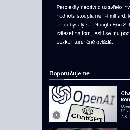
Perplexity nedávno uzavřelo inv
hodnota stoupla na 14 miliard. M
nebo bývalý šéf Googlu Eric Sc
záležet na tom, jestli se mu pod
bezkonkurenčně ovládá.
Doporučujeme
Cha
kon
OpenA
Uživa
složi
7. 8.
GPT-5