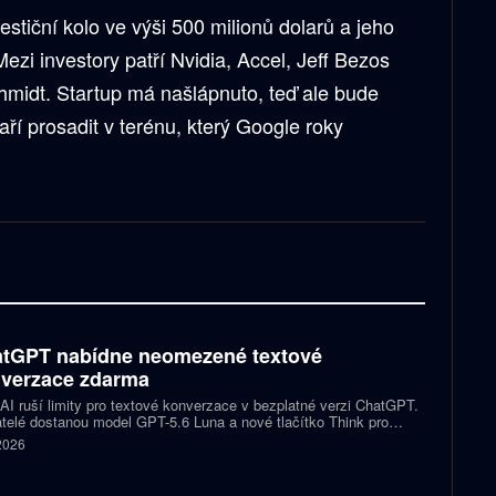
estiční kolo ve výši 500 milionů dolarů a jeho
ezi investory patří Nvidia, Accel, Jeff Bezos
hmidt. Startup má našlápnuto, teď ale bude
aří prosadit v terénu, který Google roky
tGPT nabídne neomezené textové
verzace zdarma
I ruší limity pro textové konverzace v bezplatné verzi ChatGPT.
telé dostanou model GPT-5.6 Luna a nové tlačítko Think pro
tější otázky. Předplatitelům Plus a Pro firma zpřístupňuje upravený
 2026
.6 Sol spolu s posuvníkem, který nastaví intenzitu přemýšlení.