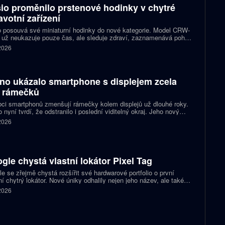
io proměnilo prstenové hodinky v chytré
avotní zařízení
 posouvá své miniaturní hodinky do nové kategorie. Model CRW-
 už neukazuje pouze čas, ale sleduje zdraví, zaznamenává pohyb
zorňuje na dění v telefonu. Celokovový prsten tak spojuje digitální
 2026
ky, šperk a chytré zařízení, které může uživatel nosit po celý den.
no ukázalo smartphone s displejem zcela
 rámečků
ci smartphonů zmenšují rámečky kolem displejů už dlouhé roky.
 nyní tvrdí, že odstranilo i poslední viditelný okraj. Jeho nový
pt nabízí obrazovku s rámečkem širokým přesně nula milimetrů.
 2026
gle chystá vlastní lokátor Pixel Tag
e se zřejmě chystá rozšířit své hardwarové portfolio o první
ní chytrý lokátor. Nové úniky odhalily nejen jeho název, ale také
 podobu zařízení a několik technických detailů. Pixel Tag má
 2026
vat v síti Find My Device a pomáhat s hledáním ztracených věcí
ně jako konkurenční AirTag.