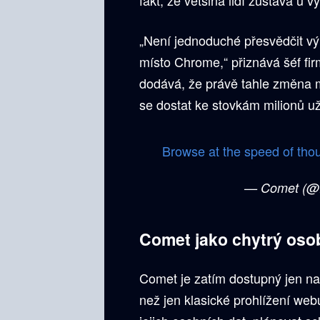
„Není jednoduché přesvědčit vý
místo Chrome,“ přiznává šéf fi
dodává, že právě tahle změna 
se dostat ke stovkám milionů uži
Browse at the speed of tho
— Comet (@P
Comet jako chytrý osob
Comet je zatím dostupný jen na 
než jen klasické prohlížení we