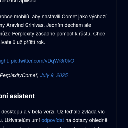
robce mobilů, aby nastavili Comet jako výchozí
rmy Aravind Srinivas. Jedním dechem ale
může Perplexity zásadně pomoct k růstu. Chce
vatelů už příští rok.
ught.
pic.twitter.com/vDqWr3r0kO
erplexityComet)
July 9, 2025
ní asistent
desktopu a v beta verzi. Už teď ale zvládá víc
bu. Uživatelům umí
odpovídat
na dotazy ohledně