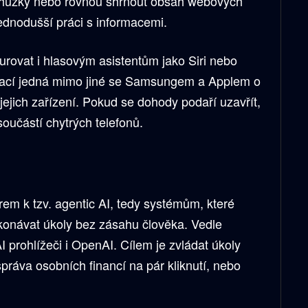
schůzky nebo rovnou shrnout obsah webových
 jednodušší práci s informacemi.
kurovat i hlasovým asistentům jako Siri nebo
mací jedná mimo jiné se Samsungem a Applem o
jejich zařízení. Pokud se dohody podaří uzavřít,
oučástí chytrých telefonů.
em k tzv. agentic AI, tedy systémům, které
onávat úkoly bez zásahu člověka. Vedle
I prohlížeči i OpenAI. Cílem je zvládat úkoly
ráva osobních financí na pár kliknutí, nebo