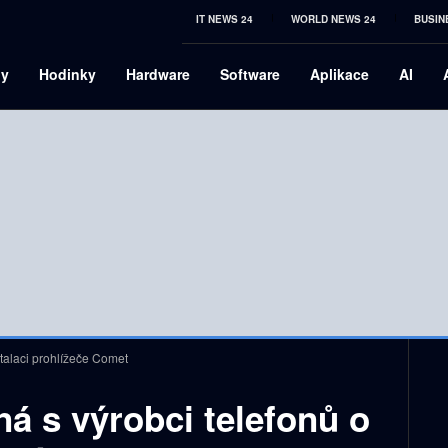
IT NEWS 24
WORLD NEWS 24
BUSIN
ny
Hodinky
Hardware
Software
Aplikace
AI
stalaci prohlížeče Comet
ná s výrobci telefonů o