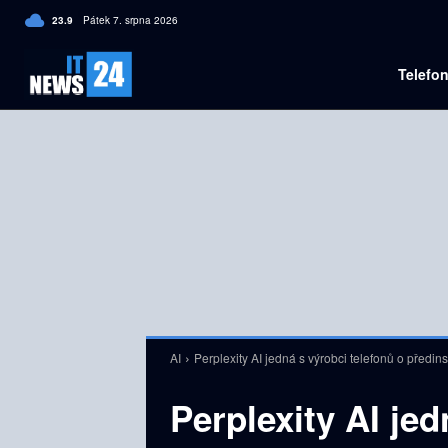
C
23.9
Pátek 7. srpna 2026
Czech
Telefo
AI
Perplexity AI jedná s výrobci telefonů o předin
Perplexity AI jed