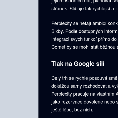
jejich osobních dat, plánovat 
stránek. Slibuje tak rychlejší a
Perplexity se netají ambicí kon
Bixby. Podle dostupných infor
integraci svých funkcí přímo do 
Comet by se mohl stát běžnou s
Tlak na Google sílí
Celý trh se rychle posouvá směr
dokážou samy rozhodovat a vyk
Perplexity pracuje na vlastním A
jako rezervace dovolené nebo sp
ještě lépe, bez nich.