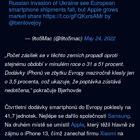
Russian invasion of Ukraine see European
smartphone shipments fall, but Apple grows
market share
https://t.co/gFQKxrsAMr
by
@benlovejoy
— 9to5Mac (@9to5mac)
May 24, 2022
„Počet zásilek se v těchto zemích propadl oproti
stejnému období v minulém roce o 31 a 51 procent.
Dodávky iPhonů ve zbytku Evropy meziročně klesly jen
o 3,5 procenta, což ukazuje, že poptávka zůstává
pokračuje
Bjørhovde
nedotčena,”
Čtvrtletní dodávky smartphonů do Evropy poklesly na
41,7 jednotek. Nejlépe se dařilo společnosti
Samsung
.
Na druhém místě se umístil
Apple
, který těžil hlavně ze
zájmu o iPhone 13, čímž zanechal firmu
Xiaomi
na