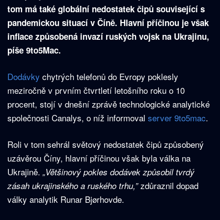
tom má také globální nedostatek čipů související s
pandemickou situací v Číně. Hlavní příčinou je však
inflace způsobená invazí ruských vojsk na Ukrajinu,
píše 9to5Mac.
Dodá
v
ky
chytrých telefonů do Evropy poklesly
meziročně v prvním čtvrtletí letošního roku o 10
procent, stojí v dnešní zprávě technologické analytické
společnosti Canalys, o níž informoval
server 9to5mac
.
Roli v tom sehrál světový nedostatek čipů způsobený
uzávěrou Číny, hlavní příčinou však byla válka na
Ukrajině.
„Většinový pokles dodávek způsobil tvrdý
zdůraznil dopad
zásah ukrajinského a ruského trhu,”
války analytik Runar Bjørhovde.