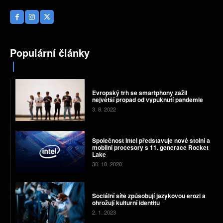
Populární články
Evropský trh se smartphony zažil
největší propad od vypuknutí pandemie
3. 8. 2022
Společnost Intel představuje nové stolní a
mobilní procesory s 11. generace Rocket
Lake
30. 10. 2020
Sociální sítě způsobují jazykovou erozi a
ohrožují kulturní identitu
2. 1. 2023