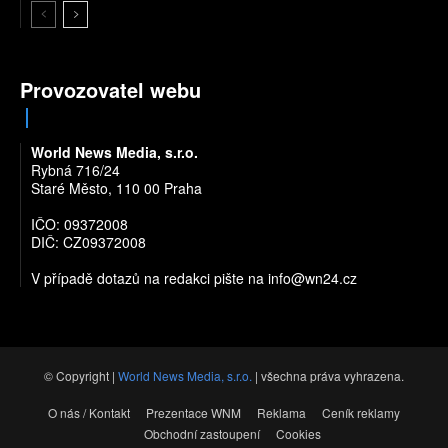
Provozovatel webu
World News Media, s.r.o.
Rybná 716/24
Staré Město, 110 00 Praha
IČO: 09372008
DIČ: CZ09372008
V případě dotazů na redakci pište na
info@wn24.cz
© Copyright |
World News Media, s.r.o.
| všechna práva vyhrazena.
O nás / Kontakt
Prezentace WNM
Reklama
Ceník reklamy
Obchodní zastoupení
Cookies