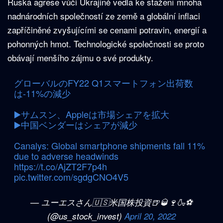
Ruská agrese vůči Ukrajině vedla ke stažení mnoha
nadnárodních společností ze země a globální inflaci
zapříčiněné zvyšujícími se cenami potravin, energií a
pohonných hmot. Technologické společnosti se proto
obávají menšího zájmu o své produkty.
グローバルのFY22 Q1スマートフォン出荷数
は-11%の減少
▶️サムスン、Appleは市場シェアを拡大
▶️中国ベンダーはシェアが減少
Canalys: Global smartphone shipments fall 11%
due to adverse headwinds
https://t.co/AjZT2F7p4h
pic.twitter.com/sgdgCNO4V5
— ユーエスさん🇺🇸米国株投資🍺🥃🍷🍶⚽
(@us_stock_invest)
April 20, 2022