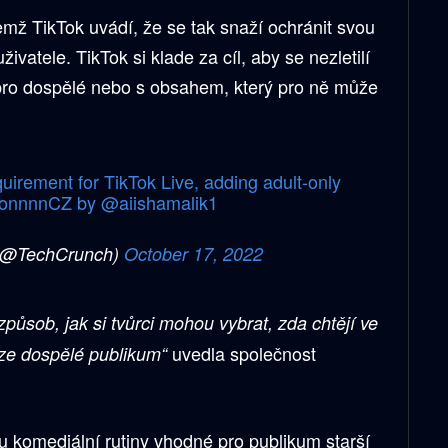
čemž TikTok uvádí, že se tak snaží ochránit svou
vatele. TikTok si klade za cíl, aby se nezletilí
pro dospělé nebo s obsahem, který pro ně může
quirement for TikTok Live, adding adult-only
GsonnnnCZ
by
@aiishamalik1
(@TechCrunch)
October 17, 2022
působ, jak si tvůrci mohou vybrat, zda chtějí ve
uvedla společnost
uze dospělé publikum“
u komediální rutiny vhodné pro publikum starší