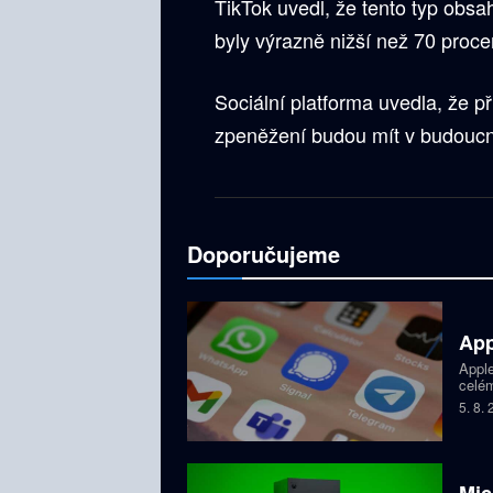
TikTok uvedl, že tento typ obsah
byly výrazně nižší než 70 proce
Sociální platforma uvedla, že př
zpeněžení budou mít v budoucn
Doporučujeme
App
Apple
celém
dětí,
5. 8.
zablo