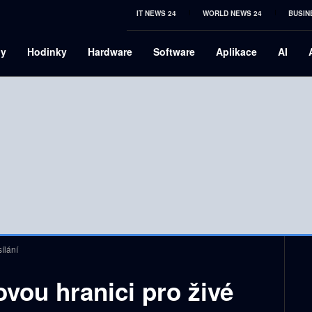
IT NEWS 24
WORLD NEWS 24
BUSIN
ny
Hodinky
Hardware
Software
Aplikace
AI
ílání
ovou hranici pro živé