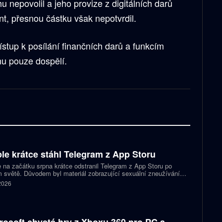
u nepovolil a jeho provize z digitálních darů
nt, přesnou částku však nepotvrdil.
ístup k posílání finančních darů a funkcím
u pouze dospělí.
le krátce stáhl Telegram z App Storu
 na začátku srpna krátce odstranil Telegram z App Storu po
 světě. Důvodem byl materiál zobrazující sexuální zneužívání
 který podle firmy sdílel jeden uživatel. Telegram účet rychle
 2026
koval a aplikace se ještě během stejného dne do obchodu vrátila.