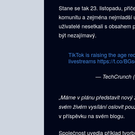
Stane se tak 23. listopadu, při
komunitu a zejména nejmladší uži
uživatelé nesetkali s obsahem 
být nezajímavý.
TikTok is raising the age re
livestreams
https://t.co/B
— TechCrunch 
„Máme v plánu představit nový z
svém živém vysílání oslovit po
v příspěvku na svém blogu.
Společnost uvedla příklad tvorb