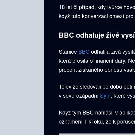
18 let či případ, kdy tvůrce hovoř
když tuto konverzaci omezí pro
BBC odhaluje živé vysí
Stanice
BBC
odhalila živá vysíl
která prosila o finanční dary. N
procent získaného obnosu však 
Televize sledovali po dobu pěti
v severozápadní
Sýrii
, které vys
Když tým BBC nahlásil v aplikac
oznámení TikToku, že k porušen