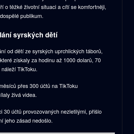
í o těžké životní situaci a cítí se komfortněji,
 dospělé publikum.
lání syrských dětí
ání od dětí ze syrských uprchlických táborů,
ěkteré získaly za hodinu až 1000 dolarů, 70
náleží TikToku.
 měsíců přes 300 účtů na TikToku
ílaly živá videa.
i 30 účtů provozovaných nezletilými, přišlo
í jeho zásad nedošlo.