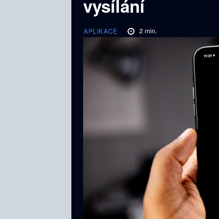
vysílání
2
min.
APLIKACE