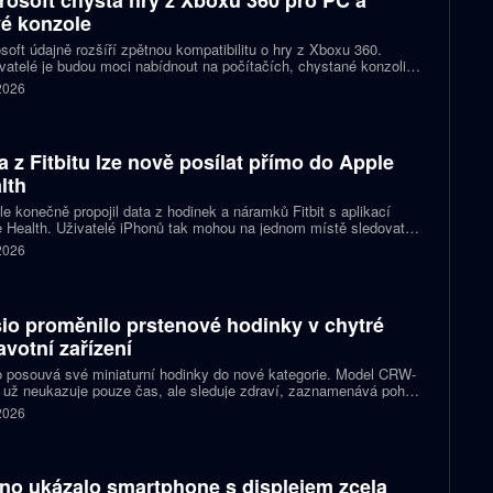
rosoft chystá hry z Xboxu 360 pro PC a
é konzole
soft údajně rozšíří zpětnou kompatibilitu o hry z Xboxu 360.
atelé je budou moci nabídnout na počítačích, chystané konzoli
ct Helix i přenosných zařízeních. První tituly by mohly dorazit
 2026
 let 2027 a 2028.
a z Fitbitu lze nově posílat přímo do Apple
lth
e konečně propojil data z hodinek a náramků Fitbit s aplikací
 Health. Uživatelé iPhonů tak mohou na jednom místě sledovat
, cvičení, spánek i zdravotní údaje. Novinka odstraňuje omezení,
 2026
 kterému bylo dosud nutné využívat pomocné aplikace nebo jiné
likované postupy.
io proměnilo prstenové hodinky v chytré
avotní zařízení
 posouvá své miniaturní hodinky do nové kategorie. Model CRW-
 už neukazuje pouze čas, ale sleduje zdraví, zaznamenává pohyb
zorňuje na dění v telefonu. Celokovový prsten tak spojuje digitální
 2026
ky, šperk a chytré zařízení, které může uživatel nosit po celý den.
no ukázalo smartphone s displejem zcela