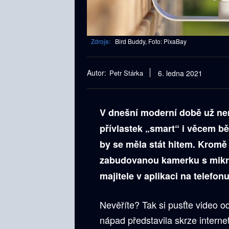
Zdroje:
Bird Buddy, Foto: PixaBay
Autor:
Petr Stárka
6. ledna 2021
V dnešní moderní době už ne
přívlastek „smart“ i věcem bě
by se měla stát hitem. Kromě 
zabudovanou kamerku s mikro
majitele v aplikaci na telefonu
Nevěříte? Tak si pusťte video o
nápad představila skrze intern