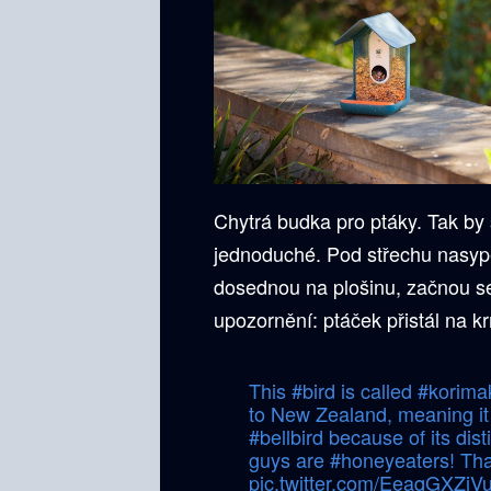
Chytrá budka pro ptáky. Tak by s
jednoduché. Pod střechu nasype
dosednou na plošinu, začnou se d
upozornění: ptáček přistál na kr
This
#bird
is called
#korima
to New Zealand, meaning it i
#bellbird
because of its disti
guys are
#honeyeaters
! Th
pic.twitter.com/EeaqGXZjV