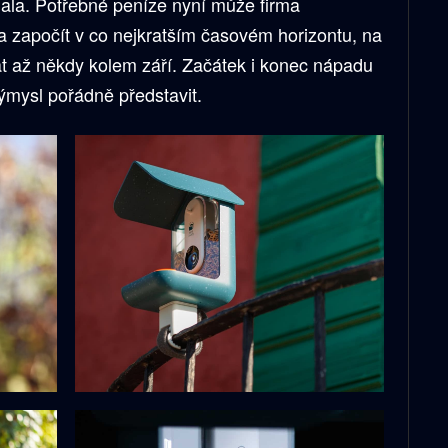
jala. Potřebné peníze nyní může firma
a započít v co nejkratším časovém horizontu, na
at až někdy kolem září. Začátek i konec nápadu
ýmysl pořádně představit.