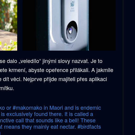
e dalo „veledílo“ jinými slovy nazvat. Je to
te krmení, abyste opeřence přilákali. A jakmile
ít věci. Nejprve přijde majiteli přes aplikaci
mítku.
ko
or
#makomako
in Maori and is endemic
s exclusively found there. It is called a
nctive call that sounds like a bell! These
at means they mainly eat nectar.
#birdfacts
u