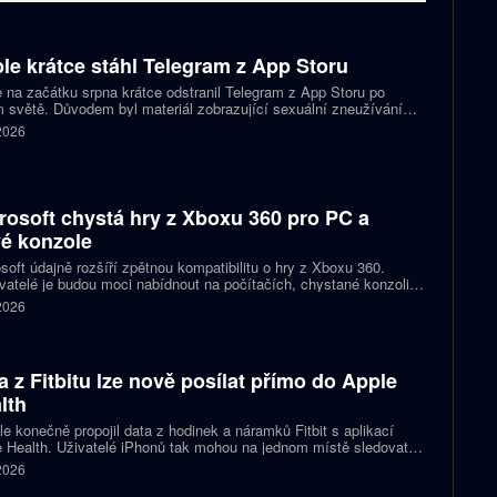
le krátce stáhl Telegram z App Storu
 na začátku srpna krátce odstranil Telegram z App Storu po
 světě. Důvodem byl materiál zobrazující sexuální zneužívání
 který podle firmy sdílel jeden uživatel. Telegram účet rychle
 2026
koval a aplikace se ještě během stejného dne do obchodu vrátila.
rosoft chystá hry z Xboxu 360 pro PC a
é konzole
soft údajně rozšíří zpětnou kompatibilitu o hry z Xboxu 360.
atelé je budou moci nabídnout na počítačích, chystané konzoli
ct Helix i přenosných zařízeních. První tituly by mohly dorazit
 2026
 let 2027 a 2028.
a z Fitbitu lze nově posílat přímo do Apple
lth
e konečně propojil data z hodinek a náramků Fitbit s aplikací
 Health. Uživatelé iPhonů tak mohou na jednom místě sledovat
, cvičení, spánek i zdravotní údaje. Novinka odstraňuje omezení,
 2026
 kterému bylo dosud nutné využívat pomocné aplikace nebo jiné
likované postupy.