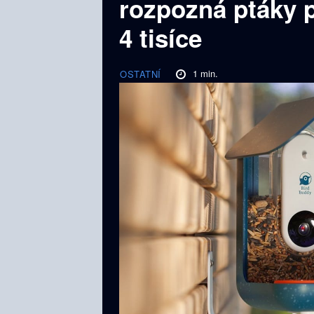
rozpozná ptáky p
4 tisíce
1
min.
OSTATNÍ