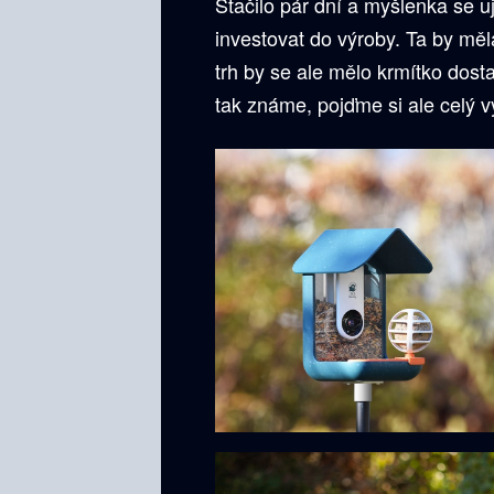
Stačilo pár dní a myšlenka se u
investovat do výroby. Ta by měl
trh by se ale mělo krmítko dost
tak známe, pojďme si ale celý v