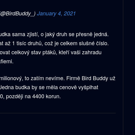
 (@BirdBuddy_)
January 4, 2021
dka sama zjistí, o jaký druh se přesně jedná.
at až 1 tisíc druhů, což je celkem slušné číslo.
ovat celkový stav ptáků, kteří vaši zahradu
afiemi.
 milionový, to zatím nevíme. Firmě Bird Buddy už
. Jedna budka by se měla cenově vyšplhat
0, později na 4400 korun.