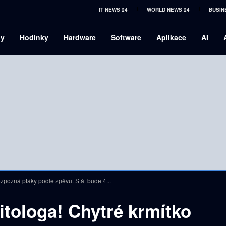
IT NEWS 24
WORLD NEWS 24
BUSIN
ny
Hodinky
Hardware
Software
Aplikace
AI
zpozná ptáky podle zpěvu. Stát bude 4...
tologa! Chytré krmítko