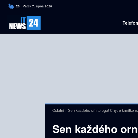
C
20
Pátek 7. srpna 2026
Czech
Telefo
Ostatní
Sen každého ornitologa! Chytré krmítko ro
Sen každého orni