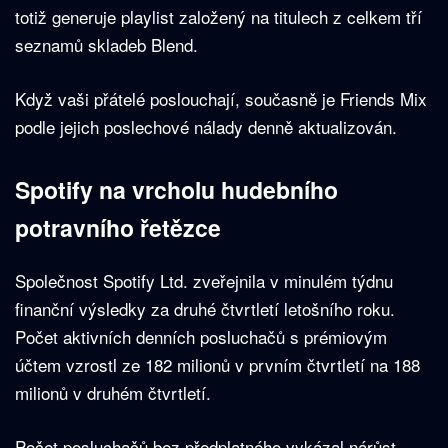
totiž generuje playlist založený na titulech z celkem tří
seznamů skladeb Blend.
Když vaši přátelé poslouchají, současně je Friends Mix
podle jejich poslechové nálady denně aktualizován.
Spotify na vrcholu hudebního
potravního řetězce
Společnost Spotify Ltd. zveřejnila v minulém týdnu
finanční výsledky za druhé čtvrtletí letošního roku.
Počet aktivních denních posluchačů s prémiovým
účtem vzrostl ze 182 milionů v prvním čtvrtletí na 188
milionů v druhém čtvrtletí.
Počet posluchačů bez předplatného vykázal nárůst