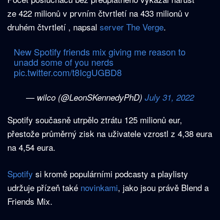
ze 422 milionů v prvním čtvrtletí na 433 milionů v
druhém čtvrtletí , napsal
server The Verge
.
New Spotify friends mix giving me reason to
unadd some of you nerds
pic.twitter.com/t8IcgUGBD8
— wilco (@LeonSKennedyPhD)
July 31, 2022
Spotify současně utrpělo ztrátu 125 milionů eur,
přestože průměrný zisk na uživatele vzrostl z 4,38 eura
na 4,54 eura.
Spotify
si kromě populárními podcasty a playlisty
udržuje přízeň také
novinkami
, jako jsou právě Blend a
Friends Mix.