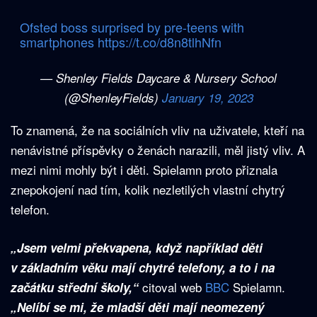
Ofsted boss surprised by pre-teens with
smartphones
https://t.co/d8n8tlhNfn
— Shenley Fields Daycare & Nursery School
(@ShenleyFields)
January 19, 2023
To znamená, že na sociálních vliv na uživatele, kteří na
nenávistné příspěvky o ženách narazili, měl jistý vliv. A
mezi nimi mohly být i děti. Spielamn proto přiznala
znepokojení nad tím, kolik nezletilých vlastní chytrý
telefon.
„Jsem velmi překvapena, když například děti
v základním věku mají chytré telefony, a to i na
citoval web
BBC
Spielamn.
začátku střední školy,“
„Nelíbí se mi, že mladší děti mají neomezený