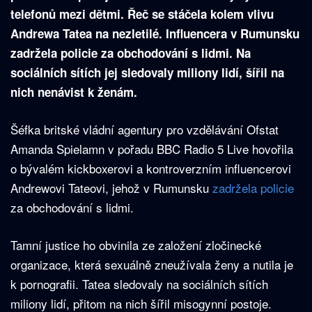
telefonů mezi dětmi. Řeč se stáčela kolem vlivu
Andrewa Tatea na nezletilé. Influencera v Rumunsku
zadržela policie za obchodování s lidmi. Na
sociálních sítích jej sledovaly miliony lidí, šířil na
nich nenávist k ženám.
Šéfka britské vládní agentury pro vzdělávání Ofstat
Amanda Spielamn v pořadu BBC Radio 5 Live hovořila
o bývalém kickboxerovi a kontroverzním influencerovi
Andrewovi Tateovi, jehož v Rumunsku
zadržela policie
za obchodování s lidmi.
Tamní justice ho obvinila ze založení zločinecké
organizace, která sexuálně zneužívala ženy a nutila je
k pornografii. Tatea sledovaly na sociálních sítích
miliony lidí, přitom na nich šířil misogynní postoje.