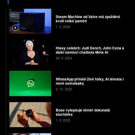
Steam Machine od Valve má zpoždění
kvůli velké paměti
7. 2. 2026
Hlasy celebrit: Judi Dench, John Cena a
další namluví chatbota Meta AI
26. 9. 2024
WhatsApp přináší živé fotky, AI témata i
nové samolepky
3. 10. 2025
Bose vylepšuje téměř dokonalá
sluchátka
1. 9. 2025