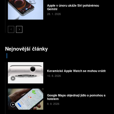
Apple v únoru ukáže Siri poháněnou
Gemini
28. 1. 2026
Nejnovější články
Keramické Apple Watch se mohou vrátit
10. 8. 2026
Google Maps objednají jídlo a pomohou s
hotelem
8. 8. 2026