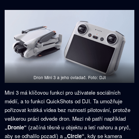
Dron Mini 3 a jeho ovladač. Foto: DJI
Mini 3 má klíčovou funkci pro uživatele sociálních
médií, a to funkci QuickShots od DJI. Ta umožňuje
pořizovat krátká videa bez nutnosti pilotování, protože
veškerou práci odvede dron. Mezi ně patří například
(začíná těsně u objektu a letí nahoru a pryč,
„Dronie“
aby se odhalilo pozadí) a
, kdy se kamera
„Circle“