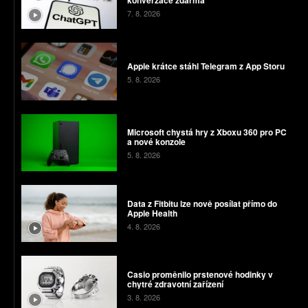
7. 8. 2026
Apple krátce stáhl Telegram z App Storu
5. 8. 2026
Microsoft chystá hry z Xboxu 360 pro PC
a nové konzole
5. 8. 2026
Data z Fitbitu lze nově posílat přímo do
Apple Health
4. 8. 2026
Casio proměnilo prstenové hodinky v
chytré zdravotní zařízení
3. 8. 2026