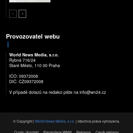
Provozovatel webu
World News Media, s.r.o.
Rybná 716/24
Staré Město, 110 00 Praha
IČO: 09372008
DIČ: CZ09372008
V případě dotazů na redakci pište na
info@wn24.cz
© Copyright |
World News Media, s.r.o.
| všechna práva vyhrazena.
O nás / Kontakt
Prezentace WNM
Reklama
Ceník reklamy