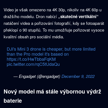
Video je však omezeno na 4K 30p, nikoliv na 4K 60p u
dražšího modelu. Dron nabízí
„skutečné vertikální“
natáčení videa a pořizování fotografií, kdy se fotoaparát
překlopí o 90 stupňů. To mu umožňuje pořizovat vysoce
kvalitní obsah pro sociální média.
DJI's Mini 3 drone is cheaper, but more limited
than the Pro model it's based on
https://t.co/HwTbbaFqKM
pic.twitter.com/rqC5tUdaQu
— Engadget (@engadget)
December 9, 2022
Nový model má stále výbornou výdrž
baterie