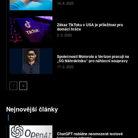
16. 8. 2025
Zákaz TikToku v USA je příležitost pro
domácí hráče
2. 3. 2023
Společnosti Motorola a Verizon pracují na
„5G Náhrdelníku“ pro náhlavní soupravy
17. 2. 2022
Nejnovější články
ChatGPT nabídne neomezené textové
konverzace zdarma