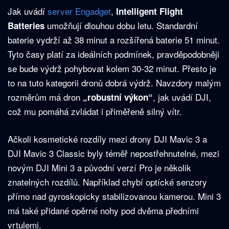
Jak uvádí
server Engadget
,
Intelligent Flight
umožňují dlouhou dobu letu. Standardní
Batteries
baterie vydrží až 38 minut a rozšířená baterie 51 minut.
Tyto časy platí za ideálních podmínek, pravděpodobněji
se bude výdrž pohybovat kolem 30-32 minut. Přesto je
to na tuto kategorii dronů dobrá výdrž. Navzdory malým
rozměrům má dron
, jak uvádí DJI,
„robustní výkon“
což mu pomáhá zvládat i přiměřeně silný vítr.
Ačkoli kosmetické rozdíly mezi drony DJI Mavic 3 a
DJI Mavic 3 Classic byly téměř nepostřehnutelné, mezi
novým DJI Mini 3 a původní verzí Pro je několik
znatelných rozdílů. Například chybí optícké senzory
přímo nad gyroskopicky stabilizovanou kamerou. Mini 3
má také přidané opěrné nohy pod dvěma předními
vrtulemi.