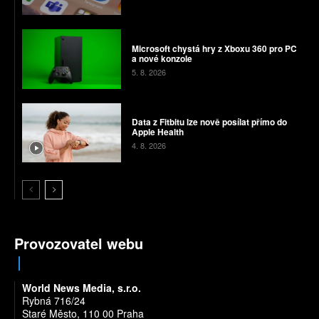
Microsoft chystá hry z Xboxu 360 pro PC
a nové konzole
5. 8. 2026
Data z Fitbitu lze nově posílat přímo do
Apple Health
4. 8. 2026
Provozovatel webu
World News Media, s.r.o.
Rybná 716/24
Staré Město, 110 00 Praha