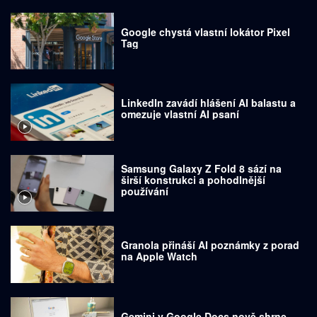
Google chystá vlastní lokátor Pixel
Tag
LinkedIn zavádí hlášení AI balastu a
omezuje vlastní AI psaní
Samsung Galaxy Z Fold 8 sází na
širší konstrukci a pohodlnější
používání
Granola přináší AI poznámky z porad
na Apple Watch
Gemini v Google Docs nově shrne