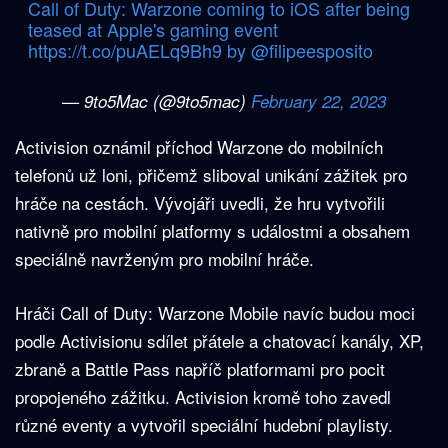
Call of Duty: Warzone coming to iOS after being
teased at Apple's gaming event
https://t.co/puAELq9Bh9
by
@filipeesposito
— 9to5Mac (@9to5mac)
February 22, 2023
Activision oznámil příchod Warzone do mobilních
telefonů už loni, přičemž sliboval unikání zážitek pro
hráče na cestách. Vývojáři uvedli, že hru vytvořili
nativně pro mobilní platformy s událostmi a obsahem
speciálně navrženým pro mobilní hráče.
Hráči Call of Duty: Warzone Mobile navíc budou moci
podle Activisionu sdílet přátele a chatovací kanály, XP,
zbraně a Battle Pass napříč platformami pro pocit
propojeného zážitku. Activision kromě toho zavedl
různé eventy a vytvořil speciální hudební playlisty.