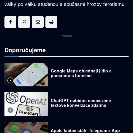
války po válku studenou a současné hrozby terorismu.
Reklama
Doporučujeme
Google Maps objednají jídlo a
pomohou s hotelem
ChatGPT nabídne neomezené
textové konverzace zdarma
Apple krátce stáhl Telegram z App