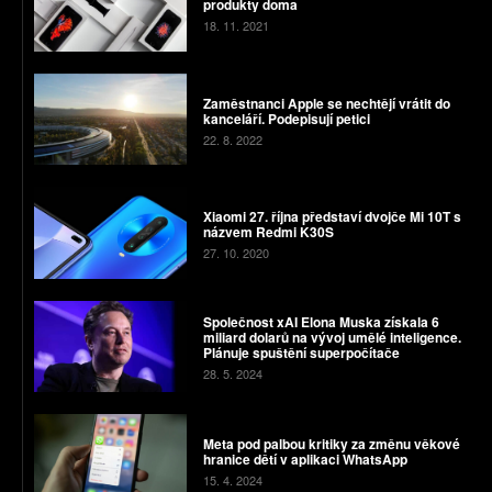
produkty doma
18. 11. 2021
Zaměstnanci Apple se nechtějí vrátit do
kanceláří. Podepisují petici
22. 8. 2022
Xiaomi 27. října představí dvojče Mi 10T s
názvem Redmi K30S
27. 10. 2020
Společnost xAI Elona Muska získala 6
miliard dolarů na vývoj umělé inteligence.
Plánuje spuštění superpočítače
28. 5. 2024
Meta pod palbou kritiky za změnu věkové
hranice dětí v aplikaci WhatsApp
15. 4. 2024