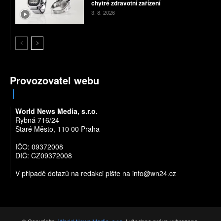
chytré zdravotní zařízení
3. 8. 2026
Provozovatel webu
World News Media, s.r.o.
Rybná 716/24
Staré Město, 110 00 Praha
IČO: 09372008
DIČ: CZ09372008
V případě dotazů na redakci pište na
info@wn24.cz