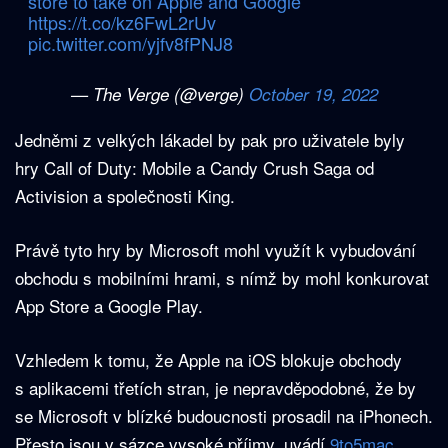
store to take on Apple and Google
https://t.co/kz6FwL2rUv
pic.twitter.com/yjfv8fPNJ8
— The Verge (@verge)
October 19, 2022
Jedněmi z velkých lákadel by pak pro uživatele byly
hry Call of Duty: Mobile a Candy Crush Saga od
Activision a společnosti King.
Právě tyto hry by Microsoft mohl využít k vybudování
obchodu s mobilními hrami, s nímž by mohl konkurovat
App Store a Google Play.
Vzhledem k tomu, že Apple na iOS blokuje obchody
s aplikacemi třetích stran, je nepravděpodobné, že by
se Microsoft v blízké budoucnosti prosadil na iPhonech.
Přesto jsou v sázce vysoké příjmy, uvádí
9to5mac
.