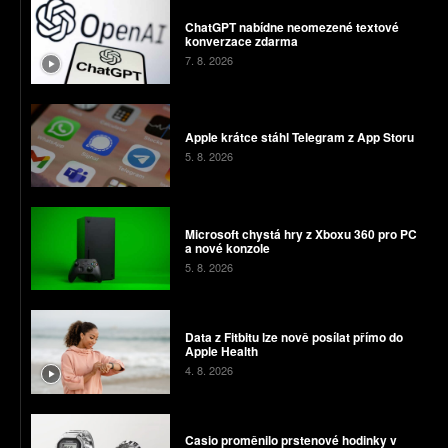
ChatGPT nabídne neomezené textové
konverzace zdarma
7. 8. 2026
Apple krátce stáhl Telegram z App Storu
5. 8. 2026
Microsoft chystá hry z Xboxu 360 pro PC
a nové konzole
5. 8. 2026
Data z Fitbitu lze nově posílat přímo do
Apple Health
4. 8. 2026
Casio proměnilo prstenové hodinky v